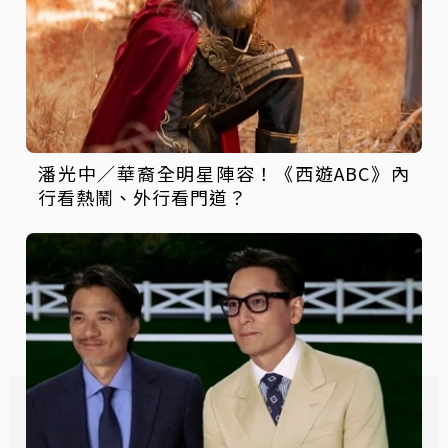
潘光中／華裔全明星陣容！《西遊ABC》內
行看熱鬧、外行看門道？