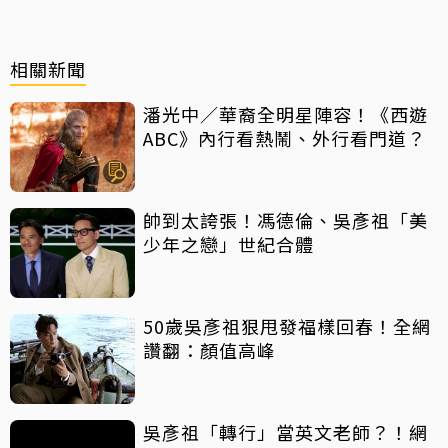
相關新聞
潘光中／華裔全明星陣容！《西遊
ABC》內行看熱鬧、外行看門道？
帥到太誇張！馮德倫、吳彥祖「美
少年之戀」世紀合體
50歲吳彥祖狠甩發福樣回春！全網
讚翻：顏值高峰
吳彥祖「轉行」當英文老師？！網