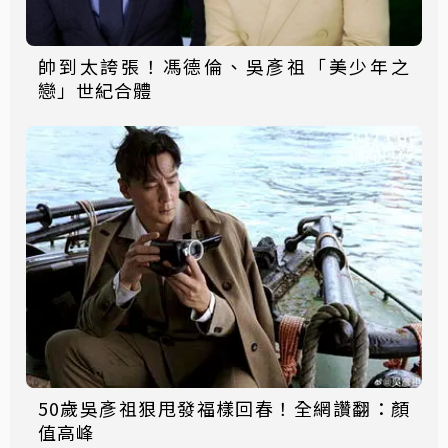
帥到太誇張！馮德倫、吳彥祖「美少年之
戀」世紀合體
50歲吳彥祖狠甩發福樣回春！全網讚翻：顏
值高峰