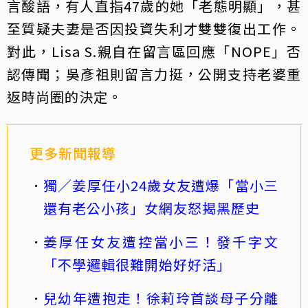
言酸語，有人直指47歲的她「老態明顯」，甚
至質疑夫妻是否因投資失利才雙雙復出工作。
對此，Lisa S.親自在留言區回應「NOPE」否
認傳聞；吳彥祖則留言力挺，公開支持老婆重
返時尚圈的決定。
更多新聞報導
獨／姜厚任小24歲女友遭爆「當小三
還有老公小孩」女網友怒揭黑歷史
姜厚任女友遭控當小三！發千字文
「不學邏輯很難開始好好活」
兒幼年遭抱走！徐莉玲首談母子分離