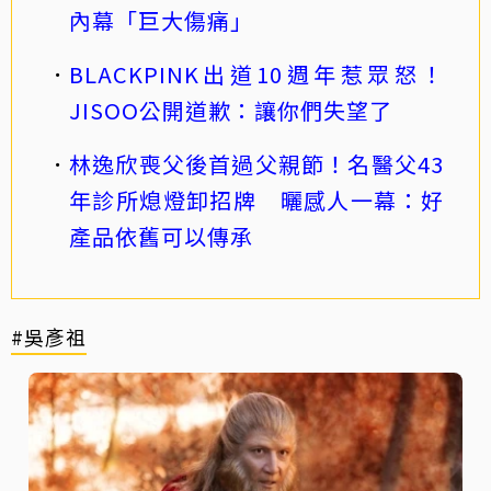
內幕「巨大傷痛」
BLACKPINK出道10週年惹眾怒！
JISOO公開道歉：讓你們失望了
林逸欣喪父後首過父親節！名醫父43
年診所熄燈卸招牌 曬感人一幕：好
產品依舊可以傳承
#吳彥祖