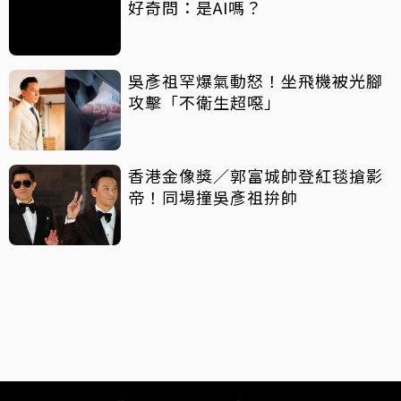
好奇問：是AI嗎？
吳彥祖罕爆氣動怒！坐飛機被光腳
攻擊「不衛生超噁」
香港金像獎／郭富城帥登紅毯搶影
帝！同場撞吳彥祖拚帥