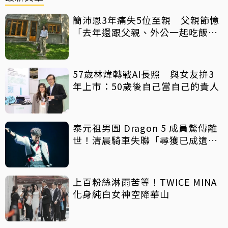
簡沛恩3年痛失5位至親 父親節憶
「去年還跟父親、外公一起吃飯聊
天」
57歲林煒轉戰AI長照 與女友拚3
年上市：50歲後自己當自己的貴人
泰元祖男團 Dragon 5 成員驚傳離
世！清晨騎車失聯「尋獲已成遺
體」 死因待調查
上百粉絲淋雨苦等！TWICE MINA
化身純白女神空降華山