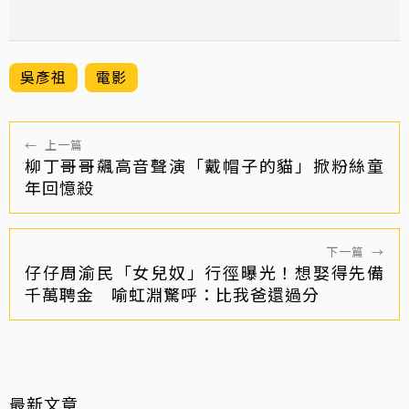
吳彥祖
電影
←
上一篇
柳丁哥哥飆高音聲演「戴帽子的貓」掀粉絲童
年回憶殺
下一篇
→
仔仔周渝民「女兒奴」行徑曝光！想娶得先備
千萬聘金 喻虹淵驚呼：比我爸還過分
最新文章