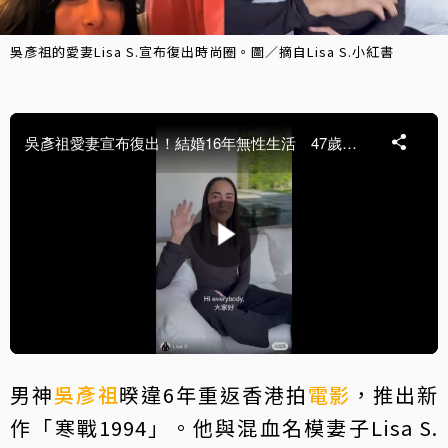
吳彥祖的愛妻Lisa S.宣布復出時尚圈。圖／摘自Lisa S.小紅書
男神
吳彥祖
暌違6年重返香港拍
電影
，推出新
作「寒戰1994」。他與混血名模妻子Lisa S.