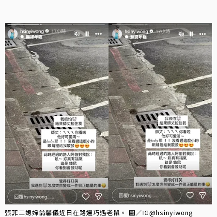
張菲二媳婦翁馨儀近日在路邊巧遇老鼠。 圖／IG@hsinyiwong