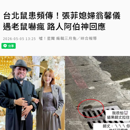
台北鼠患頻傳！張菲媳婦翁馨儀
遇老鼠嚇瘋 路人阿伯神回應
噓！星聞 編輯三月兔／綜合報導
2026-05-05 13:25