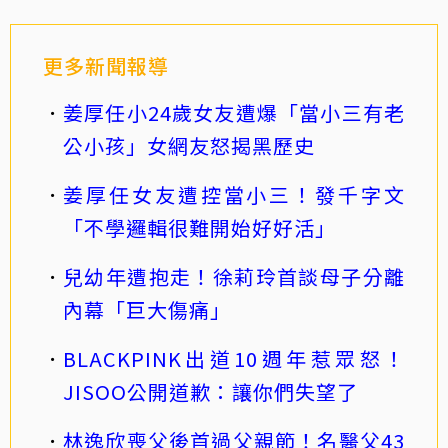
更多新聞報導
姜厚任小24歲女友遭爆「當小三有老
公小孩」女網友怒揭黑歷史
姜厚任女友遭控當小三！發千字文
「不學邏輯很難開始好好活」
兒幼年遭抱走！徐莉玲首談母子分離
內幕「巨大傷痛」
BLACKPINK出道10週年惹眾怒！
JISOO公開道歉：讓你們失望了
林逸欣喪父後首過父親節！名醫父43