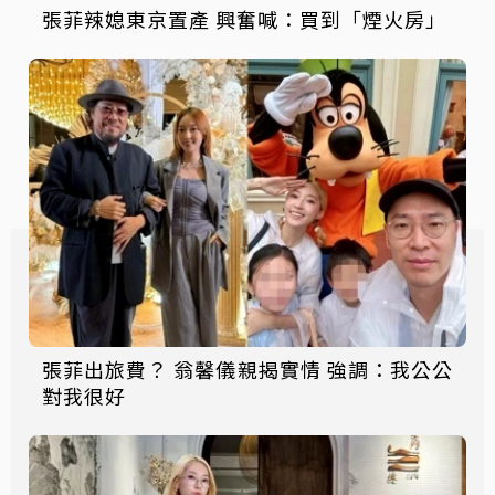
張菲辣媳東京置產 興奮喊：買到「煙火房」
張菲出旅費？ 翁馨儀親揭實情 強調：我公公
對我很好