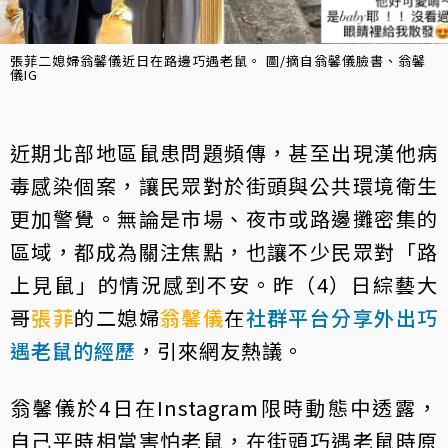
張菲二媳婦翁馨儀近日在路邊巧遇老鼠。 圖/摘自翁馨儀臉書、翁馨
儀IG
近期北部地區鼠患問題頻傳，甚至出現漢他病
毒感染個案，讓民眾對於街頭與公共環境衛生
更加警覺。無論是市場、夜市或路邊攤密集的
區域，都成為關注焦點，也讓不少民眾對「路
上見鼠」的情況感到不安。昨（4）日綜藝大
哥
張菲
的二媳婦
翁馨儀
在
社群平台分享外出巧
遇老鼠的經歷
，引來網友熱議。
翁馨儀於4日在Instagram限時動態中透露，
自己平時相當害怕老鼠，在街頭巧遇老鼠時原