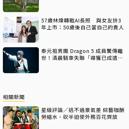
天」
57歲林煒轉戰AI長照 與女友拚3
年上市：50歲後自己當自己的貴人
泰元祖男團 Dragon 5 成員驚傳離
世！清晨騎車失聯「尋獲已成遺
體」 死因待調查
相關新聞
星級評論／逃不過景氣差 綜藝咖酬
勞縮水、砍半迫使外務百花齊放