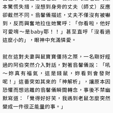
本驚慌失措，沒想到身旁的丈夫（師丈）反應
卻截然不同。翁馨儀描述，丈夫不僅沒有被嚇
到，反而興奮地拉住她驚呼：「你看啦，他好
可愛唷～是baby耶！！」甚至直呼「沒看過
這麼小的」，眼神中充滿憐愛。
就在這對夫妻與鼠寶寶僵持之際，一名剛好經
過的阿伯突然介入對話，對著翁馨儀說：「吼
～妳真有福氣，這是錢鼠，妳看到會發財
呢！」這番突如其來的「神解析」，讓原本因
恐懼而想逃離的翁馨儀瞬間轉念，事後不禁幽
默寫道：「覺得好好笑，我遇到老鼠怎麼突然
變成一件很正能量的事。」