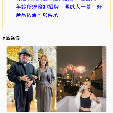
年診所熄燈卸招牌 曬感人一幕：好
產品依舊可以傳承
#翁馨儀