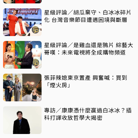
星級評論／胡瓜棄守、白冰冰碎片
化 台灣音樂節目遭遇困境與斷層
星級評論／是雞血還是鴉片 綜藝大
哥嘆：未來電視將全成購物頻道
張菲辣媳東京置產 興奮喊：買到
「煙火房」
專訪／康康憑什麼贏過白冰冰？插
科打諢收放哲學大揭密