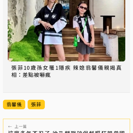
張菲10歲孫女罹1隱疾 辣媳翁馨儀親揭真
相：差點被嚇瘋
翁馨儀
張菲
←
上一篇