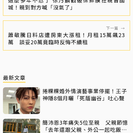
這麼多年不忍了 徐乃麟戳破保鮮膜狂親曾國
城！親到對方喊「沒氣了」
下一篇
→
蕭敬騰日料店遭房東大漲租！月租15萬飆23
萬 談妥20萬竟臨時反悔不續租
最新文章
捲粿粿婚外情演藝事業停擺！王子
神隱8個月曬「死蔭幽谷」吐心聲
簡沛恩3年痛失5位至親 父親節憶
「去年還跟父親、外公一起吃飯聊