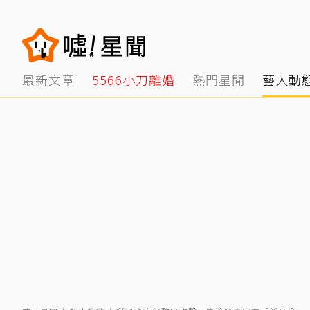
最新文章
5566小刀離婚
熱門星聞
藝人動