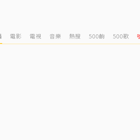
態
電影
電視
音樂
熱搜
500齣
500歌