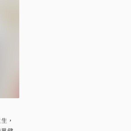
重生，
跨界健