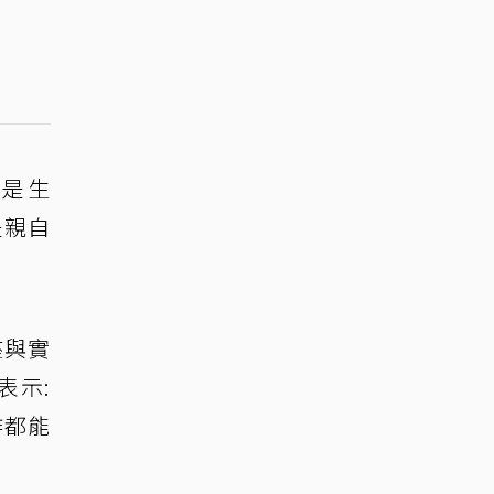
價是生
是親自
座與實
表示:
作都能