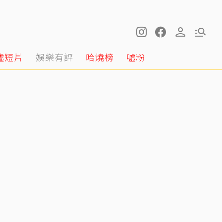
噓短片
娛樂有評
哈燒榜
噓粉