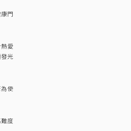
健康門
於熱愛
續發光
康為使
高難度