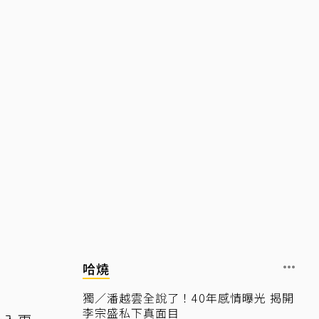
哈燒
獨／潘越雲全說了！40年感情曝光 揭開
李宗盛私下真面目