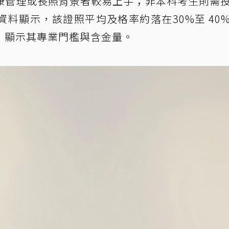
康管理或長照背景者較易上手；非本科考生則需
料顯示，該證照平均及格率約落在30%至 40
，顯示其專業門檻與含金量。