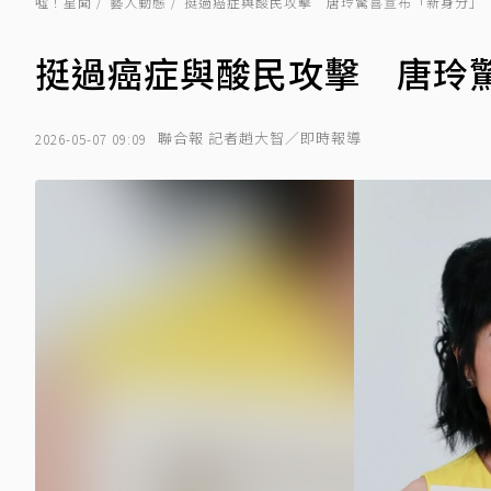
噓！星聞
藝人動態
挺過癌症與酸民攻擊 唐玲驚喜宣布「新身分」
挺過癌症與酸民攻擊 唐玲
聯合報 記者趙大智／即時報導
2026-05-07 09:09