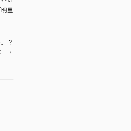
「明星
著」？
棄」，