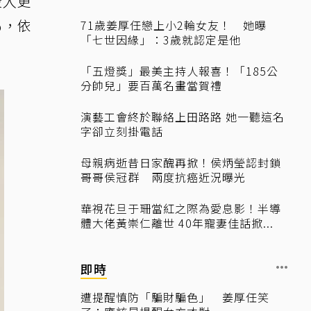
投入更
%，依
71歲姜厚任戀上小2輪女友！ 她曝
「七世因緣」：3歲就認定是他
「五燈獎」最美主持人報喜！「185公
分帥兒」要百萬名畫當賀禮
演藝工會終於聯絡上田路路 她一聽這名
字卻立刻掛電話
母親病逝昔日家醜再掀！侯炳瑩認封鎖
哥哥侯冠群 兩度抗癌近況曝光
華視花旦于珊當紅之際為愛息影！半導
體大佬黃崇仁離世 40年寵妻佳話掀...
即時
遭提醒慎防「騙財騙色」 姜厚任笑