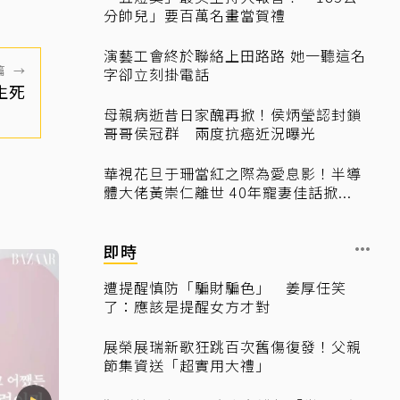
分帥兒」要百萬名畫當賀禮
演藝工會終於聯絡上田路路 她一聽這名
篇
→
字卻立刻掛電話
生死
母親病逝昔日家醜再掀！侯炳瑩認封鎖
哥哥侯冠群 兩度抗癌近況曝光
華視花旦于珊當紅之際為愛息影！半導
體大佬黃崇仁離世 40年寵妻佳話掀...
即時
遭提醒慎防「騙財騙色」 姜厚任笑
了：應該是提醒女方才對
展榮展瑞新歌狂跳百次舊傷復發！父親
節集資送「超實用大禮」