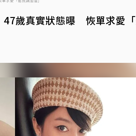
恢單求愛「追我請加油」
！47歲真實狀態曝 恢單求愛