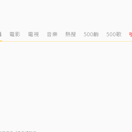
態
電影
電視
音樂
熱搜
500齣
500歌