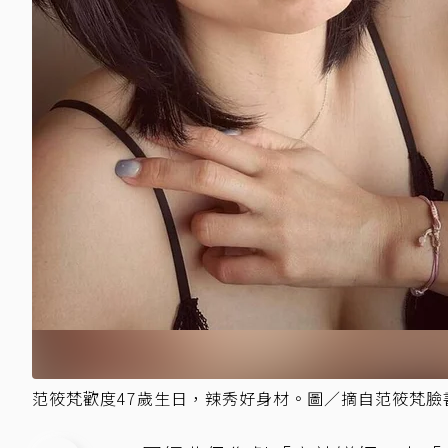
范筱梵歡度47歲生日，辣秀好身材。圖／摘自范筱梵臉