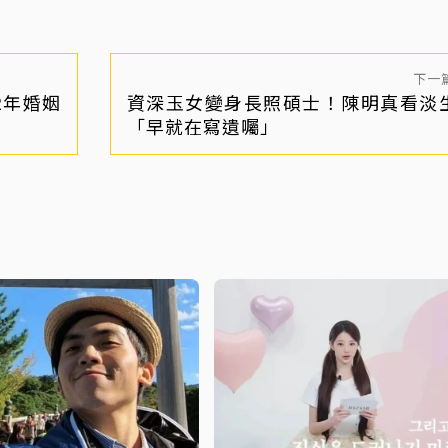
下一
2年婚姻
資深玉女變身長照碩士！陳明真看淡
「早就在寫遺囑」