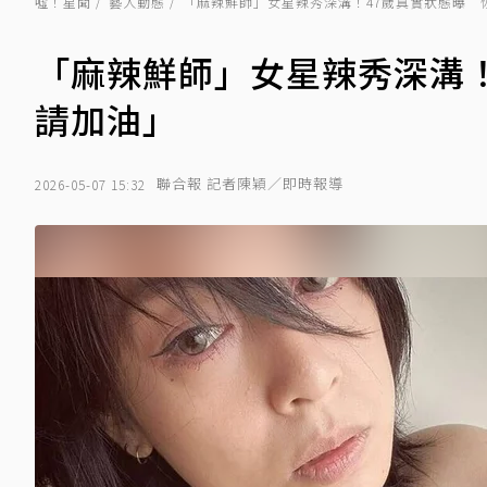
噓！星聞
藝人動態
「麻辣鮮師」女星辣秀深溝！47歲真實狀態曝 
「麻辣鮮師」女星辣秀深溝
請加油」
聯合報 記者陳穎／即時報導
2026-05-07 15:32