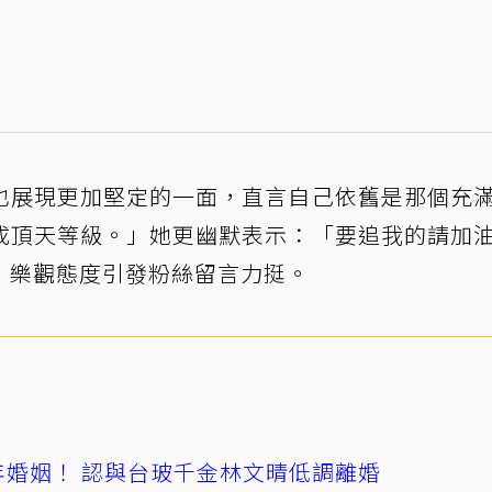
也展現更加堅定的一面，直言自己依舊是那個充
成頂天等級。」她更幽默表示：「要追我的請加
，樂觀態度引發粉絲留言力挺。
4年婚姻！ 認與台玻千金林文晴低調離婚