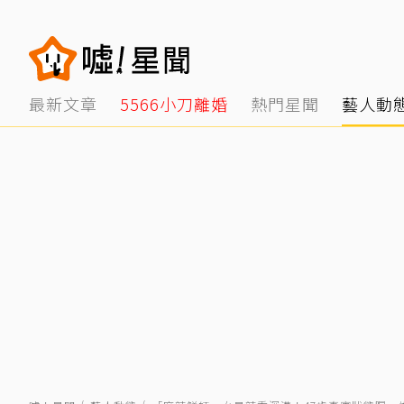
最新文章
5566小刀離婚
熱門星聞
藝人動