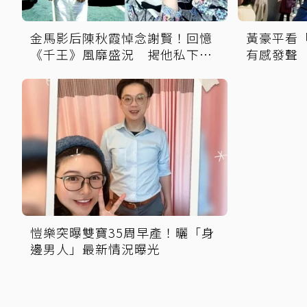
金馬影后陳秋霞悼念謝賢！回憶
黃豪平看
《千王》風靡盛況 揭他私下豪
有感發聲
爽給鉅額小費
中含淚找
愷樂突曝雙寶35周早產！曬「身
邊男人」最新情況曝光