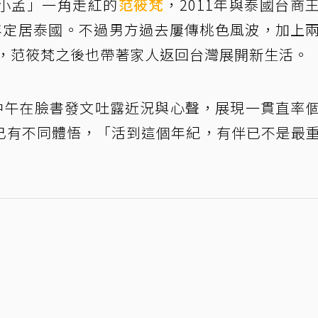
小孟」一角走紅的
范筱梵
，2011年與泰國台商
年定居泰國。不過男方過去屢傳桃色風波，加上
姻，范筱梵之後也帶著家人返回台灣展開新生活。
，中午在臉書發文吐露近況與心聲，展現一貫直率
已有不同體悟，「活到這個年紀，有伴已不是最
」