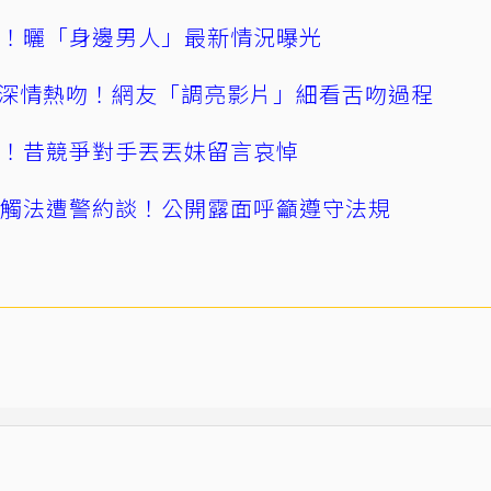
產！曬「身邊男人」最新情況曝光
深情熱吻！網友「調亮影片」細看舌吻過程
逝！昔競爭對手丟丟妹留言哀悼
誤觸法遭警約談！公開露面呼籲遵守法規