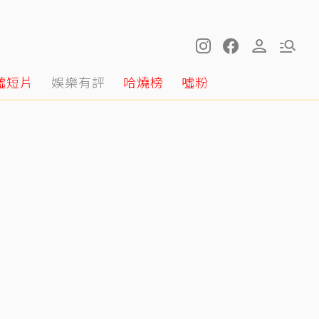
噓短片
娛樂有評
哈燒榜
噓粉