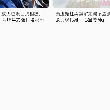
「放火垃圾山找相機」
頻遭冤枉與誤解如何不崩潰
 曝16年前遊日垃圾車
張員瑛化身「心靈導師」
御守
終會大白