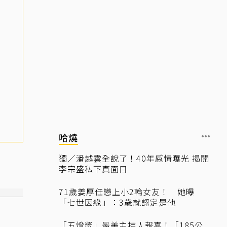
哈燒
獨／潘越雲全說了！40年感情曝光 揭開
李宗盛私下真面目
71歲姜厚任戀上小2輪女友！ 她曝
「七世因緣」：3歲就認定是他
「五燈獎」最美主持人報喜！「185公