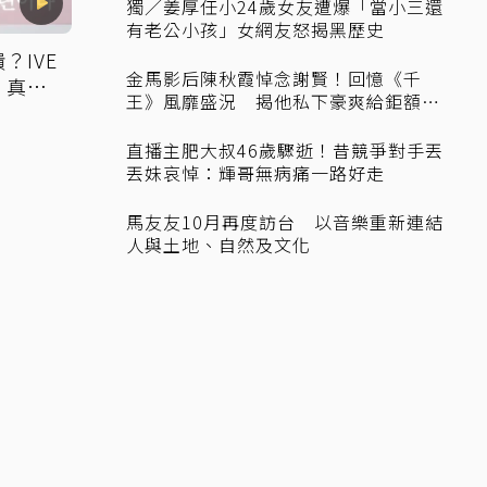
獨／姜厚任小24歲女友遭爆「當小三還
有老公小孩」女網友怒揭黑歷史
？IVE
金馬影后陳秋霞悼念謝賢！回憶《千
：真相
王》風靡盛況 揭他私下豪爽給鉅額小
費
直播主肥大叔46歲驟逝！昔競爭對手丟
丟妹哀悼：輝哥無病痛一路好走
馬友友10月再度訪台 以音樂重新連結
人與土地、自然及文化