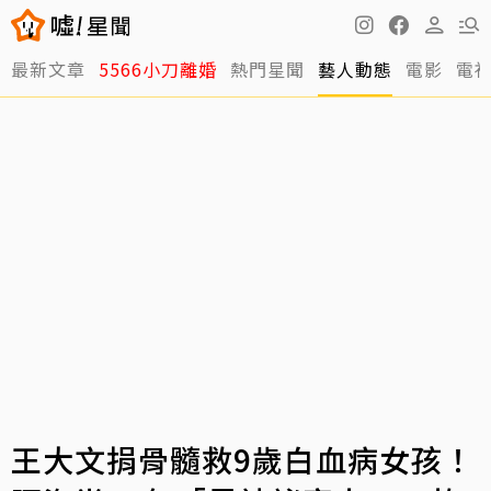
最新文章
5566小刀離婚
熱門星聞
藝人動態
電影
電
王大文捐骨髓救9歲白血病女孩！