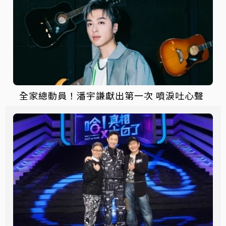
全家總動員！潘宇謙獻出第一次 噴淚吐心聲