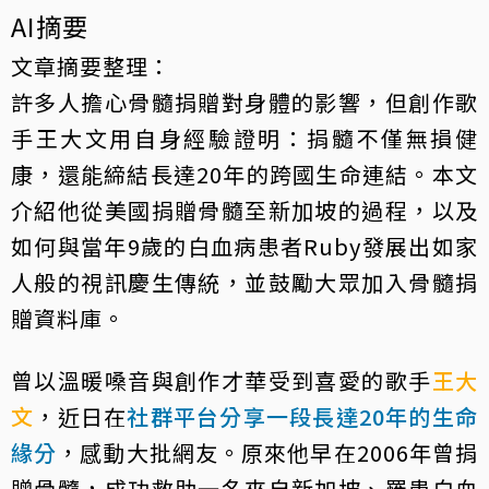
AI摘要
文章摘要整理：
許多人擔心骨髓捐贈對身體的影響，但創作歌
手王大文用自身經驗證明：捐髓不僅無損健
康，還能締結長達20年的跨國生命連結。本文
介紹他從美國捐贈骨髓至新加坡的過程，以及
如何與當年9歲的白血病患者Ruby發展出如家
人般的視訊慶生傳統，並鼓勵大眾加入骨髓捐
贈資料庫。
曾以溫暖嗓音與創作才華受到喜愛的歌手
王大
文
，近日在
社群平台分享一段長達20年的生命
緣分
，感動大批網友。原來他早在2006年曾捐
贈骨髓，成功救助一名來自新加坡、罹患白血