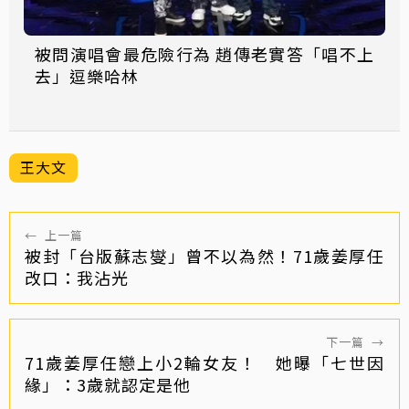
被問演唱會最危險行為 趙傳老實答「唱不上
去」逗樂哈林
王大文
←
上一篇
被封「台版蘇志燮」曾不以為然！71歲姜厚任
改口：我沾光
下一篇
→
71歲姜厚任戀上小2輪女友！ 她曝「七世因
緣」：3歲就認定是他