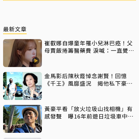
最新文章
崔叡娜自爆童年罹小兒淋巴癌！父
母賣飯捲籌醫藥費 淚喊：一直覺得
都是我的錯
金馬影后陳秋霞悼念謝賢！回憶
《千王》風靡盛況 揭他私下豪爽
給鉅額小費
黃豪平看「放火垃圾山找相機」有
感發聲 曝16年前遊日垃圾車中含
淚找御守