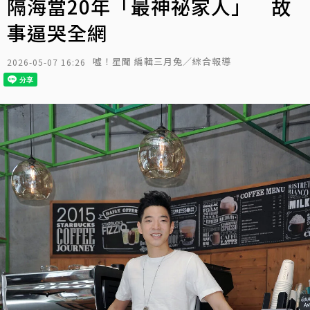
隔海當20年「最神祕家人」 故
事逼哭全網
噓！星聞 編輯三月兔／綜合報導
2026-05-07 16:26