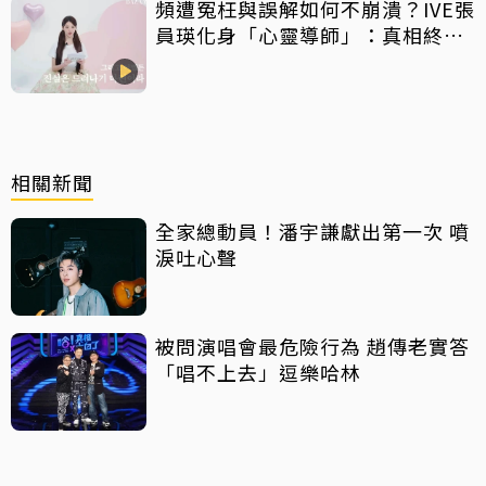
頻遭冤枉與誤解如何不崩潰？IVE張
員瑛化身「心靈導師」：真相終會
大白
相關新聞
全家總動員！潘宇謙獻出第一次 噴
淚吐心聲
被問演唱會最危險行為 趙傳老實答
「唱不上去」逗樂哈林