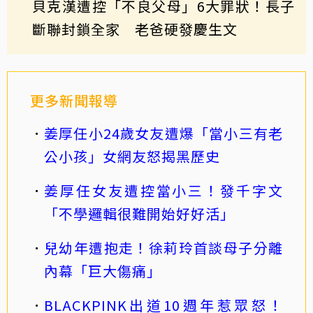
貝克漢遭控「不良父母」6大罪狀！長子
斷聯封鎖全家 老爸硬發慶生文
更多新聞報導
姜厚任小24歲女友遭爆「當小三有老
公小孩」女網友怒揭黑歷史
姜厚任女友遭控當小三！發千字文
「不學邏輯很難開始好好活」
兒幼年遭抱走！徐莉玲首談母子分離
內幕「巨大傷痛」
BLACKPINK出道10週年惹眾怒！