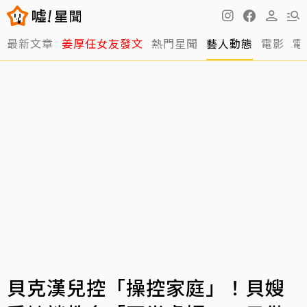
最新文章
姜厚任女友發文
熱門星聞
藝人動態
電影
電
貝克漢兒控「操控家庭」！貝嫂