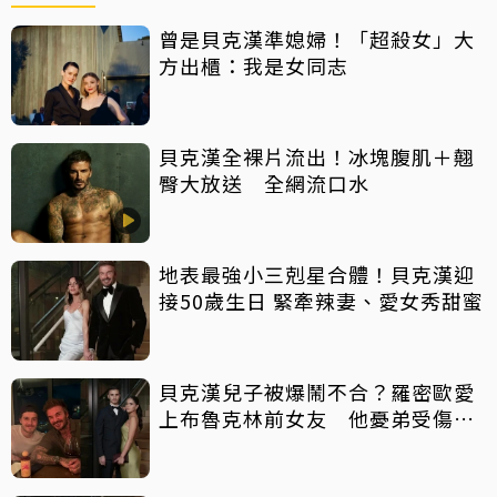
曾是貝克漢準媳婦！「超殺女」大
方出櫃：我是女同志
貝克漢全裸片流出！冰塊腹肌＋翹
臀大放送 全網流口水
地表最強小三剋星合體！貝克漢迎
接50歲生日 緊牽辣妻、愛女秀甜蜜
貝克漢兒子被爆鬧不合？羅密歐愛
上布魯克林前女友 他憂弟受傷反
對戀情