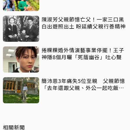
陳淑芳父親節憶亡父！一家三口黑
白出遊照出土 盼延續父親行善精神
捲粿粿婚外情演藝事業停擺！王子
神隱8個月曬「死蔭幽谷」吐心聲
簡沛恩3年痛失5位至親 父親節憶
「去年還跟父親、外公一起吃飯聊
天」
相關新聞