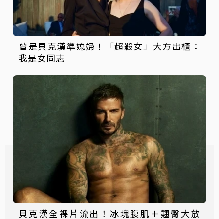
曾是貝克漢準媳婦！「超殺女」大方出櫃：
我是女同志
貝克漢全裸片流出！冰塊腹肌＋翹臀大放