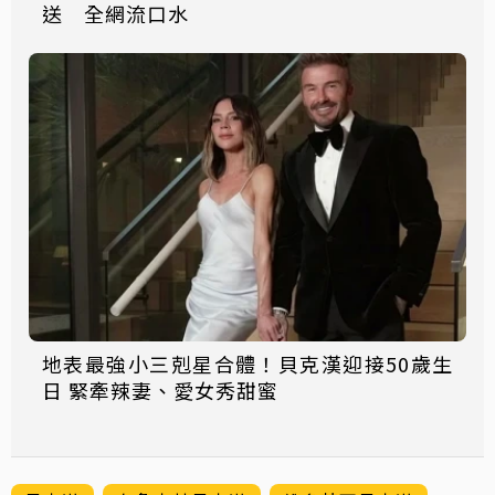
送 全網流口水
地表最強小三剋星合體！貝克漢迎接50歲生
日 緊牽辣妻、愛女秀甜蜜