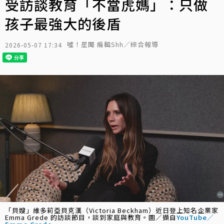
受訪談教育「不當虎媽」：只做
孩子最強大的後盾
噓！星聞 編輯Shh／綜合報導
2026-05-07 17:34
「貝嫂」維多莉亞貝克漢（Victoria Beckham）近日登上知名企業家
Emma Grede 的訪談節目，談到家庭與教育。圖／擷自
YouTube／