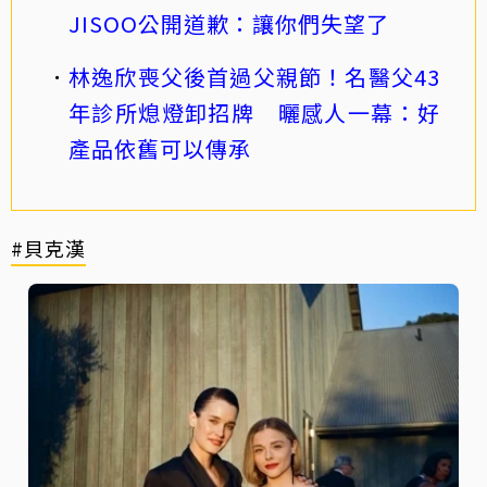
JISOO公開道歉：讓你們失望了
林逸欣喪父後首過父親節！名醫父43
年診所熄燈卸招牌 曬感人一幕：好
產品依舊可以傳承
#貝克漢