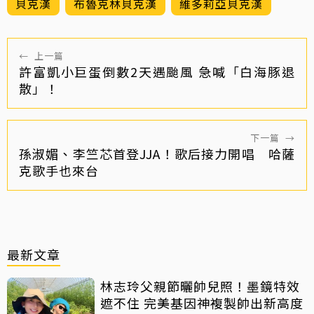
貝克漢
布魯克林貝克漢
維多莉亞貝克漢
←
上一篇
許富凱小巨蛋倒數2天遇颱風 急喊「白海豚退
散」！
下一篇
→
孫淑媚、李竺芯首登JJA！歌后接力開唱 哈薩
克歌手也來台
最新文章
林志玲父親節曬帥兒照！墨鏡特效
遮不住 完美基因神複製帥出新高度