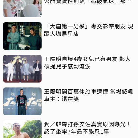
公開寶寶性別趴「戳破氣球」那一
刻
「大唐第一男模」專交影帝朋友 現
蹤大咖男星店
王陽明自爆4歲女兒已有男友 鄭人
碩提兒子感動流淚
王陽明開百萬休旅車遭撞 當場怒飆
車主：還在笑
獨／韓森打孫安佐真實原因曝光！
認了坐牢7年最不能忍1事