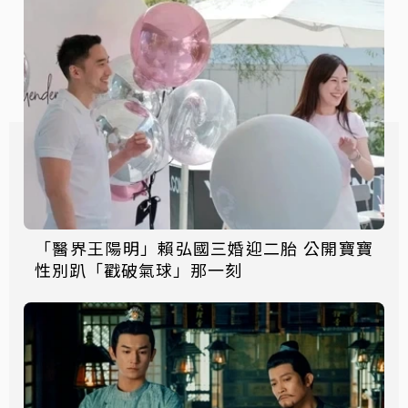
「醫界王陽明」賴弘國三婚迎二胎 公開寶寶
性別趴「戳破氣球」那一刻