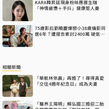
KARA韓昇延現身粉絲應援生咖
「神情疲憊＋手抖」健康惹人憂
75歲影后劉曉慶爆戀小38歲攝影同
居6年？遭提告索討2400萬 硬氣反
擊絕不給
相關新聞
「華航林依晨」再婚了！尋得真愛
「交往4週年紀念日」成為夫妻
「醫界王陽明」賴弘國三婚迎二胎