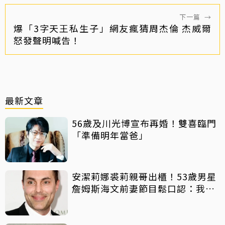
下一篇
→
爆「3字天王私生子」網友瘋猜周杰倫 杰威爾
怒發聲明喊告！
最新文章
56歲及川光博宣布再婚！雙喜臨門
「準備明年當爸」
安潔莉娜裘莉親哥出櫃！53歲男星
詹姆斯海文前妻節目鬆口認：我是
同志