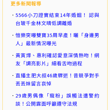
更多新聞報導
5566小刀證實結束14年婚姻！ 認與
台玻千金林文晴低調離婚
愷樂突曝雙寶35周早產！曬「身邊男
人」最新情況曝光
黃寅燁、惠利確認愛意深情熱吻！網
友「調亮影片」細看舌吻過程
直播主肥大叔46歲驟逝！昔競爭對手
丟丟妹留言哀悼
29歲男偶像「寵粉」誤觸法遭警約
談！公開露面呼籲遵守法規