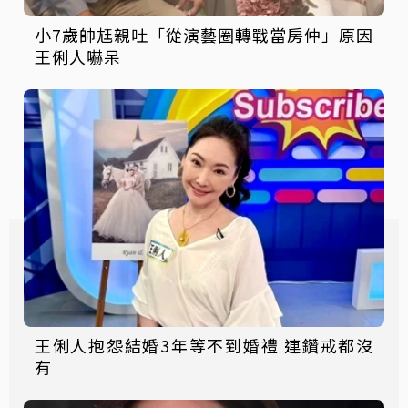
小7歲帥尪親吐「從演藝圈轉戰當房仲」原因
王俐人嚇呆
王俐人抱怨結婚3年等不到婚禮 連鑽戒都沒
有