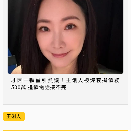
才因一顆蛋引熱議！王俐人被爆衰揹債務
500萬 追債電話接不完
王俐人