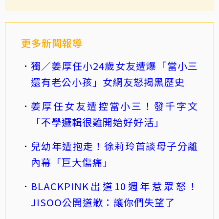
更多新聞報導
獨／姜厚任小24歲女友遭爆「當小三
還有老公小孩」女網友怒揭黑歷史
姜厚任女友遭控當小三！發千字文
「不學邏輯很難開始好好活」
兒幼年遭抱走！徐莉玲首談母子分離
內幕「巨大傷痛」
BLACKPINK出道10週年惹眾怒！
JISOO公開道歉：讓你們失望了