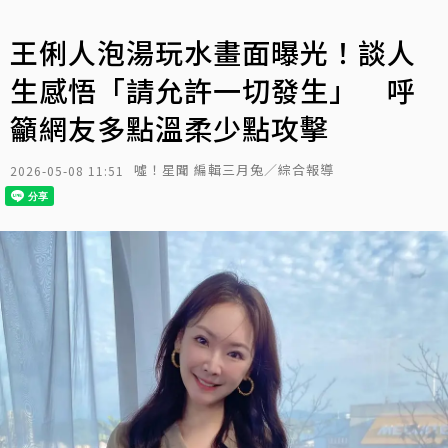
王俐人泡湯玩水畫面曝光！談人
生感悟「請允許一切發生」 呼
籲網友多點溫柔少點攻擊
噓！星聞 編輯三月兔／綜合報導
2026-05-08 11:51