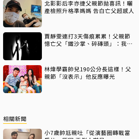
北影影后李亦捷父親節拋喜訊！曬
產檢照升格準媽媽 告白亡父超感人
賈靜雯連打3天傷痕累累！父親節
憶亡父「鐵沙掌、碎磚頭」：我身
上有你的帥氣
林煒學霸帥兒190公分長這樣！父
親節「沒表示」他反應曝光
相關新聞
小7歲帥尪親吐「從演藝圈轉戰當