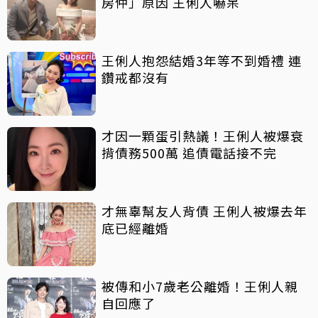
房仲」原因 王俐人嚇呆
王俐人抱怨結婚3年等不到婚禮 連
鑽戒都沒有
才因一顆蛋引熱議！王俐人被爆衰
揹債務500萬 追債電話接不完
才無辜幫友人背債 王俐人被爆去年
底已經離婚
被傳和小7歲老公離婚！王俐人親
自回應了