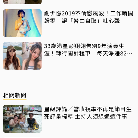
謝忻憶2019不倫戀風波！工作瞬間
歸零 認「咎由自取」吐心聲
33歲港星彭翔翎告別9年演員生
涯！轉行開計程車 每天淨賺8200
元「收入反而更穩定」
相關新聞
星級評論／當收視率不再是節目生
死評量標準 主持人須想通這件事