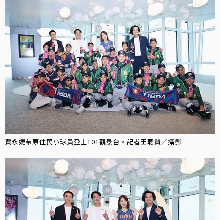
賈永婕帶原住民小球員登上101觀景台。記者王聰賢／攝影