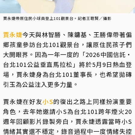
賈永婕帶原住民小球員登上101觀景台。記者王聰賢／攝影
賈永婕
今天與林智勝、陳鏞基、王勝偉帶著偏
鄉孩童參訪台北101觀景台，讓原住民孩子們
大開眼界。因為一年一度的「2026中國信託‧
台北101公益垂直馬拉松」將於5月9日熱血登
場，賈永婕身為台北101董事長，也希望拋磚
引玉為公益注入更多力量。
賈永婕在好友
小S
的復出之路上同樣扮演重要
角色，去年她邀請小S為台北101跨年煙火20
週年回顧影片錄製旁白，賈永婕透露當時小S
情緒其實還不穩定，錄音過程中一度情緒失控