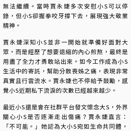
無法繼續。當時賈永婕多次安慰小S可以停
錄，但小S卻握拳咬牙撐下去，展現強大敬業
精神。
賈永婕深知小S並非一開始就準備好面對大
眾，而是經歷了想要退縮的內心煎熬，最終是
用盡了全力才勇敢站出來。如今工作成為小S
生活中的寄託，幫助分散喪姊之痛，表現非常
真實且行雲流水。賈永婕也不停給予鼓勵，感
覺小S近期私下流淚的次數已經越來越少。
最近小S還是會在社群平台發文懷念大S，外界
關心小S是否逐漸走出傷痛？賈永婕直言：
「不可能。」她認為大小S宛如生命共同體，