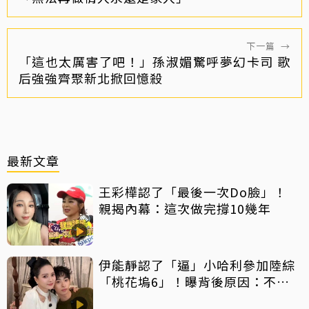
下一篇
→
「這也太厲害了吧！」孫淑媚驚呼夢幻卡司 歌
后強強齊聚新北掀回憶殺
最新文章
王彩樺認了「最後一次Do臉」！
親揭內幕：這次做完撐10幾年
伊能靜認了「逼」小哈利參加陸綜
「桃花塢6」！曝背後原因：不希
望孩子過得太容易