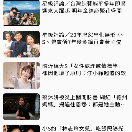
星級評論／台灣綜藝躺平多年即將
迎來大躍起 明年金鐘必繁花盛開
星級評論／20年恩怨早化無形 小
S、曾寶儀7年後金鐘再會黃子佼
陳沂稱大S「女性處理感情標竿」
卻因他壞了原則：汪小菲超渣的欸
蔡沐妍被炎上關閉臉書 網紅「德州
媽媽」揭過往恩怨：都是她主動攻
擊
小S約「林志玲女兒」吃飯照曝光