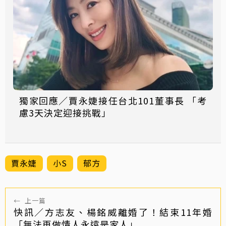
獨家回應／賈永婕接任台北101董事長 「考
慮3天決定迎接挑戰」
賈永婕
小S
郁方
←
上一篇
快訊／方志友、楊銘威離婚了！結束11年婚
「無法再做情人永遠是家人」