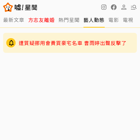
最新文章
方志友離婚
熱門星聞
藝人動態
電影
電視
伊能靜認了「逼」小哈利參加陸綜！背後原因超
暖心
遭質疑挪用會費買豪宅名車 曹雨婷出聲反擊了