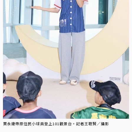
賈永婕帶原住民小球員登上101觀景台。記者王聰賢／攝影