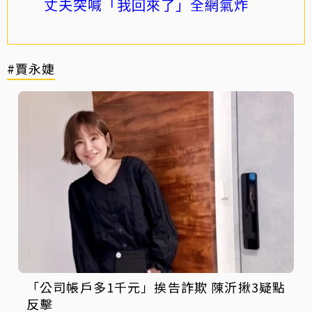
丈夫突喊「我回來了」全網氣炸
#賈永婕
「公司帳戶多1千元」挨告詐欺 陳沂揪3疑點
反擊