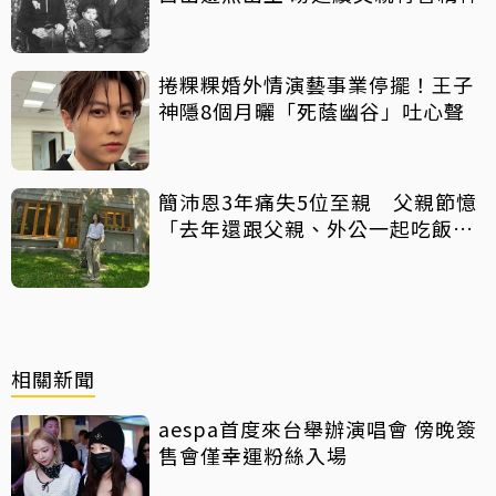
捲粿粿婚外情演藝事業停擺！王子
神隱8個月曬「死蔭幽谷」吐心聲
簡沛恩3年痛失5位至親 父親節憶
「去年還跟父親、外公一起吃飯聊
天」
相關新聞
aespa首度來台舉辦演唱會 傍晚簽
售會僅幸運粉絲入場