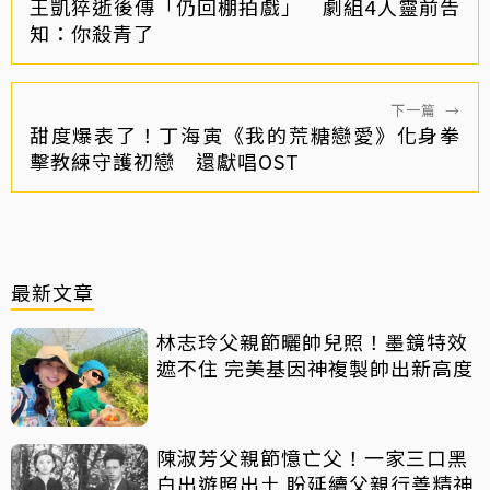
王凱猝逝後傳「仍回棚拍戲」 劇組4人靈前告
知：你殺青了
下一篇
→
甜度爆表了！丁海寅《我的荒糖戀愛》化身拳
擊教練守護初戀 還獻唱OST
最新文章
林志玲父親節曬帥兒照！墨鏡特效
遮不住 完美基因神複製帥出新高度
陳淑芳父親節憶亡父！一家三口黑
白出遊照出土 盼延續父親行善精神