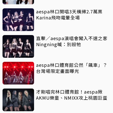
aespa林口開唱3天橫掃2.7萬票
Karina飛吻電暈全場
直擊／aespa演唱會闖入不速之客
Ningning喊：別殺牠
aespa林口體育館公然「飆車」？
台灣場限定畫面曝光
才剛唱完林口體育館！aespa揪
AKMU樂童、NMIXX攻上桃園巨蛋