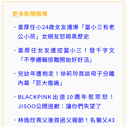
更多新聞報導
姜厚任小24歲女友遭爆「當小三有老
公小孩」女網友怒揭黑歷史
姜厚任女友遭控當小三！發千字文
「不學邏輯很難開始好好活」
兒幼年遭抱走！徐莉玲首談母子分離
內幕「巨大傷痛」
BLACKPINK出道10週年惹眾怒！
JISOO公開道歉：讓你們失望了
林逸欣喪父後首過父親節！名醫父43