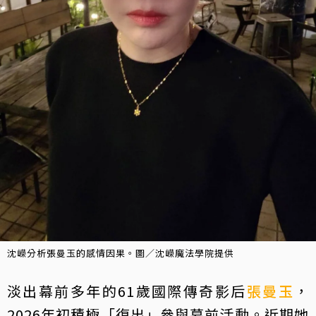
沈嶸分析張曼玉的感情因果。圖／沈嶸魔法學院提供
淡出幕前多年的61歲國際傳奇影后
張曼玉
，
2026年初積極「復出」參與幕前活動。近期她