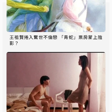
王祖賢捲入驚世不倫戀 「青蛇」票房蒙上陰
影？