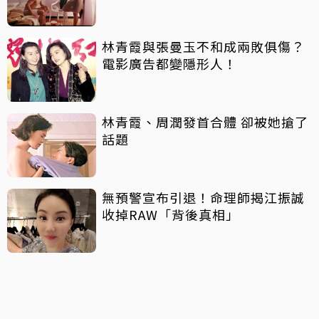
林青霞與張曼玉不和成兩敗俱傷？
電影廣告都變隱形人！
林青霞、周潤發首合體 卻被她搶了
話題
無預警宣布引退！命理師揭江振誠
收掉RAW「背後真相」