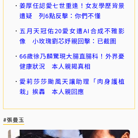
姜厚任認愛七世重逢！女友學歷背景
遭疑 列6點反擊：你們不懂
五月天冠佑20愛女遭AI合成不雅影
像 小玫瑰劉芯妤親回擊：已截圖
66歲徐乃麟驚現大腸直腸科！外界憂
健康狀況 本人親揭真相
愛莉莎莎颱風天讓助理「肉身護植
栽」挨轟 本人親回應
#張曼玉