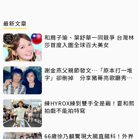
最新文章
和周子瑜、葉舒華一同競爭 台灣林
莎首度入圍全球百大美女
謝金燕父親節發文…「原本打一堆
字」卻刪掉 分享豬哥亮歌廳秀歌
曲懷念
練HYROX練到雙手全是繭！夏和熙
拍戲不能拍特寫
66歲徐乃麟驚現大腸直腸科！外界