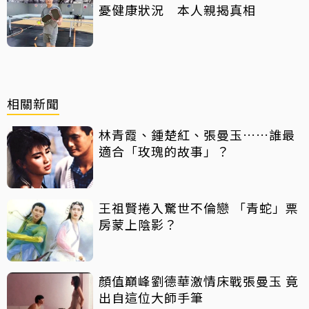
憂健康狀況 本人親揭真相
相關新聞
林青霞、鍾楚紅、張曼玉……誰最
適合「玫瑰的故事」？
王祖賢捲入驚世不倫戀 「青蛇」票
房蒙上陰影？
顏值巔峰劉德華激情床戰張曼玉 竟
出自這位大師手筆