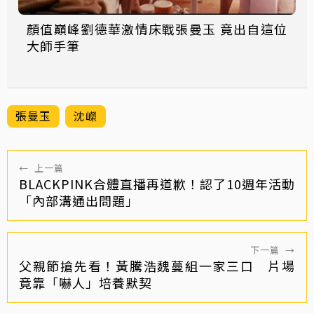
顏值巔峰劉德華激情床戰張曼玉 竟出自這位
大師手筆
張曼玉
沈嶸
←
上一篇
BLACKPINK合體直播再道歉！認了10週年活動
「內部溝通出問題」
下一篇
→
父親節搶先看！黃騰浩魏蔓組一家三口 片場
竟靠「嚇人」培養默契