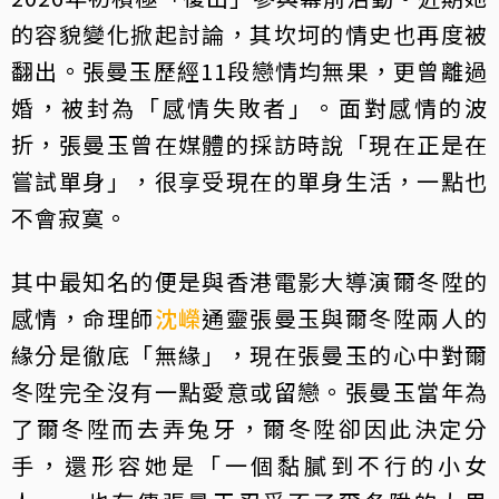
的容貌變化掀起討論，其坎坷的情史也再度被
翻出。張曼玉歷經11段戀情均無果，更曾離過
婚，被封為「感情失敗者」。面對感情的波
折，張曼玉曾在媒體的採訪時說「現在正是在
嘗試單身」，很享受現在的單身生活，一點也
不會寂寞。
其中最知名的便是與香港電影大導演爾冬陞的
感情，命理師
沈嶸
通靈張曼玉與爾冬陞兩人的
緣分是徹底「無緣」，現在張曼玉的心中對爾
冬陞完全沒有一點愛意或留戀。張曼玉當年為
了爾冬陞而去弄兔牙，爾冬陞卻因此決定分
手，還形容她是「一個黏膩到不行的小女