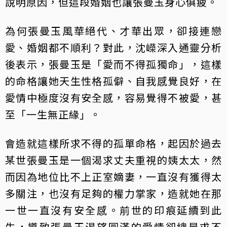
說明原因，但這段婚姻也讓張曼玉身心俱疲。
為何張曼玉風華絕代、才華出眾，卻接連戀
愛、婚姻都不順利？對此，沈嶸深入通靈分析
後表示，張曼玉是「愛而不得孤獨命」，這樣
的命格讓她天生性格孤僻、自我感覺良好，在
愛情中極度沒有安全感，容易覺得不被愛，甚
至「一生無正緣」。
會造就這樣所求不得的孤單命格，起因於過去
某世張曼玉是一個渴求丈夫重視的姨太太，然
而因為地位比不上正室嫡妻，一直沒有獲得太
多關注，也沒有足夠的權力掌家，造就她在那
一世一直沒有安全感。前世的印痕延續到此
生，導致張曼玉渴望圓滿的愛情卻總是求不