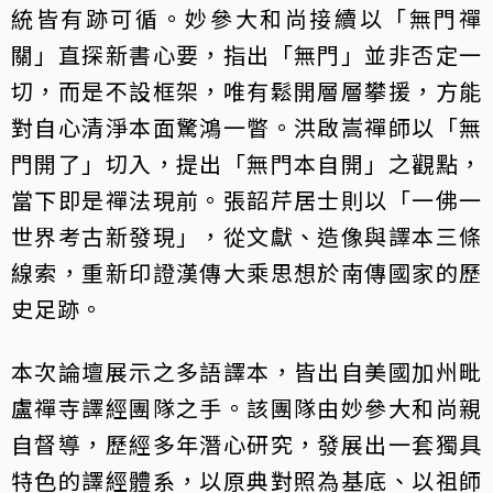
統皆有跡可循。妙參大和尚接續以「無門禪
關」直探新書心要，指出「無門」並非否定一
切，而是不設框架，唯有鬆開層層攀援，方能
對自心清淨本面驚鴻一瞥。洪啟嵩禪師以「無
門開了」切入，提出「無門本自開」之觀點，
當下即是禪法現前。張韶芹居士則以「一佛一
世界考古新發現」，從文獻、造像與譯本三條
線索，重新印證漢傳大乘思想於南傳國家的歷
史足跡。
本次論壇展示之多語譯本，皆出自美國加州毗
盧禪寺譯經團隊之手。該團隊由妙參大和尚親
自督導，歷經多年潛心研究，發展出一套獨具
特色的譯經體系，以原典對照為基底、以祖師