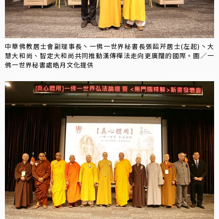
中華佛教居士會副理事長丶一佛一世界秘書長張韶芹居士(左起)丶大
慧大和尚、智定大和尚共同推動漢傳禪法走向更廣闊的國際。圖／一
佛一世界秘書處皓月文化提供