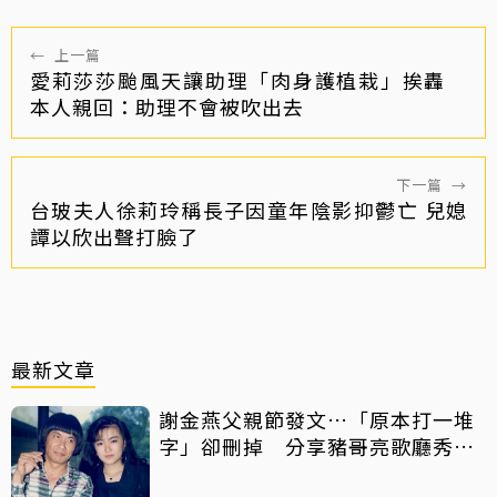
←
上一篇
愛莉莎莎颱風天讓助理「肉身護植栽」挨轟
本人親回：助理不會被吹出去
下一篇
→
台玻夫人徐莉玲稱長子因童年陰影抑鬱亡 兒媳
譚以欣出聲打臉了
最新文章
謝金燕父親節發文…「原本打一堆
字」卻刪掉 分享豬哥亮歌廳秀歌
曲懷念