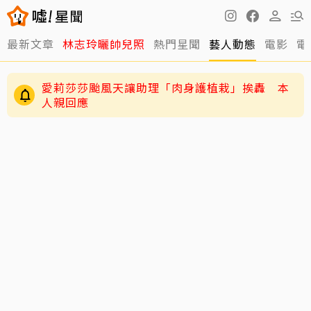
最新文章
林志玲曬帥兒照
熱門星聞
藝人動態
電影
電
愛莉莎莎颱風天讓助理「肉身護植栽」挨轟 本
人親回應
練HYROX練到雙手全是繭！夏和熙拍戲不能拍特
寫