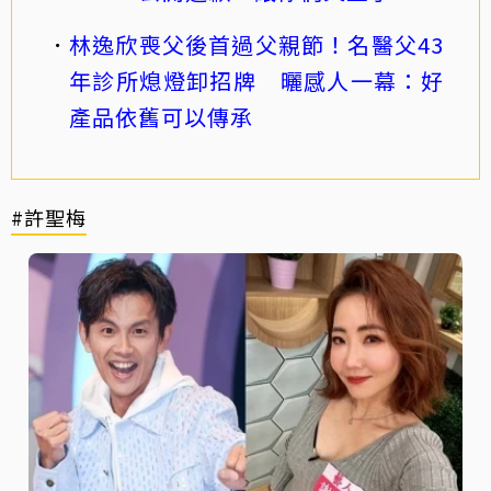
林逸欣喪父後首過父親節！名醫父43
年診所熄燈卸招牌 曬感人一幕：好
產品依舊可以傳承
#許聖梅