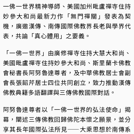
一佛一世界精神導師、美國加州毗盧禪寺住持
妙參大和尚最新力作「無門禪關」發表為契
機，廣邀漢傳、南傳國際佛教界長老與學界代
表，共論「真心體用」之要義。
「一佛一世界」由廣修禪寺住持大慧大和尚、
美國毗盧禪寺住持妙參大和尚、斯里蘭卡佛教
會秘書長阿努魯達尊者，及中華佛教居士會副
會長張韶芹居士四位共同創立，致力推動漢傳
佛教典籍多語翻譯與三傳佛教國際對話。
阿努魯達尊者以「一佛一世界的弘法使命」揭
幕，闡述三傳佛教回歸佛陀本懷之願景，並分
享其長年國際弘法所見——大乘思想於南傳系