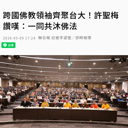
跨國佛教領袖齊聚台大！許聖梅
讚嘆：一同共沐佛法
聯合報 記者李姿瑩／即時報導
2026-05-09 17:24