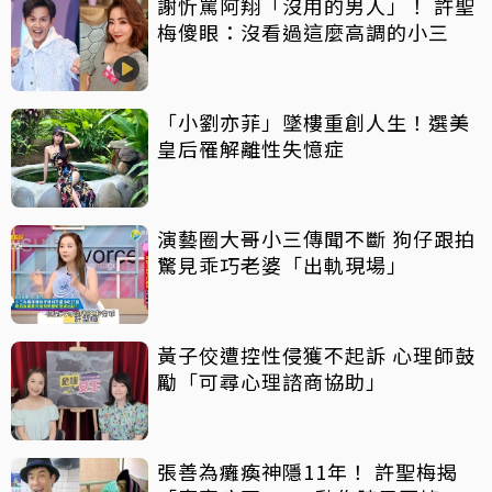
謝忻罵阿翔「沒用的男人」！ 許聖
梅傻眼：沒看過這麼高調的小三
「小劉亦菲」墜樓重創人生！選美
皇后罹解離性失憶症
演藝圈大哥小三傳聞不斷 狗仔跟拍
驚見乖巧老婆「出軌現場」
黃子佼遭控性侵獲不起訴 心理師鼓
勵「可尋心理諮商協助」
張善為癱瘓神隱11年！ 許聖梅揭