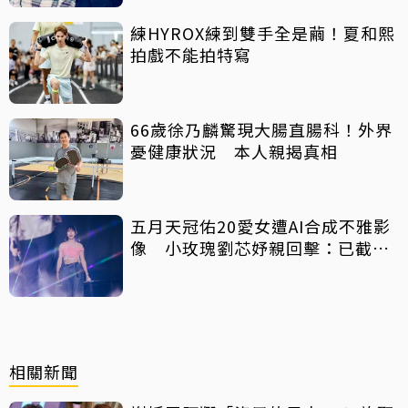
練HYROX練到雙手全是繭！夏和熙
拍戲不能拍特寫
66歲徐乃麟驚現大腸直腸科！外界
憂健康狀況 本人親揭真相
五月天冠佑20愛女遭AI合成不雅影
像 小玫瑰劉芯妤親回擊：已截圖
存證
相關新聞