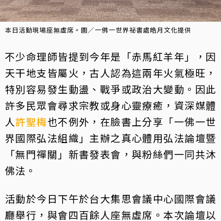
本日活動現場座無虛席。圖／一佛一世界祕書處皓月文化提供
不少命理師皆提到今年是「赤馬紅羊年」，因
天干地支皆屬火，古人認為這兩年火氣極旺，
特別容易發生動盪、戰爭或政治大變動。因此
許多民眾會尋求宗教或身心靈療癒，資深媒體
人
許聖梅
也不例外，在臉書上分享「一佛一世
界國際弘法組織」主辦之真心體用弘法論壇暨
「無門禪關」新書發表會，與粉絲們一同共沐
佛法。
活動於今日下午於台大集思會議中心國際會議
廳舉行，與會四百餘人座無虛席。本次論壇以