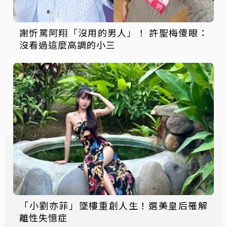
謝忻罵阿翔「沒用的男人」！ 許聖梅傻眼：
沒看過這麼高調的小三
「小劉亦菲」墜樓重創人生！選美皇后罹解
離性失憶症