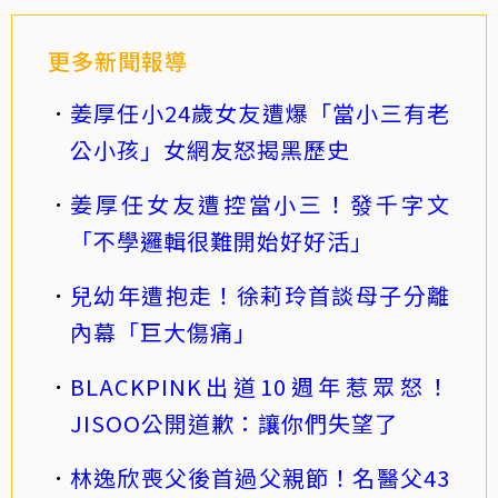
更多新聞報導
姜厚任小24歲女友遭爆「當小三有老
公小孩」女網友怒揭黑歷史
姜厚任女友遭控當小三！發千字文
「不學邏輯很難開始好好活」
兒幼年遭抱走！徐莉玲首談母子分離
內幕「巨大傷痛」
BLACKPINK出道10週年惹眾怒！
JISOO公開道歉：讓你們失望了
林逸欣喪父後首過父親節！名醫父43