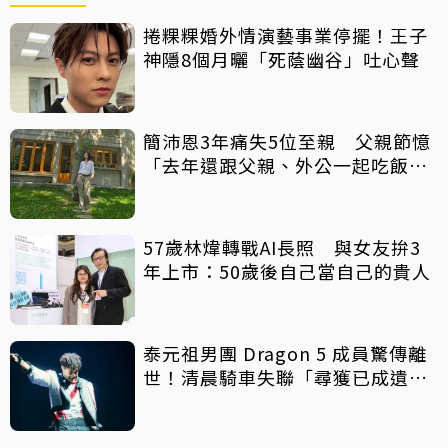
捲粿粿婚外情演藝事業停擺！王子
神隱8個月曬「死蔭幽谷」吐心聲
簡沛恩3年痛失5位至親 父親節憶
「去年還跟父親、外公一起吃飯聊
天」
57歲林煒轉戰AI長照 與女友拚3
年上市：50歲後自己當自己的貴人
泰元祖男團 Dragon 5 成員驚傳離
世！清晨騎車失聯「尋獲已成遺
體」 死因待調查