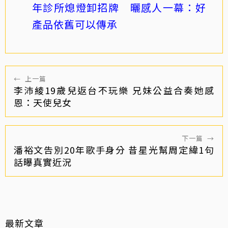
年診所熄燈卸招牌 曬感人一幕：好
產品依舊可以傳承
←
上一篇
李沛綾19歲兒返台不玩樂 兄妹公益合奏她感
恩：天使兒女
下一篇
→
潘裕文告別20年歌手身分 昔星光幫周定緯1句
話曝真實近況
最新文章