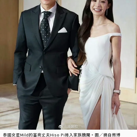
泰國女星Mild的富商丈夫Hiso Pi捲入家族醜聞。圖／摘自微博