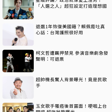
「人選之人」超狂設定打造理想國
退選1年恢復美國籍？賴佩霞吐真
心話：台灣護照很好用
柯文哲遭羈押禁見 參演音樂劇急發
聲明：可退票
超帥機長驚人背景曝光！竟是民歌
手
玉女歌手罹癌後首露面！哽咽上台
開唱 超強狀態曝光