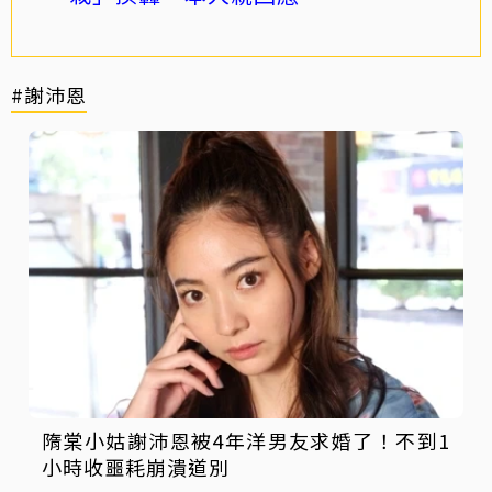
#謝沛恩
隋棠小姑謝沛恩被4年洋男友求婚了！不到1
小時收噩耗崩潰道別