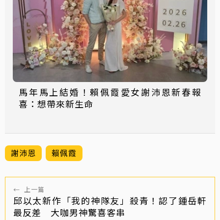
馬年馬上結婚！賴佩霞愛女謝沛恩新春報
喜：想帶來新生命
謝沛恩
賴佩霞
←
上一篇
邱以太新作「我的神隊友」殺青！認了鍾岳軒
最反差 大咖男神驚喜客串