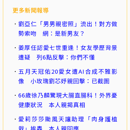
更多新聞報導
劉亞仁「男男親密照」流出！對方做
勢索吻 網：是新男友？
姜厚任認愛七世重逢！女友學歷背景
遭疑 列6點反擊：你們不懂
五月天冠佑20愛女遭AI合成不雅影
像 小玫瑰劉芯妤親回擊：已截圖
66歲徐乃麟驚現大腸直腸科！外界憂
健康狀況 本人親揭真相
愛莉莎莎颱風天讓助理「肉身護植
栽」挨轟 本人親回應