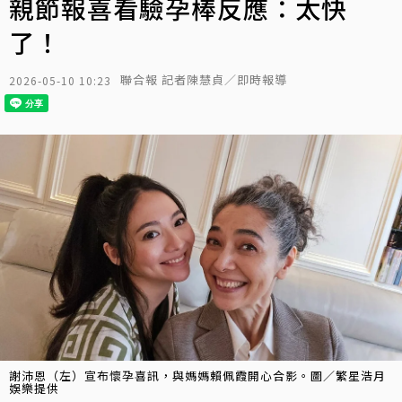
親節報喜看驗孕棒反應：太快
了！
聯合報 記者陳慧貞／即時報導
2026-05-10 10:23
謝沛恩（左）宣布懷孕喜訊，與媽媽賴佩霞開心合影。圖／繁星浩月
娛樂提供