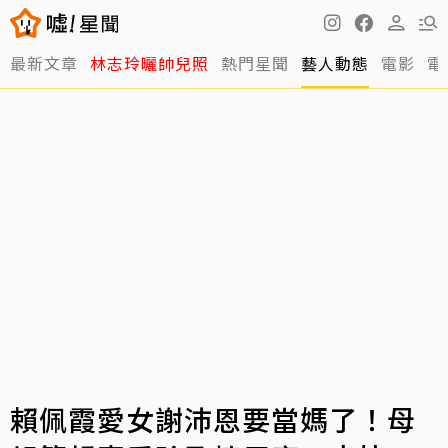
最新文章
林志玲曬帥兒照
熱門星聞
藝人動態
電影
電
賴佩霞愛女謝沛恩要當媽了！母