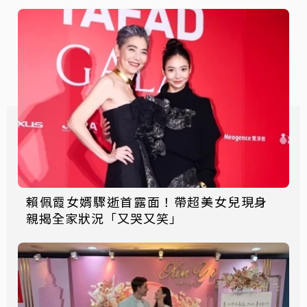
賴佩霞女婿驟逝首露面！帶超美女兒現身
親揭全家狀況「又哭又笑」