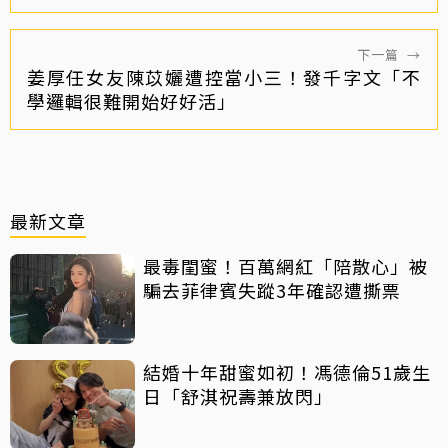
下一篇
→
姜厚任女友陳苡孋遭控當小三！發千字文「不
學邏輯很難開始好好活」
最新文章
最毒閨蜜！百萬網紅「陪散心」被
騙去菲律賓失蹤3年確認遭撕票
結婚十年甜蜜如初！馮德倫51歲生
日「舒淇祝壽兼放閃」