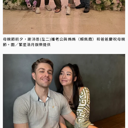
母親節前夕，謝沛恩(左二)攜老公與媽媽（賴佩霞）和爸爸慶祝母親
節。圖／繁星浩月娛樂提供