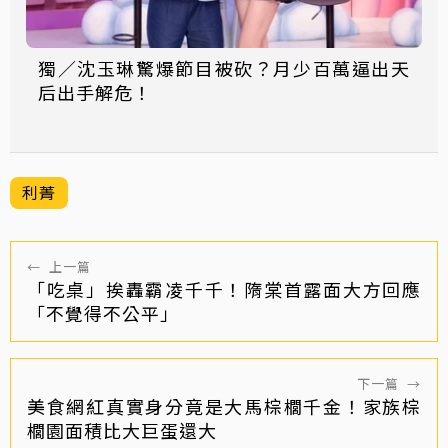
獨／沈玉琳驚爆節目被砍？月少百萬逼出天
后出手解危！
利菁
←
上一篇
「吃桌」挨轟霸凌千千！隋棠首露面大方回應
「不覺得不公平」
下一篇
→
美食網紅真實身分竟是大馬棕櫚千金！家族棕
櫚園面積比大巨蛋還大