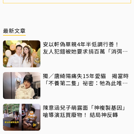
最新文章
安以軒偽單親4年半低調行善！
友人犯錯被她要求捐百萬「消弭不
滿」
獨／唐綺陽痛失15年愛貓 揭當時
「不養第二隻」祕密：牠為此唯一
一次咬我
陳意涵兒子萌露面「神複製基因」
嗆導演尪買廢物！ 結局神反轉