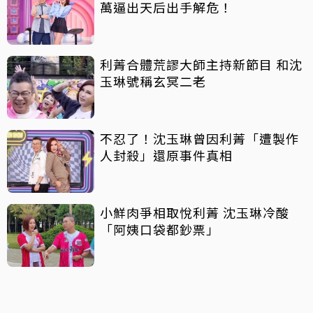
萬逼出天后出手解危！
利菁合體荒謬大師主持新節目 和沈
玉琳號稱玄冥二老
不忍了！沈玉琳曾因利菁「遭製作
人封殺」還原事件真相
小鮮肉爭相取悅利菁 沈玉琳冷酸
「阿姨口袋都鈔票」