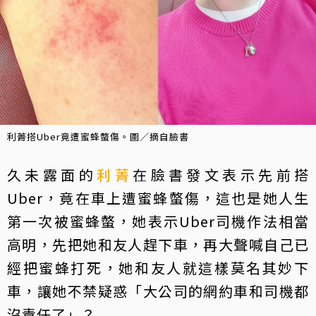
利菁搭Uber竟遭蜜蜂螫傷。圖／摘自臉書
久未露面的
利菁
在臉書發文表示先前搭
Uber，竟在車上遭蜜蜂螫傷，這也是她人生
第一次被蜜蜂螫，她表示Uber司機作法相當
高明，先把她和友人趕下車，再大聲喊自己已
經把蜜蜂打死，她和友人就這樣莫名其妙下
車，讓她不禁疑惑「大公司的網約車和司機都
沒責任了」？