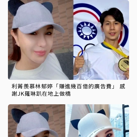
利菁羨慕林郁婷「賺進幾百億的廣告費」 感
謝JK羅琳趴在地上做橋