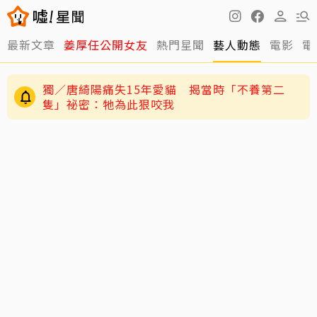
最新文章
姜厚任公開女友
熱門星聞
藝人動態
電影
電
獨／唐綺陽痛失15年愛貓 揭當時「不養第二
隻」祕密：牠為此狠咬我
王仁甫紐西蘭旅遊開箱岑永康豪宅！林義傑、吳
速玲同行 夢幻美景全曝光