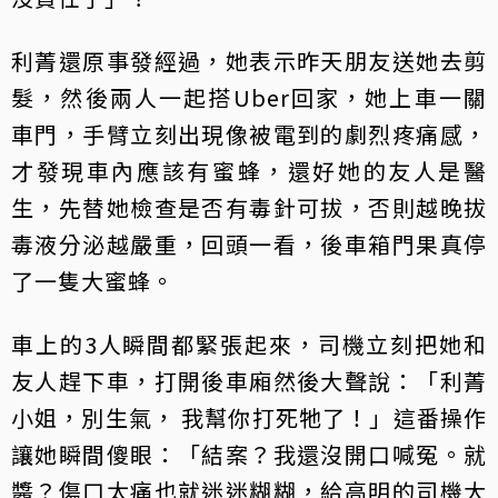
利菁還原事發經過，她表示昨天朋友送她去剪
髮，然後兩人一起搭Uber回家，她上車一關
車門，手臂立刻出現像被電到的劇烈疼痛感，
才發現車內應該有蜜蜂，還好她的友人是醫
生，先替她檢查是否有毒針可拔，否則越晚拔
毒液分泌越嚴重，回頭一看，後車箱門果真停
了一隻大蜜蜂。
車上的3人瞬間都緊張起來，司機立刻把她和
友人趕下車，打開後車廂然後大聲說：「利菁
小姐，別生氣， 我幫你打死牠了！」這番操作
讓她瞬間傻眼：「結案？我還沒開口喊冤。就
醬？傷口太痛也就迷迷糊糊，給高明的司機大