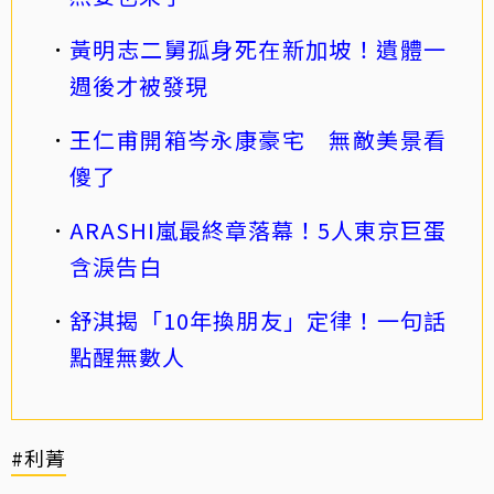
黃明志二舅孤身死在新加坡！遺體一
週後才被發現
王仁甫開箱岑永康豪宅 無敵美景看
傻了
ARASHI嵐最終章落幕！5人東京巨蛋
含淚告白
舒淇揭「10年換朋友」定律！一句話
點醒無數人
#利菁