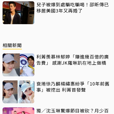
兒子被爆到處騙吃騙喝！邵昕傳已
移居美國3年又再婚了
相關新聞
利菁羨慕林郁婷「賺進幾百億的廣
告費」 感謝JK羅琳趴在地上做橋
衰捲徐乃麟楊繡惠紛爭「10年前舊
事」被挖出 利菁首發聲
獨／沈玉琳驚爆節目被砍？月少百