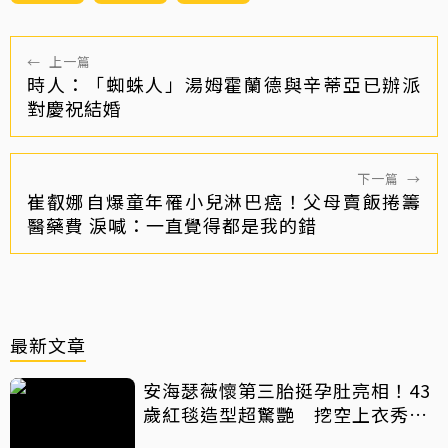
←
上一篇
時人：「蜘蛛人」湯姆霍蘭德與辛蒂亞已辦派
對慶祝結婚
下一篇
→
崔叡娜自爆童年罹小兒淋巴癌！父母賣飯捲籌
醫藥費 淚喊：一直覺得都是我的錯
最新文章
安海瑟薇懷第三胎挺孕肚亮相！43
歲紅毯造型超驚艷 挖空上衣秀孕
肚美翻