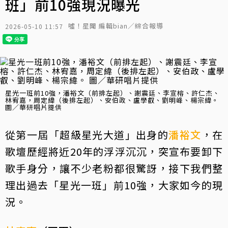
班」前10強現況曝光
噓！星聞 編輯bian／綜合報導
2026-05-10 11:57
星光一班前10強，潘裕文（前排左起）、謝震廷、李宣榕、許仁杰、
林宥嘉，周定緯（後排左起）、安伯政、盧學叡、劉明峰、楊宗緯。
圖／華研唱片提供
從第一屆「超級星光大道」出身的
潘裕文
，在
歌壇歷經將近20年的浮浮沉沉，突宣布要卸下
歌手身分，讓不少老粉都很驚訝，接下我們整
理出過去「星光一班」前10強，大家如今的現
況。