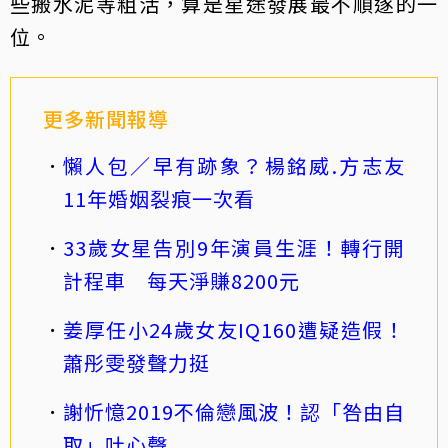
些搬水泥等粗活，算是星途發展最不順遂的一
位。
更多新聞報導
懶人包／早有跡象？楊銘威.方志友
11年婚姻裂痕一次看
33歲女星告別9年演員生涯！轉行開
計程車 每天淨賺8200元
姜厚任小24歲女友IQ160遭疑造假！
蕭彤雯發聲力挺
謝忻憶2019不倫戀風波！認「咎由自
取」吐心聲