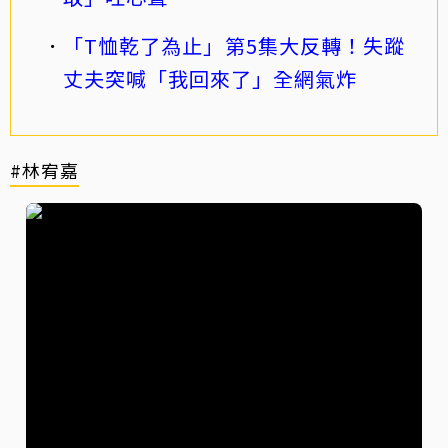
「T恤乾了為止」第5集大反轉！失蹤
丈夫突喊「我回來了」全網氣炸
#林宥嘉