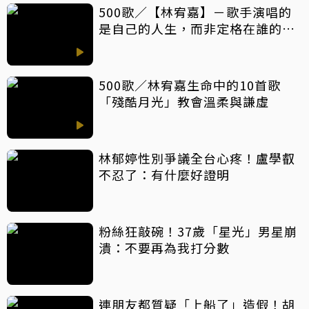
500歌／【林宥嘉】－歌手演唱的
是自己的人生，而非定格在誰的青
春
500歌／林宥嘉生命中的10首歌
「殘酷月光」教會溫柔與謙虛
林郁婷性別爭議全台心疼！盧學叡
不忍了：有什麼好證明
粉絲狂敲碗！37歲「星光」男星崩
潰：不要再為我打分數
連朋友都質疑「上船了」造假！胡