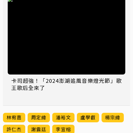
卡司超強！「2024澎湖追風音樂燈光節」歌
王歌后全來了
林宥嘉
周定緯
潘裕文
盧學叡
楊宗緯
許仁杰
謝震廷
李宣榕