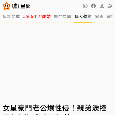
最新文章
5566小刀離婚
熱門星聞
藝人動態
電影
電
女星豪門老公爆性侵！親弟淚控