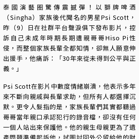
泰國演藝圈驚傳震撼彈！以獅牌啤酒
（Singha）家族後代聞名的男星Psi Scott，
昨（9）日在社群平台聲淚俱下發布影片，控
訴自己未成年時期長期遭親哥哥Hiso Pi性
侵，而整個家族長輩全都知情，卻無人願意伸
出援手，他痛訴：「30年來從未得到公平與正
義。」
Psi Scott在影片中數度情緒崩潰，他表示多年
來不斷向親戚與長輩求助，但所有人都選擇沉
默。更令人髮指的是，家族長輩們其實都聽過
哥哥當年親口承認犯行的錄音檔，卻沒有任何
一個人站出來保護他。他的親生母親更為了遺
產問題準備起訴他，試圖討回外公留給他的財