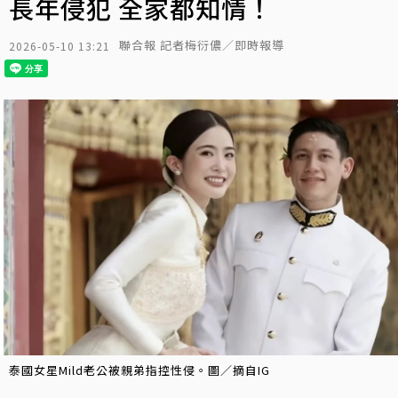
長年侵犯 全家都知情！
聯合報 記者梅衍儂／即時報導
2026-05-10 13:21
泰國女星Mild老公被親弟指控性侵。圖／摘自IG