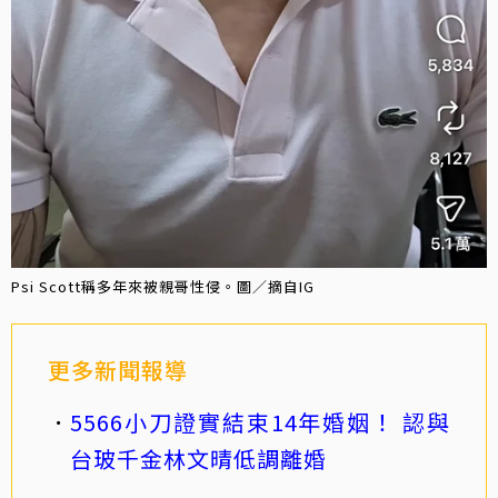
Psi Scott稱多年來被親哥性侵。圖／摘自IG
更多新聞報導
5566小刀證實結束14年婚姻！ 認與
台玻千金林文晴低調離婚