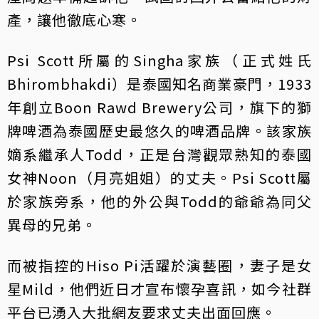
產，讓他徹底心寒。
Psi Scott所屬的Singha家族（正式姓氏
Bhirombhakdi）是泰國知名商業豪門，1933
年創立Boon Rawd Brewery公司，旗下的獅
牌啤酒為泰國歷史最悠久的啤酒品牌。該家族
嫡系繼承人Todd，正是台灣觀眾熟知的泰國
女神Noon（月亮姐姐）的丈夫。Psi Scott屬
於家族旁系，他的外公與Todd的爺爺為同父
異母的兄弟。
而被指控的Hiso Pi活躍於演藝圈，妻子是女
星Mild，他們近日才宣布懷孕喜訊，如今社群
平台已湧入大批網友要求丈夫出面回應。