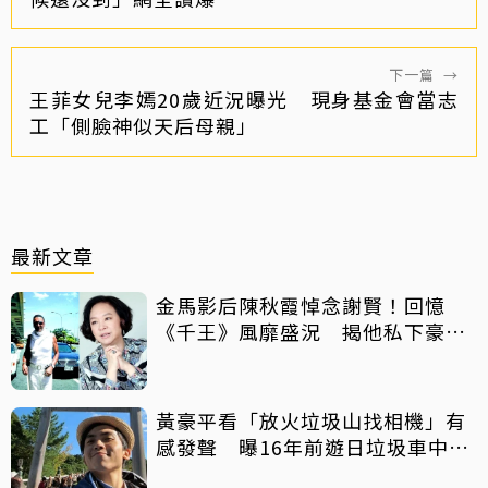
下一篇
→
王菲女兒李嫣20歲近況曝光 現身基金會當志
工「側臉神似天后母親」
最新文章
金馬影后陳秋霞悼念謝賢！回憶
《千王》風靡盛況 揭他私下豪爽
給鉅額小費
黃豪平看「放火垃圾山找相機」有
感發聲 曝16年前遊日垃圾車中含
淚找御守