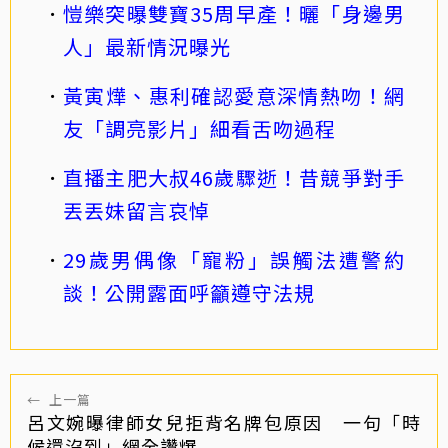
愷樂突曝雙寶35周早產！曬「身邊男
人」最新情況曝光
黃寅燁、惠利確認愛意深情熱吻！網
友「調亮影片」細看舌吻過程
直播主肥大叔46歲驟逝！昔競爭對手
丟丟妹留言哀悼
29歲男偶像「寵粉」誤觸法遭警約
談！公開露面呼籲遵守法規
←
上一篇
呂文婉曝律師女兒拒背名牌包原因 一句「時
候還沒到」網全讚爆