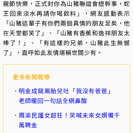
親節快樂，正式封你為山豬聯誼會總幹事，蛇
王回來淡水再請你喝飲料」，網友感動表示
「山豬這輩子有你們兩個真情的朋友足矣，他
在天堂都笑了」、「山豬有香蕉和逸祥朋友太
棒了！」、「有這樣的兄弟，山豬此生無憾
了」，直呼如此友情堪稱世間少有。
更多新聞報導
明金成龍鳳胎兒吐「我沒有爸爸」
老師暖回一句話全網鼻酸
周渝民護女超狂！笑喊未來女婿備千
萬聘金