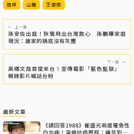
逸祥
山豬
王俊傑
←
上一篇
孫安佐出庭！狄鶯飛出台灣散心 孫鵬曝家庭
現況：誰家的鍋底沒有灰塵
下一篇
→
高橋文哉首度來台！宣傳電影「藍色監獄」
親錄影片喊話台粉
最新文章
《請回答1988》崔盛元兩度罹急性
白血病！淚揭抗癌歷程：痛苦到不