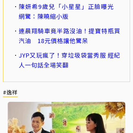
陳妍希9歲兒「小星星」正臉曝光
網驚：陳曉縮小版
連晨翔騎車竟半路沒油！提寶特瓶買
汽油 18元價格讓他驚呆
JYP又玩瘋了！穿垃圾袋當秀服 經紀
人一句話全場笑翻
#逸祥