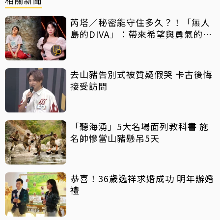
芮塔／秘密能守住多久？！「無人
島的DIVA」：帶來希望與勇氣的反
轉好劇，放手一搏吧
去山豬告別式被質疑假哭 卡古後悔
接受訪問
「聽海湧」5大名場面列教科書 施
名帥慘當山豬懸吊5天
恭喜！36歲逸祥求婚成功 明年辦婚
禮