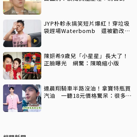
想回想
JYP朴軫永搞笑短片爆紅！穿垃圾
袋趕場Waterbomb 還被勸改名
「JPG」
陳妍希9歲兒「小星星」長大了！
正臉曝光 網驚：陳曉縮小版
連晨翔騎車半路沒油！拿寶特瓶買
汽油 一聽18元價格驚呆：很多水
都比它還貴
相關新聞