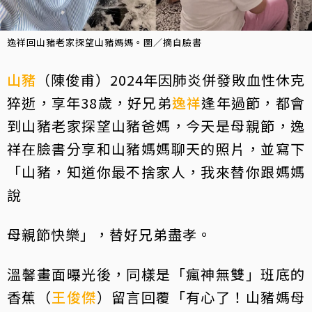
逸祥回山豬老家探望山豬媽媽。圖／摘自臉書
山豬
（陳俊甫）2024年因肺炎併發敗血性休克
猝逝，享年38歲，好兄弟
逸祥
逢年過節，都會
到山豬老家探望山豬爸媽，今天是母親節，逸
祥在臉書分享和山豬媽媽聊天的照片，並寫下
「山豬，知道你最不捨家人，我來替你跟媽媽
說
母親節快樂」，替好兄弟盡孝。
溫馨畫面曝光後，同樣是「瘋神無雙」班底的
香蕉（
王俊傑
）留言回覆「有心了！山豬媽母