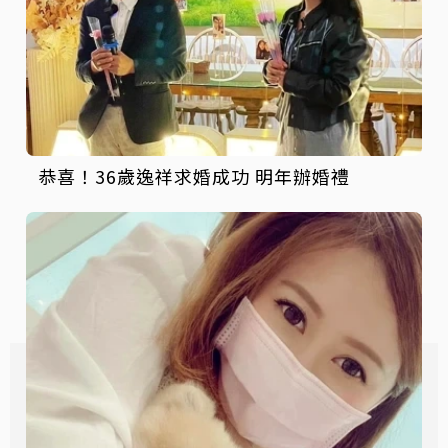
恭喜！36歲逸祥求婚成功 明年辦婚禮