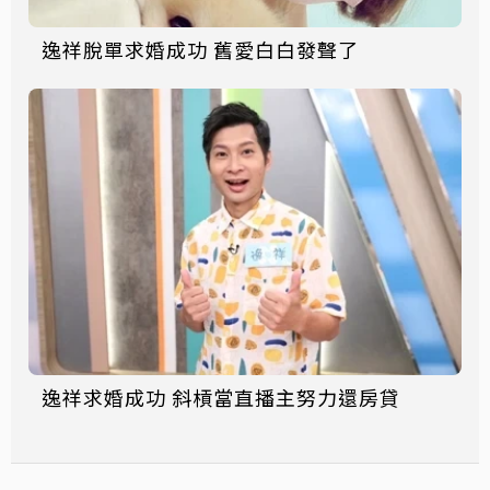
逸祥脫單求婚成功 舊愛白白發聲了
逸祥求婚成功 斜槓當直播主努力還房貸