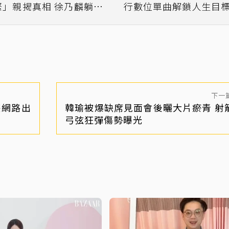
緊」親揭真相 徐乃麟躺著
行數位單曲解鎖人生目
也中槍
下一
堪網路出
韓瑜被爆缺席見面會後曬大片瘀青 射
弓弦狂彈傷勢曝光