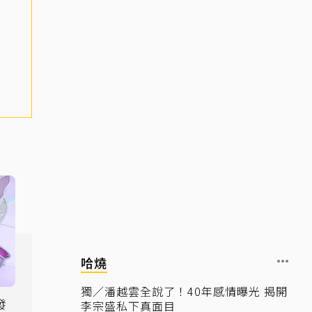
哈燒
獨／潘越雲全說了！40年感情曝光 揭開
李宗盛私下真面目