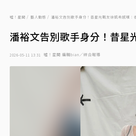
噓！星聞
藝人動態
潘裕文告別歌手身分！昔星光戰友徐凱希感嘆：
潘裕文告別歌手身分！昔星
噓！星聞 編輯bian／綜合報導
2026-05-11 13:31