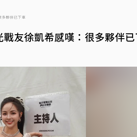
很多夥伴已下車
光戰友徐凱希感嘆：很多夥伴已