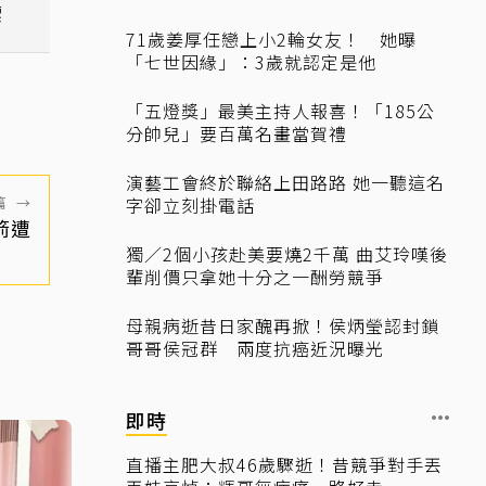
標
71歲姜厚任戀上小2輪女友！ 她曝
「七世因緣」：3歲就認定是他
「五燈獎」最美主持人報喜！「185公
分帥兒」要百萬名畫當賀禮
演藝工會終於聯絡上田路路 她一聽這名
篇
→
字卻立刻掛電話
箭遭
獨／2個小孩赴美要燒2千萬 曲艾玲嘆後
輩削價只拿她十分之一酬勞競爭
母親病逝昔日家醜再掀！侯炳瑩認封鎖
哥哥侯冠群 兩度抗癌近況曝光
即時
直播主肥大叔46歲驟逝！昔競爭對手丟