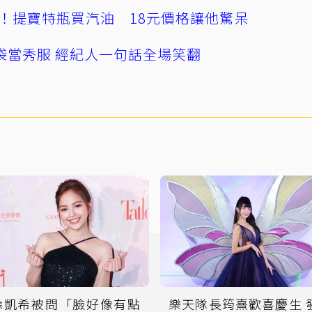
！提寶特瓶買汽油 18元價格讓他驚呆
袋當秀服 經紀人一句話全場笑翻
徐凱希被問「臉好像有點
樂天隊長筠熹歡喜慶生 發