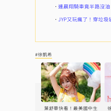
連晨翔騎車竟半路沒油
JYP又玩瘋了！穿垃圾
#徐凱希
葉舒華快看！最美國中生