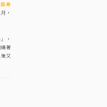
徐凱希
歲月，
集」，
圍繞著
之後又