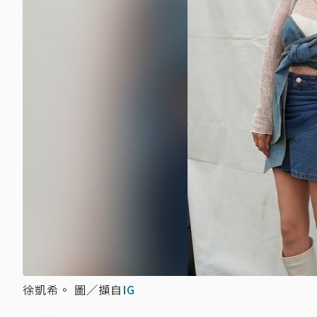
徐凱希。 圖／擷自
IG