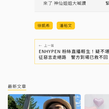
來了 神仙姐姐大喊讚
徐凱希
潘裕文
←
上一篇
ENHYPEN 粉絲直播輕生！疑不
征惡言走絕路 警方到場已救不回
最新文章