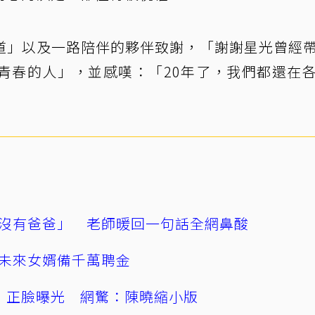
道」以及一路陪伴的夥伴致謝，「謝謝星光曾經
青春的人」，並感嘆：「20年了，我們都還在
沒有爸爸」 老師暖回一句話全網鼻酸
未來女婿備千萬聘金
」正臉曝光 網驚：陳曉縮小版