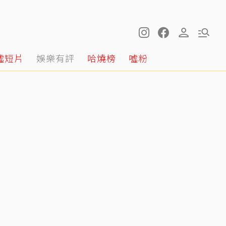
噓短片
娛樂有評
哈燒榜
噓粉