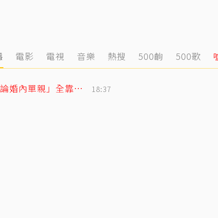
態
電影
電視
音樂
熱搜
500齣
500歌
獨／把父親名字刺手上！楊千霈感念「無論婚內單親」全靠老爸當後盾
18:37