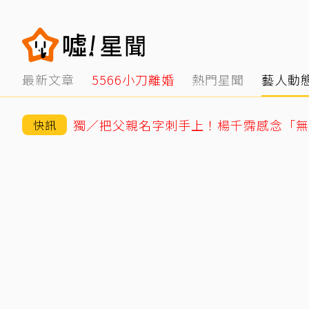
最新文章
5566小刀離婚
熱門星聞
藝人動
快訊