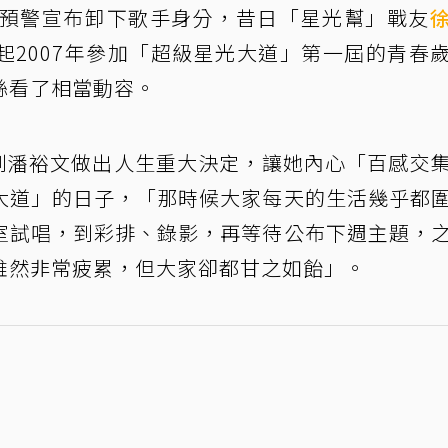
無預警宣布卸下歌手身分，昔日「星光幫」戰友
起2007年參加「超級星光大道」第一屆的青春
絲看了相當動容。
，看到潘裕文做出人生重大決定，讓她內心「百感交
大道」的日子，「那時候大家每天的生活幾乎都
室試唱，到彩排、錄影，再等待公布下週主題，
雖然非常疲累，但大家卻都甘之如飴」。