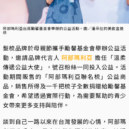
阿部瑪利亞出席勵馨基金會舉辦的公益活動。圖／潘朵拉的美妝盒提
供
髮梳品牌於母親節攜手勵馨基金會舉辦公益活
動，邀請品牌代言人
阿部瑪利亞
擔任「溫柔
傳遞公益大使」，號召粉絲一同投入公益。活
動期間販售的「阿部瑪利亞聯名梳」公益商
品，銷售所得及一千把梳子全數捐贈給勵馨基
金會，希望透過實際行動，為需要幫助的青少
女帶來更多支持與陪伴。
談到自己一路以來在台灣發展的心情，阿部瑪