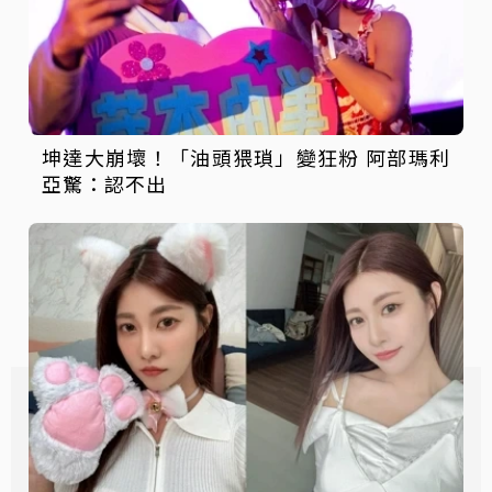
坤達大崩壞！「油頭猥瑣」變狂粉 阿部瑪利
亞驚：認不出