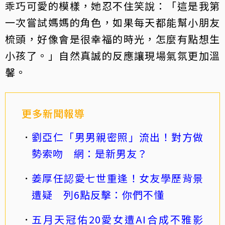
乖巧可愛的模樣，她忍不住笑說：「這是我第
一次嘗試媽媽的角色，如果每天都能幫小朋友
梳頭，好像會是很幸福的時光，怎麼有點想生
小孩了。」自然真誠的反應讓現場氣氛更加溫
馨。
更多新聞報導
劉亞仁「男男親密照」流出！對方做
勢索吻 網：是新男友？
姜厚任認愛七世重逢！女友學歷背景
遭疑 列6點反擊：你們不懂
五月天冠佑20愛女遭AI合成不雅影