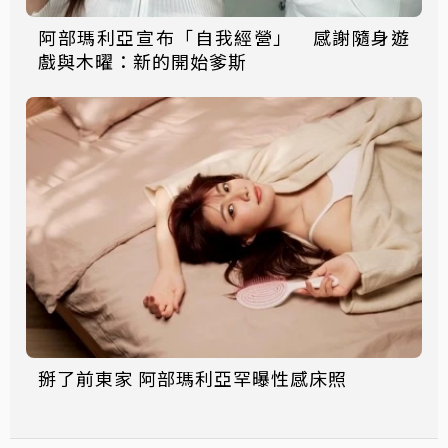
阿部瑪利亞宣布「自我經營」 感謝隨身遊
戲與木曜：新的開始爹斯
掰了前東家 阿部瑪利亞罕曝性感床照