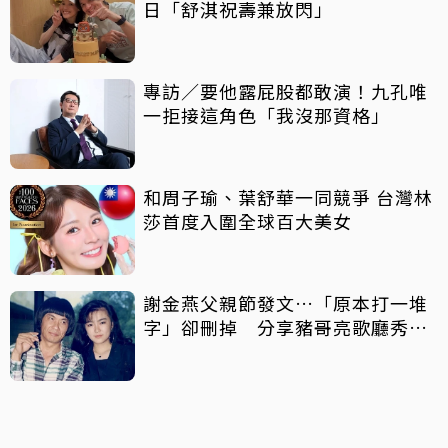
日「舒淇祝壽兼放閃」
專訪／要他露屁股都敢演！九孔唯
一拒接這角色「我沒那資格」
和周子瑜、葉舒華一同競爭 台灣林
莎首度入圍全球百大美女
謝金燕父親節發文…「原本打一堆
字」卻刪掉 分享豬哥亮歌廳秀歌
曲懷念