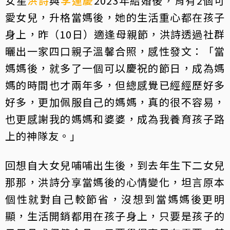
女星
洪詩
與
李運慶
2023年結婚後，育有2個可
愛女兒，升格當媽後，她的生活重心都在孩子
身上，昨（10日）適逢母親節，洪詩透過社群
曬出一家四口親子溫馨合照，感性發文：「當
媽媽後，就多了一個可以慶祝的節日，成為媽
媽的時間也才兩年多，但總感覺已經經歷好多
好多，更加佩服自己的媽媽，真的很不容易，
也更感謝我的媽媽和婆婆，成為我養育孩子路
上的神隊友。」
回想自大女兒哺哺出生後，到去年生下二女兒
那那，洪詩分享當媽後的心情變化，坦言原本
個性就對自己較節省，沒想到當媽媽後更明
顯，生活開銷都用在孩子身上，只要是孩子的