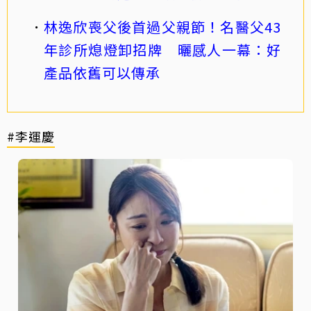
林逸欣喪父後首過父親節！名醫父43
年診所熄燈卸招牌 曬感人一幕：好
產品依舊可以傳承
#李運慶