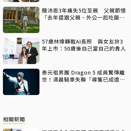
簡沛恩3年痛失5位至親 父親節憶
「去年還跟父親、外公一起吃飯聊
天」
57歲林煒轉戰AI長照 與女友拚3
年上市：50歲後自己當自己的貴人
泰元祖男團 Dragon 5 成員驚傳離
世！清晨騎車失聯「尋獲已成遺
體」 死因待調查
相關新聞