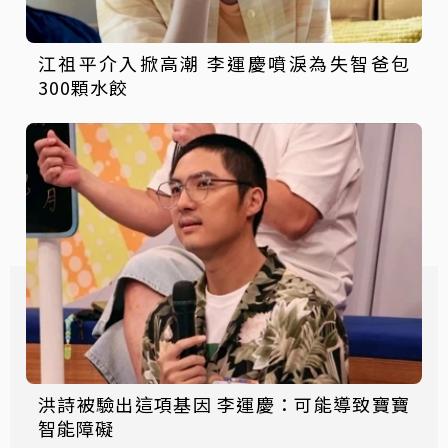
江祖平介入掀高潮 李運慶噴淚為失智爸包
300顆水餃
洪詩被驗出這項基因 李運慶：可能導致寶寶
智能障礙