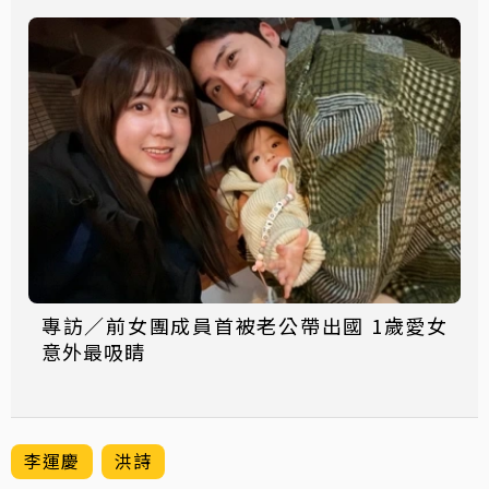
專訪／前女團成員首被老公帶出國 1歲愛女
意外最吸睛
李運慶
洪詩