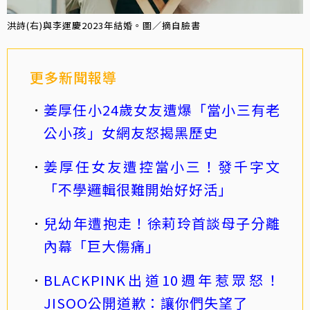
洪詩(右)與李運慶2023年結婚。圖／摘自臉書
更多新聞報導
姜厚任小24歲女友遭爆「當小三有老
公小孩」女網友怒揭黑歷史
姜厚任女友遭控當小三！發千字文
「不學邏輯很難開始好好活」
兒幼年遭抱走！徐莉玲首談母子分離
內幕「巨大傷痛」
BLACKPINK出道10週年惹眾怒！
JISOO公開道歉：讓你們失望了