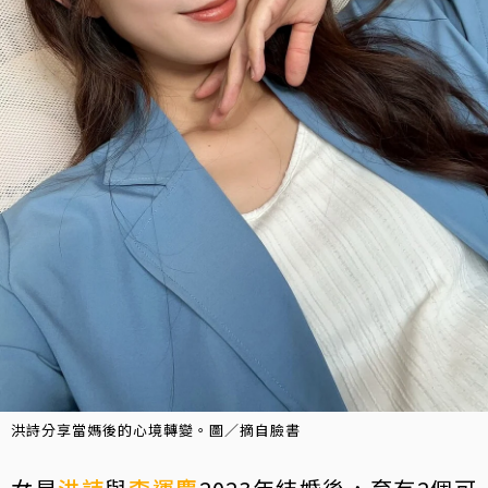
洪詩分享當媽後的心境轉變。圖／摘自臉書