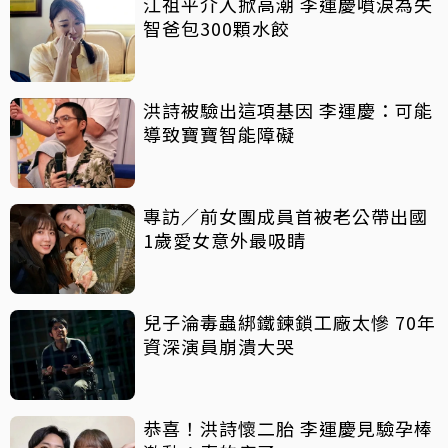
江祖平介入掀高潮 李運慶噴淚為失
智爸包300顆水餃
洪詩被驗出這項基因 李運慶：可能
導致寶寶智能障礙
專訪／前女團成員首被老公帶出國
1歲愛女意外最吸睛
兒子淪毒蟲綁鐵鍊鎖工廠太慘 70年
資深演員崩潰大哭
恭喜！洪詩懷二胎 李運慶見驗孕棒