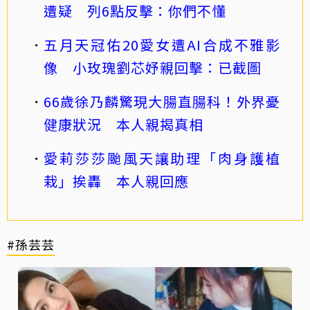
遭疑 列6點反擊：你們不懂
五月天冠佑20愛女遭AI合成不雅影
像 小玫瑰劉芯妤親回擊：已截圖
66歲徐乃麟驚現大腸直腸科！外界憂
健康狀況 本人親揭真相
愛莉莎莎颱風天讓助理「肉身護植
栽」挨轟 本人親回應
#孫芸芸