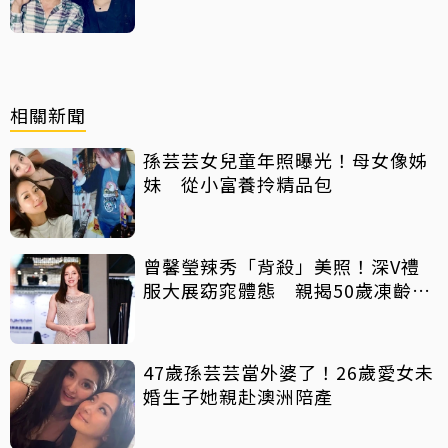
曲懷念
相關新聞
孫芸芸女兒童年照曝光！母女像姊
妹 從小富養拎精品包
曾馨瑩辣秀「背殺」美照！深V禮
服大展窈窕體態 親揭50歲凍齡祕
訣
47歲孫芸芸當外婆了！26歲愛女未
婚生子她親赴澳洲陪產