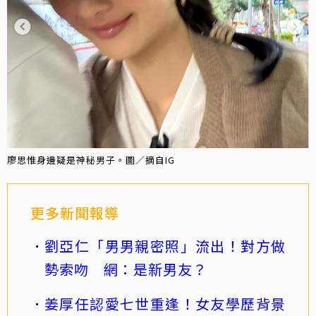
廖思惟身邊疑是神秘男子。圖／摘自IG
更多新聞報導
劉亞仁「男男親密照」流出！對方做
勢索吻 網：是新男友？
姜厚任認愛七世重逢！女友學歷背景