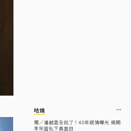
哈燒
獨／潘越雲全說了！40年感情曝光 揭開
李宗盛私下真面目