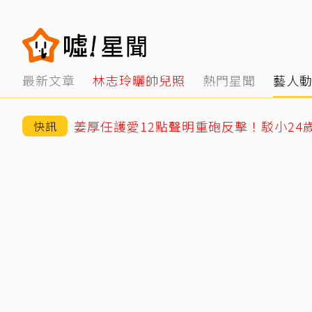
最新文章
林志玲曬帥兒照
熱門星聞
藝人
快訊