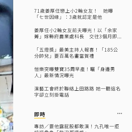
71歲姜厚任戀上小2輪女友！ 她曝
「七世因緣」：3歲就認定是他
姜厚任小2輪女友前夫曝光！以「余家
菁」嫁縣府農業處科長 交往3個月即...
「五燈獎」最美主持人報喜！「185公
分帥兒」要百萬名畫當賀禮
愷樂突曝雙寶35周早產！曬「身邊男
人」最新情況曝光
演藝工會終於聯絡上田路路 她一聽這名
字卻立刻掛電話
即時
專訪／要他露屁股都敢演！九孔唯一拒