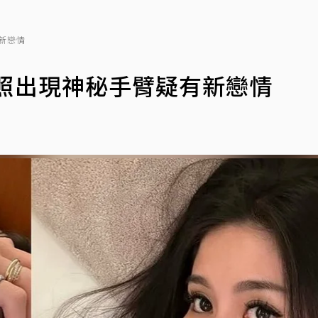
新戀情
照出現神秘手臂疑有新戀情