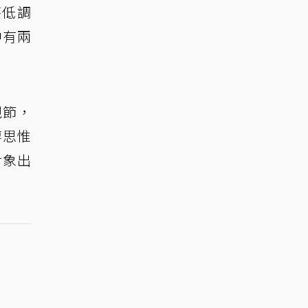
芸低調
中有兩
親節，
廖思惟
對象出