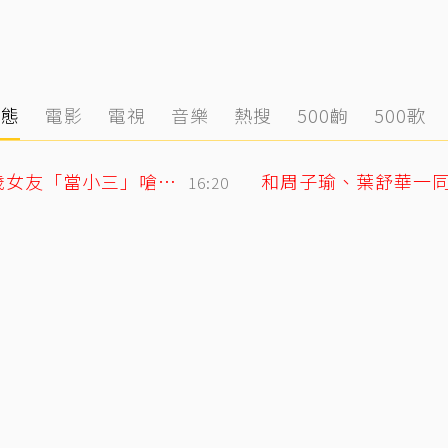
動態
電影
電視
音樂
熱搜
500齣
500歌
姜厚任護愛12點聲明重砲反擊！駁小24歲女友「當小三」嗆：講三小？
和周子瑜、葉舒華一同
16:20