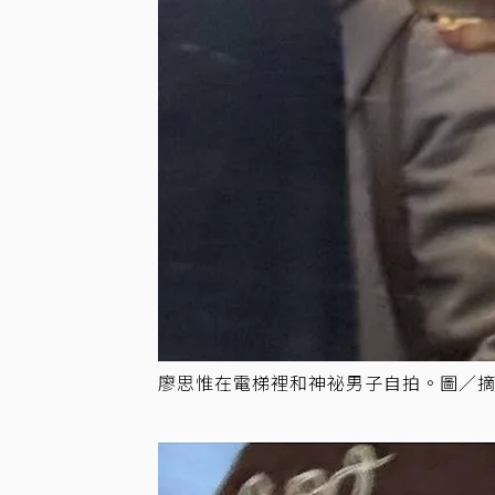
廖思惟在電梯裡和神祕男子自拍。圖／摘