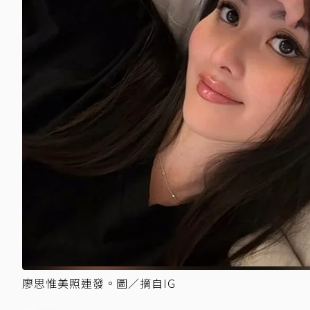
廖思惟美照連發。圖／摘自IG