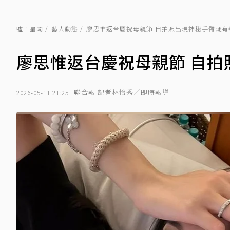
噓！星聞
藝人動態
廖思惟返台慶祝母親節 自拍照出現神秘手臂疑有
廖思惟返台慶祝母親節 自拍
聯合報 記者林怡秀／即時報導
2026-05-11 21:25