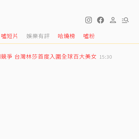
噓短片
娛樂有評
哈燒榜
噓粉
競爭 台灣林莎首度入圍全球百大美女
15:30