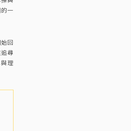
洲的一
開始回
該追尋
容與理