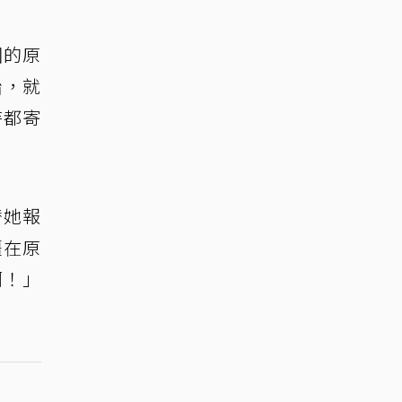
圈的原
始，就
待都寄
替她報
僵在原
啊！」