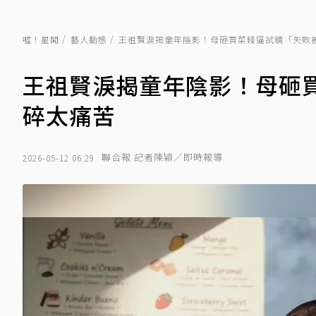
噓！星聞
藝人動態
王祖賢淚揭童年陰影！母砸買菜錢逼試鏡「失敗
王祖賢淚揭童年陰影！母砸
碎太痛苦
聯合報 記者陳穎／即時報導
2026-05-12 06:29