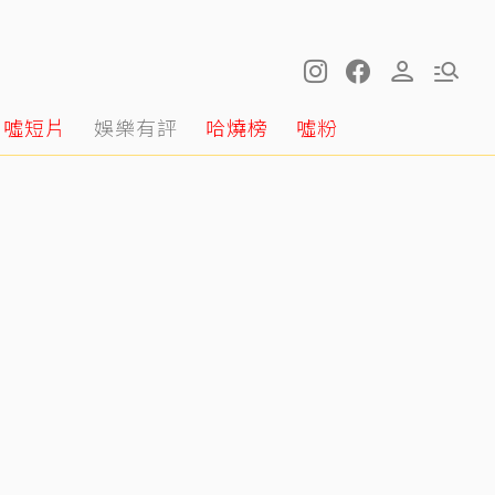
噓短片
娛樂有評
哈燒榜
噓粉