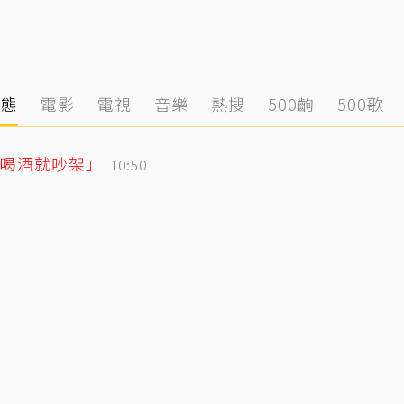
動態
電影
電視
音樂
熱搜
500齣
500歌
喝酒就吵架」
10:50