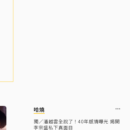
哈燒
獨／潘越雲全說了！40年感情曝光 揭開
李宗盛私下真面目