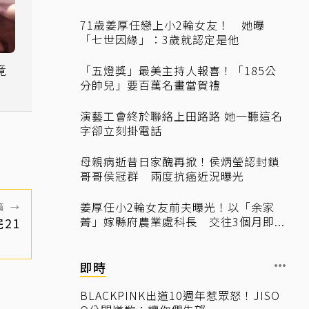
71歲姜厚任戀上小2輪女友！ 她曝
「七世因緣」：3歲就認定是他
竟
「五燈獎」最美主持人報喜！「185公
分帥兒」要百萬名畫當賀禮
演藝工會終於聯絡上田路路 她一聽這名
字卻立刻掛電話
母親病逝昔日家醜再掀！侯炳瑩認封鎖
哥哥侯冠群 兩度抗癌近況曝光
姜厚任小2輪女友前夫曝光！以「余家
篇
→
菁」嫁縣府農業處科長 交往3個月即...
21
即時
BLACKPINK出道10週年惹眾怒！JISO