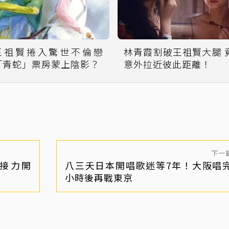
王祖賢捲入驚世不倫戀
林青霞割破王祖賢大腿 
「青蛇」票房蒙上陰影？
意外拉近彼此距離！
下一
后接力開
八三夭日本開唱歌迷等7年！大阪唱完
小時後再戰東京