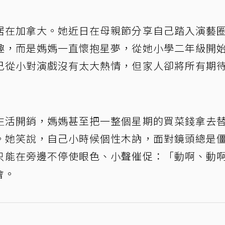
居在加拿大。她近日在母親節分享自己踏入演藝
趣，而是媽媽一直懷抱星夢，從她小學二年級開
己從小對演戲沒有太大熱情，但家人卻將所有期
生活開銷，媽媽甚至把一整個星期的買菜錢拿去
。她笑說，自己小時候個性木訥，面對鏡頭總是
只能在旁邊不停使眼色、小聲催促：「動啊、動
會。