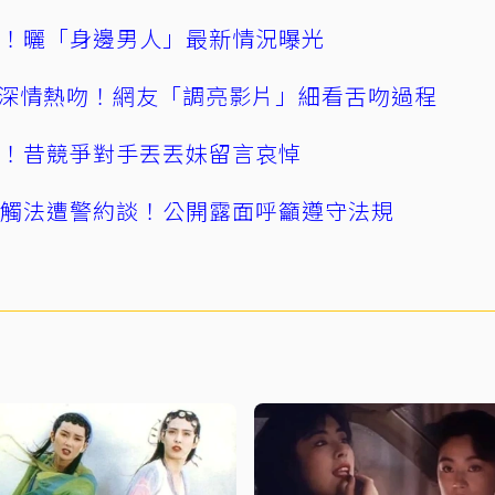
產！曬「身邊男人」最新情況曝光
深情熱吻！網友「調亮影片」細看舌吻過程
逝！昔競爭對手丟丟妹留言哀悼
誤觸法遭警約談！公開露面呼籲遵守法規