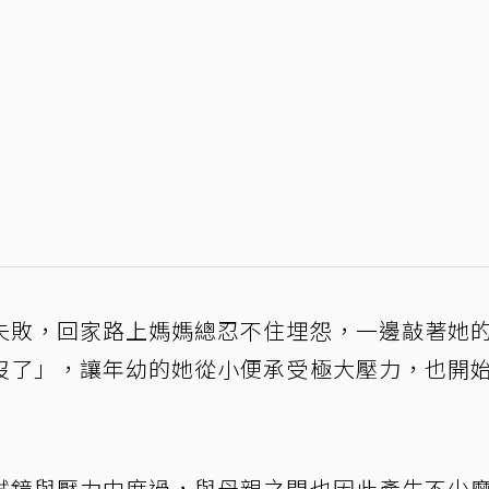
失敗，回家路上媽媽總忍不住埋怨，一邊敲著她
沒了」，讓年幼的她從小便承受極大壓力，也開
試鏡與壓力中度過，與母親之間也因此產生不少