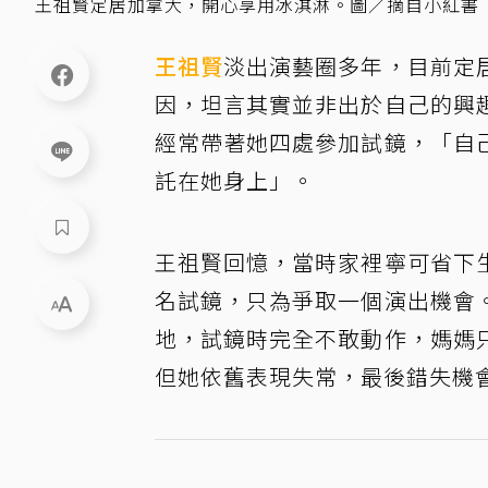
王祖賢定居加拿大，開心享用冰淇淋。圖／摘自小紅書
王祖賢
淡出演藝圈多年，目前定
因，坦言其實並非出於自己的興
經常帶著她四處參加試鏡，「自
託在她身上」。
王祖賢回憶，當時家裡寧可省下
名試鏡，只為爭取一個演出機會
地，試鏡時完全不敢動作，媽媽
但她依舊表現失常，最後錯失機