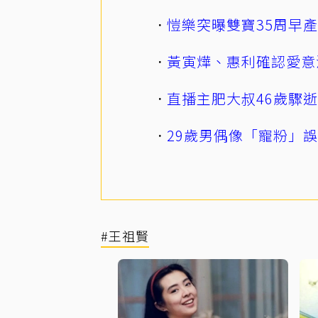
愷樂突曝雙寶35周早
黃寅燁、惠利確認愛意
直播主肥大叔46歲驟
29歲男偶像「寵粉」
#王祖賢