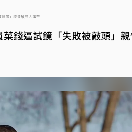
被敲頭」親情破碎太痛苦
買菜錢逼試鏡「失敗被敲頭」親