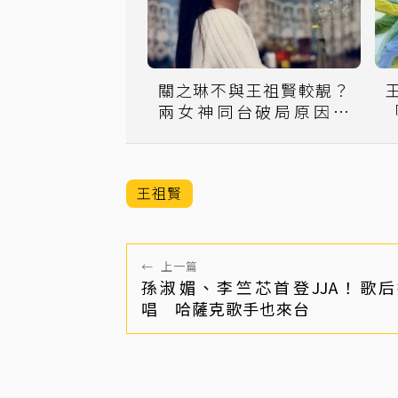
關之琳不與王祖賢較靚？
兩女神同台破局原因竟
是…
王祖賢
←
上一篇
孫淑媚、李竺芯首登JJA！歌
唱 哈薩克歌手也來台