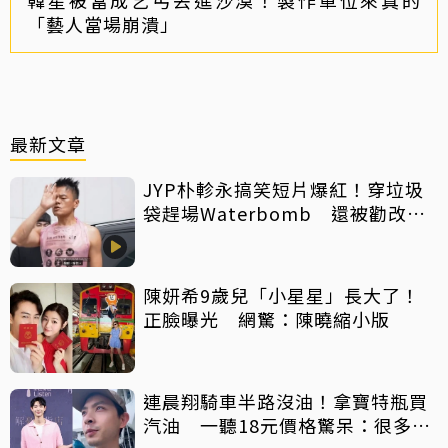
「藝人當場崩潰」
最新文章
JYP朴軫永搞笑短片爆紅！穿垃圾
袋趕場Waterbomb 還被勸改名
「JPG」
陳妍希9歲兒「小星星」長大了！
正臉曝光 網驚：陳曉縮小版
連晨翔騎車半路沒油！拿寶特瓶買
汽油 一聽18元價格驚呆：很多水