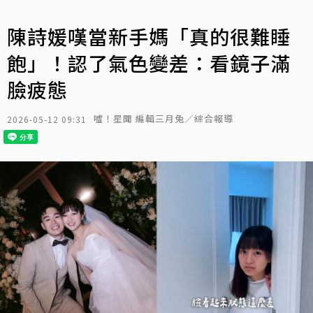
陳詩媛嘆當新手媽「真的很難睡
飽」！認了氣色變差：看鏡子滿
臉疲態
噓！星聞 編輯三月兔／綜合報導
2026-05-12 09:31