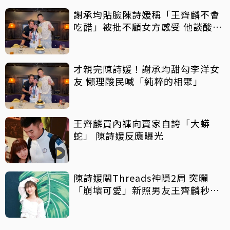
謝承均貼臉陳詩媛稱「王齊麟不會
吃醋」被批不顧女方感受 他談酸言
酸語：當他放屁
才親完陳詩媛！謝承均甜勾李洋女
友 懶理酸民喊「純粹的相聚」
王齊麟買內褲向賣家自誇「大蟒
蛇」 陳詩媛反應曝光
陳詩媛關Threads神隱2周 突曬
「崩壞可愛」新照男友王齊麟秒留
言