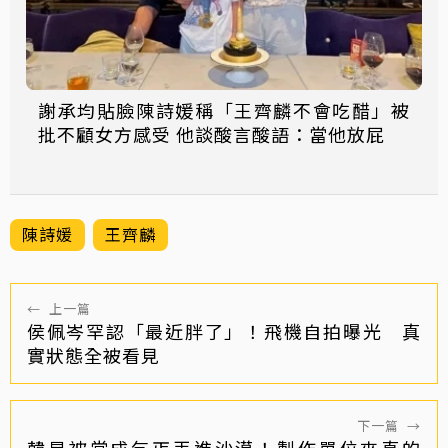
謝承均貼臉陳詩媛稱「王齊麟不會吃醋」被
批不顧女方感受 他談酸言酸語：當他放屁
陳詩媛
王齊麟
←
上一篇
侯佩岑罕認「最近胖了」！飛機自拍曝光 真
實狀態全被看見
下一篇
→
韓星被當成乞丐丟進沙漠！製作單位來真的