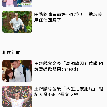
都比它還貴
田路路嗆曹雨婷不配位！ 點名姜
厚任他回應了
相關新聞
王齊麟奪金後「高調放閃」惹議 陳
詩媛道歉關閉threads
王齊麟奪金後「私生活被起底」 經
紀人發366字長文反擊