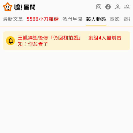
最新文章
5566小刀離婚
熱門星聞
藝人動態
電影
電
王凱猝逝後傳「仍回棚拍戲」 劇組4人靈前告
知：你殺青了