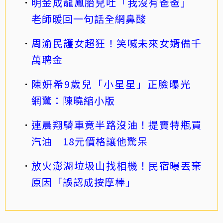
明金成龍鳳胎兒吐「我沒有爸爸」
老師暖回一句話全網鼻酸
周渝民護女超狂！笑喊未來女婿備千
萬聘金
陳妍希9歲兒「小星星」正臉曝光
網驚：陳曉縮小版
連晨翔騎車竟半路沒油！提寶特瓶買
汽油 18元價格讓他驚呆
放火澎湖垃圾山找相機！民宿曝丟棄
原因「誤認成按摩棒」