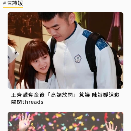
#陳詩媛
王齊麟奪金後「高調放閃」惹議 陳詩媛道歉
關閉threads