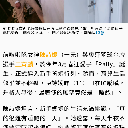
前啦啦隊女神陳詩媛近日在IG吐露產後育兒辛酸，坦言為了照顧孩子
氣色變得「蠟黃又暗沉」。 圖／經紀人提供、翻攝自
IG@
前啦啦隊女神
陳詩媛
（十元）與奧運羽球金牌
選手
王齊麟
，於今年3月喜迎愛子「Rally」誕
生，正式邁入新手爸媽行列。然而，育兒生活
似乎並不輕鬆，陳詩媛昨（11）日在IG感嘆，
升格人母後，最奢侈的願望竟然是「睡飽」。
陳詩媛坦言，新手媽媽的生活充滿挑戰，「真
的很難有睡飽的一天」。她透露，每天半夜不
僅要定時起來擠奶，還要隨時應付寶寶的各種