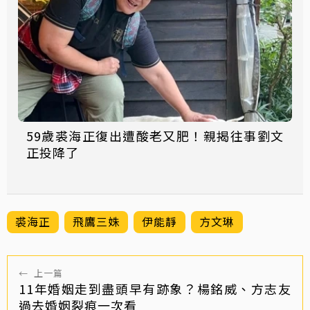
59歲裘海正復出遭酸老又肥！親揭往事劉文
正投降了
裘海正
飛鷹三姝
伊能靜
方文琳
←
上一篇
11年婚姻走到盡頭早有跡象？楊銘威、方志友
過去婚姻裂痕一次看