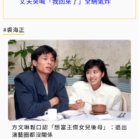
丈夫突喊「我回來了」全網氣炸
#裘海正
方文琳鬆口認「想當王傑女兒後母」：退出
演藝圈都沒關係