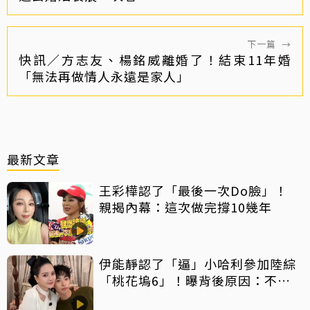
下一篇
→
快訊／方志友、楊銘威離婚了！結束11年婚
「無法再做情人永遠是家人」
最新文章
王彩樺認了「最後一次Do臉」！
親揭內幕：這次做完撐10幾年
伊能靜認了「逼」小哈利參加陸綜
「桃花塢6」！曝背後原因：不希
望孩子過得太容易