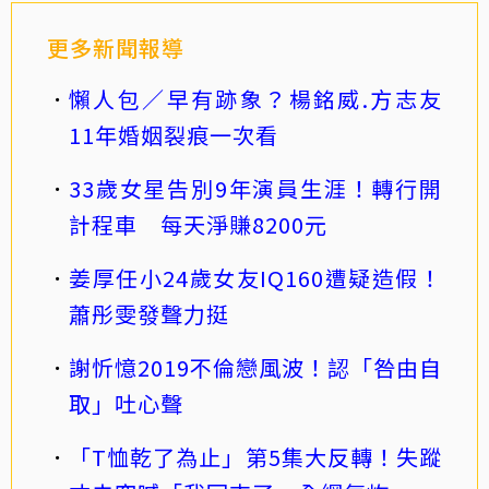
更多新聞報導
懶人包／早有跡象？楊銘威.方志友
11年婚姻裂痕一次看
33歲女星告別9年演員生涯！轉行開
計程車 每天淨賺8200元
姜厚任小24歲女友IQ160遭疑造假！
蕭彤雯發聲力挺
謝忻憶2019不倫戀風波！認「咎由自
取」吐心聲
「T恤乾了為止」第5集大反轉！失蹤