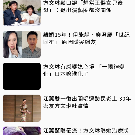
方文琳鬆口認「想當王傑女兒後
母」：退出演藝圈都沒關係
離婚15年！伊能靜、庾澄慶「世紀
同框」 原因暖哭網友
方文琳有感婆媳心境 「一眼神變
化」日本媳進化了
江蕙雙十復出開唱遭酸民炎上 30年
密友方文琳吐實情
江蕙驚曝罹癌！方文琳曝她治療狀