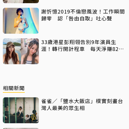
謝忻憶2019不倫戀風波！工作瞬間
歸零 認「咎由自取」吐心聲
33歲港星彭翔翎告別9年演員生
涯！轉行開計程車 每天淨賺8200
元「收入反而更穩定」
相關新聞
雀雀／「鹽水大飯店」樸實刻畫台
灣人最美的眾生相