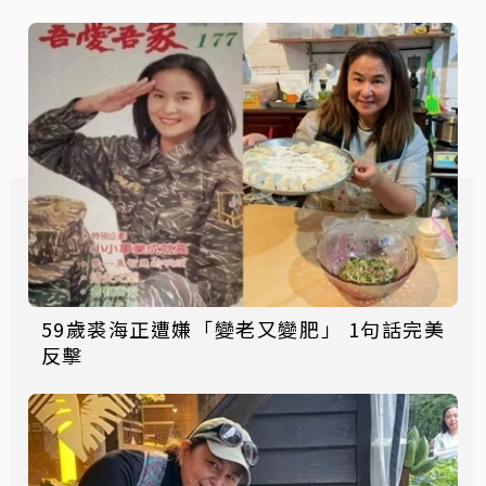
59歲裘海正遭嫌「變老又變肥」 1句話完美
反擊