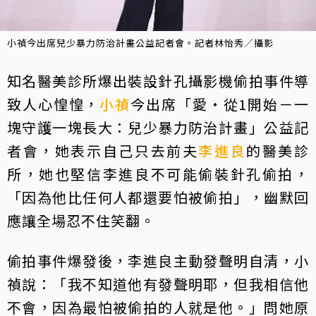
小禎今出席兒少暴力防治計畫公益記者會。記者林怡秀／攝影
知名醫美診所爆出裝設針孔攝影機偷拍事件導
致人心惶惶，
小禎
今出席「愛‧從1開始－一
塊守護一塊長大：兒少暴力防治計畫」公益記
者會，她表示自己只去前夫
李進良
的醫美診
所，她也堅信李進良不可能偷裝針孔偷拍，
「因為他比任何人都還要怕被偷拍」，幽默回
應讓全場忍不住笑翻。
偷拍事件爆發後，李進良主動發聲明自清，小
禎說：「我不知道他有發聲明耶，但我相信他
不會，因為最怕被偷拍的人就是他。」問她原