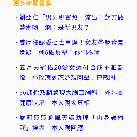
更多新聞報導
劉亞仁「男男親密照」流出！對方做
勢索吻 網：是新男友？
姜厚任認愛七世重逢！女友學歷背景
遭疑 列6點反擊：你們不懂
五月天冠佑20愛女遭AI合成不雅影
像 小玫瑰劉芯妤親回擊：已截圖
66歲徐乃麟驚現大腸直腸科！外界憂
健康狀況 本人親揭真相
愛莉莎莎颱風天讓助理「肉身護植
栽」挨轟 本人親回應