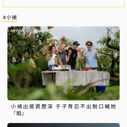
#小禎
小禎出道資歷深 于子育忍不出脫口喊她
「姐」