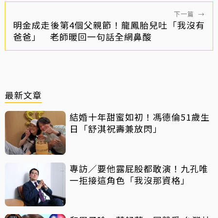
下一篇
→
明金成走後第4個父親節！龍鳳胎兒吐「我沒有
爸爸」 老師暖回一句話全網鼻酸
最新文章
結婚十年甜蜜如初！馮德倫51歲生
日「舒淇祝壽兼放閃」
專訪／要他露屁股都敢演！九孔唯
一拒接這角色「我沒那資格」