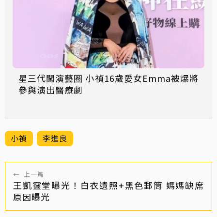
星三代闖演藝圈 小禎16歲愛女Emma被爆將
參與演出醫療劇
小禎
李進良
←
上一篇
王凱靈堂曝光！白衣遺照+黑色郵筒 媽媽缺席
原因曝光