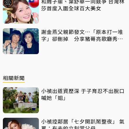
和周子瑜、葉舒華一同競爭 台灣林
莎首度入圍全球百大美女
謝金燕父親節發文…「原本打一堆
字」卻刪掉 分享豬哥亮歌廳秀歌
曲懷念
相關新聞
小禎出道資歷深 于子育忍不出脫口
喊她「姐」
小禎控鄰居「七夕開趴鬧整夜」 氣
罵：有去的立刻當父母