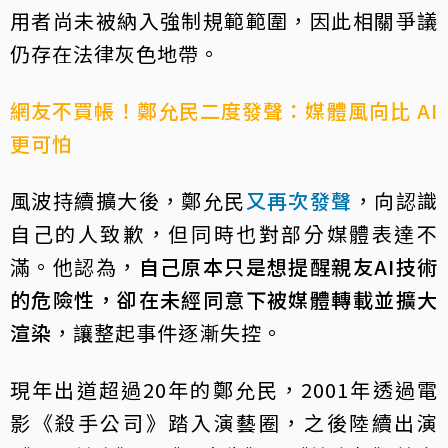
用者尚未被納入強制規範範圍，因此相關爭議
仍存在法律灰色地帶。
網友不買帳！鄭允民二度發聲：媒體風向比 AI
更可怕
風波持續擴大後，鄭允民
又再次發聲
，向認識
自己的人致歉，但同時也對部分媒體表達不
滿。他認為，
自己原本只是想提醒親友AI技術
的危險性，卻在未經同意下被媒體轉載並擴大
渲染
，讓整起事件逐漸失控。
現年出道超過20年的鄭允民，2001年透過電
影《殺手公司》踏入演藝圈，之後陸續出演