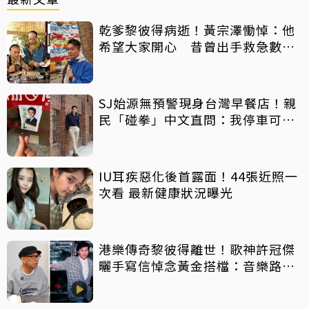
乾爹黎彼得病逝！黃宗澤慟悼：他
希望大家開心 昔曾出手救急數十
萬手術費
SJ始源無預警現身台灣早餐店！親
民「碰拳」中文直問：我停車可以
嗎？
IU耳疾惡化後首露面！44張近照一
次看 最新健康狀況曝光
港樂傳奇黎彼得離世！歌神許冠傑
曬手寫信悼念黃金搭檔：音樂路上
感恩有您