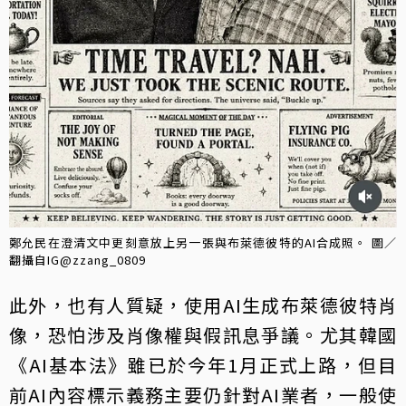
鄭允民在澄清文中更刻意放上另一張與布萊德彼特的AI合成照。 圖／
翻攝自IG@zzang_0809
此外，也有人質疑，使用AI生成布萊德彼特肖
像，恐怕涉及肖像權與假訊息爭議。尤其韓國
《AI基本法》雖已於今年1月正式上路，但目
前AI內容標示義務主要仍針對AI業者，一般使