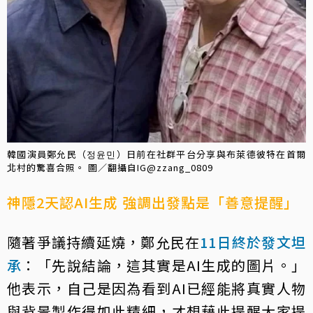
韓國演員鄭允民（정윤민）日前在社群平台分享與布萊德彼特在首爾
北村的驚喜合照。 圖／翻攝自IG@zzang_0809
神隱2天認AI生成 強調出發點是「善意提醒」
隨著爭議持續延燒，鄭允民在
11日終於發文坦
承
：「先說結論，這其實是AI生成的圖片。」
他表示，自己是因為看到AI已經能將真實人物
與背景製作得如此精細，才想藉此提醒大家提