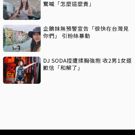
驚喊「怎麼這麼貴」
企鵝妹無預警宣告「很快在台灣見
你們」 引粉絲暴動
DJ SODA控遭揉胸強抱 收2男1女道
歉信「和解了」