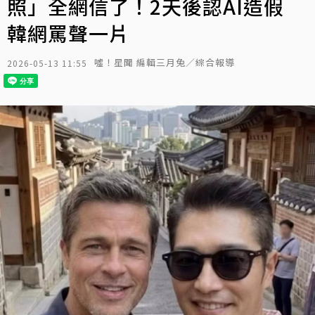
照」全網信了！2天後認AI造假
韓網罵聲一片
噓！星聞 編輯三月兔／綜合報導
2026-05-13 11:55