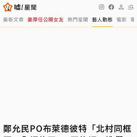
最新文章
姜厚任公開女友
熱門星聞
藝人動態
電影
電
鄭允民PO布萊德彼特「北村同框