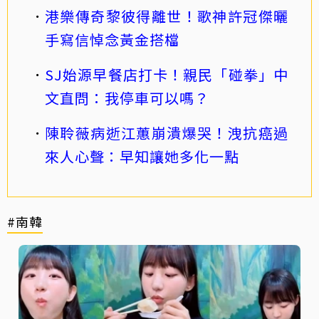
港樂傳奇黎彼得離世！歌神許冠傑曬
手寫信悼念黃金搭檔
SJ始源早餐店打卡！親民「碰拳」中
文直問：我停車可以嗎？
陳聆薇病逝江蕙崩潰爆哭！洩抗癌過
來人心聲：早知讓她多化一點
#南韓