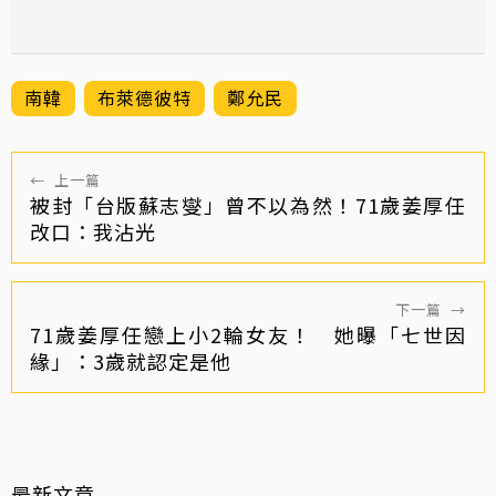
南韓
布萊德彼特
鄭允民
←
上一篇
被封「台版蘇志燮」曾不以為然！71歲姜厚任
改口：我沾光
下一篇
→
71歲姜厚任戀上小2輪女友！ 她曝「七世因
緣」：3歲就認定是他
最新文章