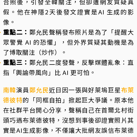
合照後，引發全韓關注，但卻遭網友質疑真
假。他在神隱2天後發文證實是AI 生成的影
像。
重點二：
鄭允民聲稱發布照片是為了「提醒大
眾警覺 AI 的恐懼」，但外界質疑其動機是為
了博取關注（炒作）。
重點三：
鄭允民二度發聲，反擊媒體亂象：直
指「輿論帶風向」比 AI 更可怕。
南韓
演員
鄭允民
近日因一張與好萊塢巨星
布萊
德彼特
的「同框自拍」掀起巨大爭議。原本他
在社群平台開心分享，聲稱自己在首爾北村街
頭巧遇布萊德彼特，沒想到事後卻證實照片其
實是AI生成影像，不僅讓大批網友誤信布萊德