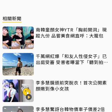
相關新聞
南韓童顏女神YTR「胸前開洞」現
蹤九份 品嘗美食網直呼：大籠包
千萬網紅爆「和友人性侵女子」已
出庭受審 受害者曝當下「聽到拍片
聲」
李多慧鏡頭前突脫衣！首次公開素
顏嫩到像小女孩
李多慧驚訝台韓物價車子價差2倍