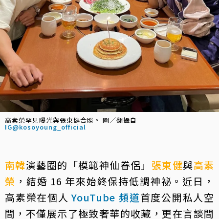
高素榮罕見曝光與張東健合照。 圖／翻攝自
IG@kosoyoung_official
南韓
演藝圈的「模範神仙眷侶」
張東健
與
高素
榮
，結婚 16 年來始終保持低調神祕。近日，
高素榮在個人
YouTube 頻道
首度公開私人空
間，不僅展示了極致奢華的收藏，更在言談間