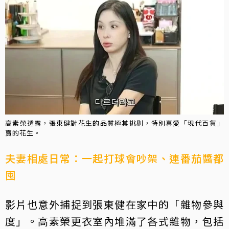
高素榮透露，張東健對花生的品質極其挑剔，特別喜愛「現代百貨」
賣的花生。
夫妻相處日常：一起打球會吵架、連番茄醬都
囤
影片也意外捕捉到張東健在家中的「雜物參與
度」。高素榮更衣室內堆滿了各式雜物，包括