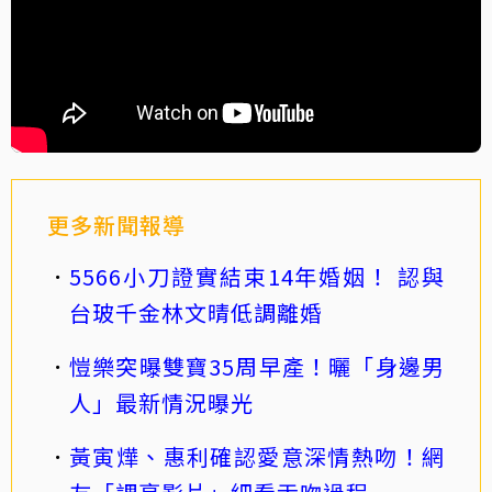
更多新聞報導
5566小刀證實結束14年婚姻！ 認與
台玻千金林文晴低調離婚
愷樂突曝雙寶35周早產！曬「身邊男
人」最新情況曝光
黃寅燁、惠利確認愛意深情熱吻！網