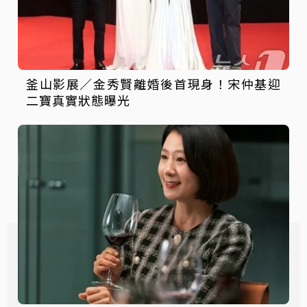
釜山影展／金秀賢離婚後首現身！宋仲基迎
二寶真實狀態曝光