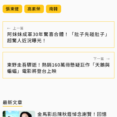
張東健
高素榮
南韓
←
上一篇
阿妹妹成軍30年驚喜合體！「肚子先碰肚子」
超驚人近況曝光！
下一篇
→
東野圭吾驟逝！熱銷160萬冊懸疑巨作「天鵝與
蝙蝠」電影將登台上映
最新文章
金馬影后陳秋霞悼念謝賢！回憶