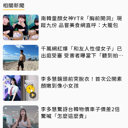
相關新聞
南韓童顏女神YTR「胸前開洞」現
蹤九份 品嘗美食網直呼：大籠包
千萬網紅爆「和友人性侵女子」已
出庭受審 受害者曝當下「聽到拍片
聲」
李多慧鏡頭前突脫衣！首次公開素
顏嫩到像小女孩
李多慧驚訝台韓物價車子價差2倍
驚喊「怎麼這麼貴」