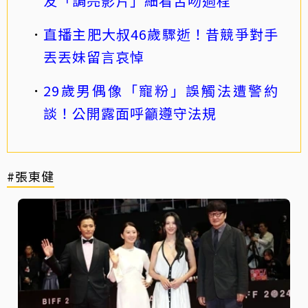
友「調亮影片」細看舌吻過程
直播主肥大叔46歲驟逝！昔競爭對手
丟丟妹留言哀悼
29歲男偶像「寵粉」誤觸法遭警約
談！公開露面呼籲遵守法規
#張東健