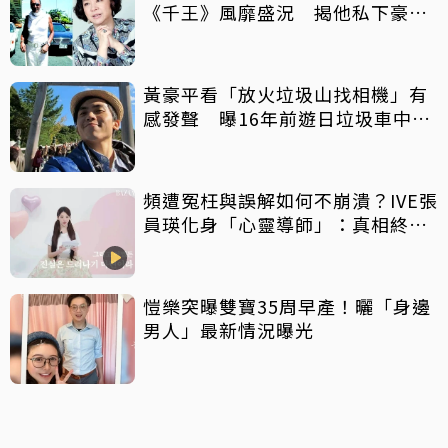
《千王》風靡盛況 揭他私下豪爽
給鉅額小費
黃豪平看「放火垃圾山找相機」有
感發聲 曝16年前遊日垃圾車中含
淚找御守
頻遭冤枉與誤解如何不崩潰？IVE張
員瑛化身「心靈導師」：真相終會
大白
愷樂突曝雙寶35周早產！曬「身邊
男人」最新情況曝光