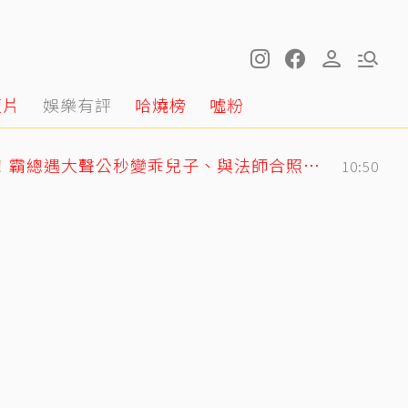
短片
娛樂有評
哈燒榜
噓粉
GD私下反差萌藏不住！霸總遇大聲公秒變乖兒子、與法師合照掀網暴動
10:50