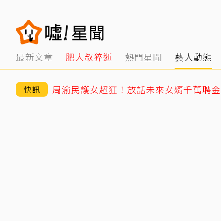
最新文章
肥大叔猝逝
熱門星聞
藝人動態
周渝民護女超狂！放話未來女婿千萬聘金
快訊