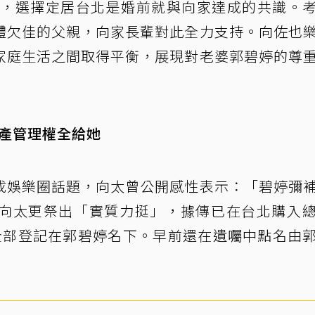
澄清，選擇定居台北是婚前就與向家達成的共識。
體欠佳的父親，向家長輩對此全力支持。向佐也
家庭生活之間取得平衡，展現對老婆郭碧婷的尊
遺產管理權全給她
成娛樂圈話題，向太曾公開感性表示：「碧婷彌
向太更祭出「實質力挺」，據傳已在台北購入
且全部登記在郭碧婷名下。早前還在遺囑中點名由