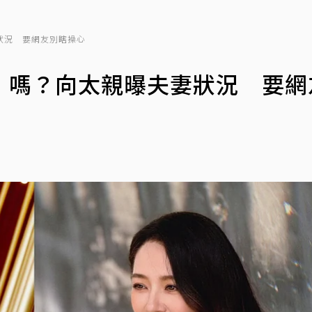
狀況 要網友別瞎操心
」嗎？向太親曝夫妻狀況 要網