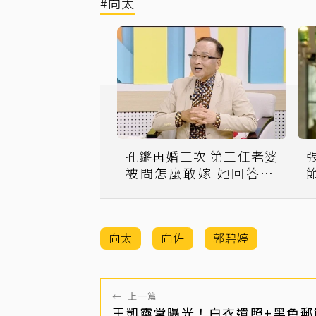
#向太
孔鏘再婚三次 第三任老婆
被問怎麼敢嫁 她回答EQ
超高
向太
向佐
郭碧婷
←
上一篇
王凱靈堂曝光！白衣遺照+黑色郵