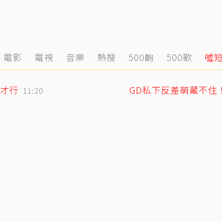
電影
電視
音樂
熱搜
500齣
500歌
噓
才行
11:20