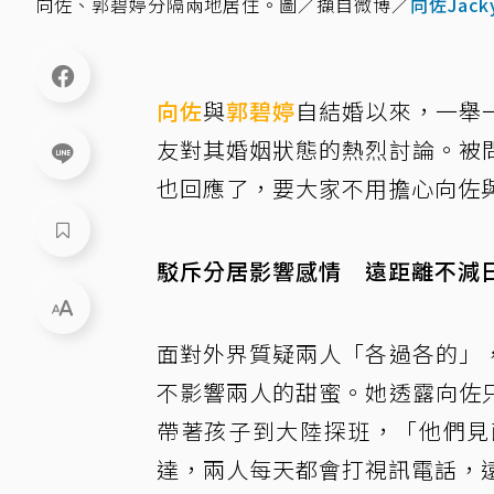
向佐、郭碧婷分隔兩地居住。圖／擷自微博／
向佐Jack
向佐
與
郭碧婷
自結婚以來，一舉
友對其婚姻狀態的熱烈討論。被
也回應了，要大家不用擔心向佐
駁斥分居影響感情 遠距離不減
面對外界質疑兩人「各過各的」
不影響兩人的甜蜜。她透露向佐
帶著孩子到大陸探班，「他們見
達，兩人每天都會打視訊電話，