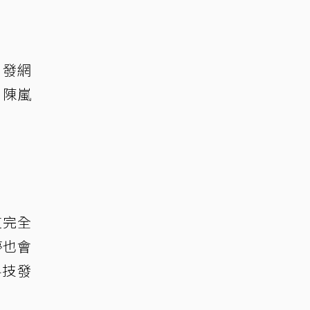
引發網
」陳嵐
這完全
婷也會
科技發