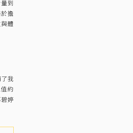
考量到
樂於擔
重與體
補了我
總值約
郭碧婷