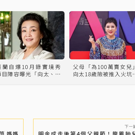
張蘭自爆10月錄實境秀
父母「為100萬賣女兒
節目陣容曝光「向太、劉
向太18歲險被推入火坑
曉慶」資深熟女加入
舞女
下一
筒 媽媽
明金成走後第4個父親節！龍鳳胎