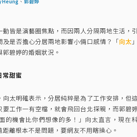
yHeung
、
郭碧婷
一動皆是演藝圈焦點，而因兩人分隔兩地生活，
問及是否擔心分居兩地影響小倆口感情？「
向太
與郭碧婷的婚姻狀況。
日常甜蜜
，向太明確表示，分居純粹是為了工作安排，但
只要工作一有空檔，就會飛回台北探親，而郭碧
面的機會比你們想像的多！」向太直言，現在
遠距離根本不是問題，要網友不用瞎操心。