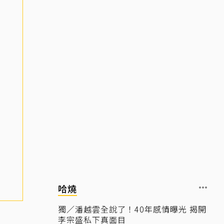
哈燒
獨／潘越雲全說了！40年感情曝光 揭開
李宗盛私下真面目