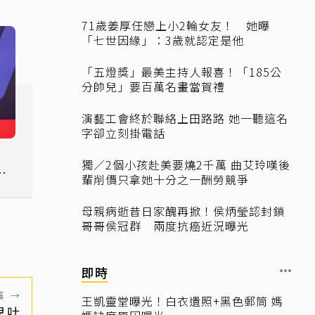
71歲姜厚任戀上小2輪女友！ 她曝
「七世因緣」：3歲就認定是他
「五燈獎」最美主持人報喜！「185公
分帥兒」要百萬名畫當賀禮
演藝工會終於聯絡上田路路 她一聽這名
字卻立刻掛電話
」
獨／2個小孩赴美要燒2千萬 曲艾玲嘆後
當
輩削價只拿她十分之一酬勞競爭
母親病逝昔日家醜再掀！侯炳瑩認封鎖
哥哥侯冠群 兩度抗癌近況曝光
即時
篇
→
王凱靈堂曝光！白衣遺照+黑色郵筒 媽
兒吐