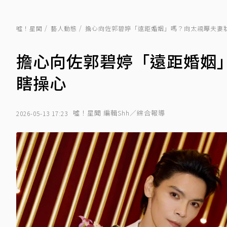
噓！星聞
藝人動態
擔心向佐郭碧婷「遠距婚姻」嗎？向太親曝夫妻
擔心向佐郭碧婷「遠距婚姻
瞎操心
噓！星聞 編輯Shh／綜合報導
2026-05-13 17:23