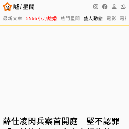
最新文章
5566小刀離婚
熱門星聞
藝人動態
電影
電
薛仕凌閃兵案首開庭 堅不認罪