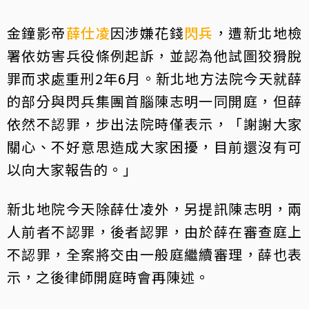
金鐘影帝
薛仕凌
因涉嫌花錢
閃兵
，遭新北地檢
署依妨害兵役條例起訴，並認為他試圖狡猾脫
罪而求處重刑2年6月。新北地方法院今天就薛
的部分與閃兵集團首腦陳志明一同開庭，但薛
依然不認罪，步出法院時僅表示，「謝謝大家
關心、不好意思造成大家困擾，目前還沒有可
以向大家報告的。」
新北地院今天除薛仕凌外，另提訊陳志明，兩
人前者不認罪，後者認罪，由於薛在審查庭上
不認罪，全案將交由一般庭繼續審理，薛也表
示，之後律師開庭時會再陳述。