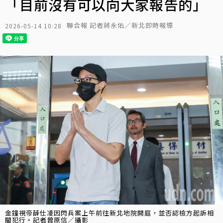
「目前沒有可以向大家報告的」
聯合報 記者蔣永佑／新北即時報導
2026-05-14 10:28
金鐘視帝薛仕凌因閃兵案上午前往新北地院開庭，並否認檢方起訴相
關犯行。記者曾原信／攝影