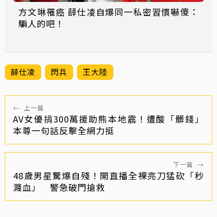
方文琳罹癌 薛仕凌自爆同一私密習慣嚇傻：
騙人的吧！
薛仕凌
閃兵
王大陸
←
上一篇
AV女優捐300萬援助熊本地震！遭酸「髒錢」
本尊一句話反擊全網力挺
下一篇
→
48歲男星驚爆自殘！開直播全裸亮刀猛砍「秒
濺血」 警急破門搶救