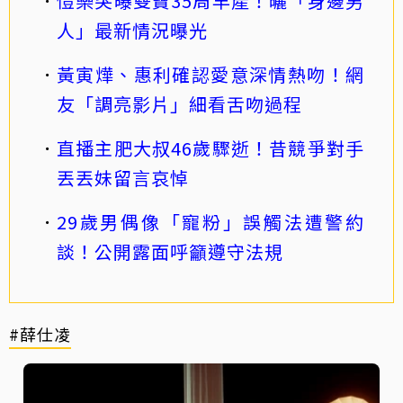
愷樂突曝雙寶35周早產！曬「身邊男
人」最新情況曝光
黃寅燁、惠利確認愛意深情熱吻！網
友「調亮影片」細看舌吻過程
直播主肥大叔46歲驟逝！昔競爭對手
丟丟妹留言哀悼
29歲男偶像「寵粉」誤觸法遭警約
談！公開露面呼籲遵守法規
#薛仕凌