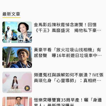
最新文章
金馬影后陳秋霞悼念謝賢！回憶
《千王》風靡盛況 揭他私下豪爽
給鉅額小費
黃豪平看「放火垃圾山找相機」有
感發聲 曝16年前遊日垃圾車中含
淚找御守
頻遭冤枉與誤解如何不崩潰？IVE張
員瑛化身「心靈導師」：真相終會
大白
愷樂突曝雙寶35周早產！曬「身邊
男人」最新情況曝光