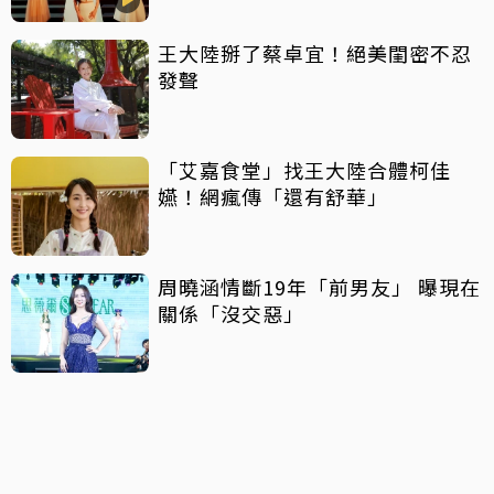
王大陸掰了蔡卓宜！絕美閨密不忍
發聲
「艾嘉食堂」找王大陸合體柯佳
嬿！網瘋傳「還有舒華」
周曉涵情斷19年「前男友」 曝現在
關係「沒交惡」