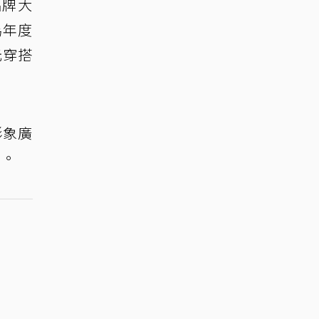
品牌大
為年度
元穿搭
形象廣
動。