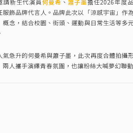
布邀請新生代演員
何曼希
、
蕭子墨
擔任2026年度
任服飾品牌代言人。品牌此次以「涼感宇宙」作
」概念，結合校園、街頭、運動與日常生活等多
。
人氣急升的何曼希與蕭子墨，此次再度合體拍攝
，兩人攜手演繹青春氛圍，也讓粉絲大喊夢幻聯