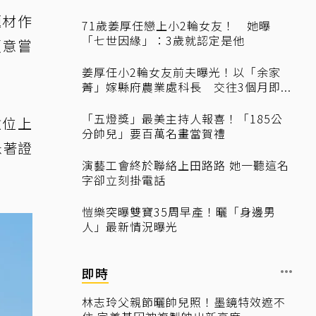
題材作
71歲姜厚任戀上小2輪女友！ 她曝
「七世因緣」：3歲就認定是他
願意嘗
姜厚任小2輪女友前夫曝光！以「余家
菁」嫁縣府農業處科長 交往3個月即...
「五燈獎」最美主持人報喜！「185公
數位上
分帥兒」要百萬名畫當賀禮
急著證
演藝工會終於聯絡上田路路 她一聽這名
字卻立刻掛電話
愷樂突曝雙寶35周早產！曬「身邊男
人」最新情況曝光
即時
林志玲父親節曬帥兒照！墨鏡特效遮不