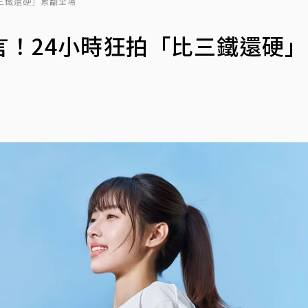
三鐵還硬」累翻全場
言！24小時狂拍「比三鐵還硬