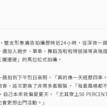
，整支形象廣告拍攝歷時近24小時，從深夜一
，還加入跑步、單車、舞蹈及啦啦隊拋接等高強
三鐵還硬」的馬拉松式拍攝。
一路拍到下午烈日高照，「真的像一天經歷四季
飲食，這次更換了非常多套服裝，「每套風格都
己本來就偏愛夏天，「尤其穿上50 PERCEN
也會更想出門活動。」