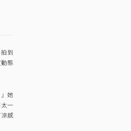
路拍到
度動態
。」她
不太一
T涼感