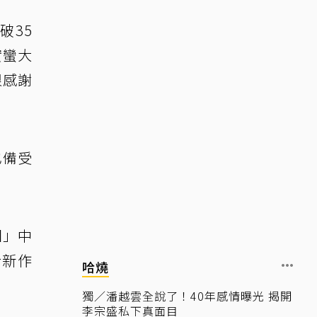
破35
實蠻大
很感謝
也備受
團」中
於新作
哈燒
獨／潘越雲全說了！40年感情曝光 揭開
李宗盛私下真面目