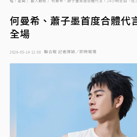
噓！星聞
藝人動態
何曼希、蕭子墨首度合體代言！24小時狂拍「比
何曼希、蕭子墨首度合體代
全場
聯合報 記者陳穎／即時報導
2026-05-14 12:00