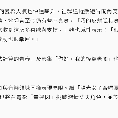
何曼希人氣也快速攀升，社群追蹤數短時間內突
情，她坦言至今仍有些不真實，「我的反射弧其
來收到這麼多喜歡與支持。」她也感性表示：「
感動也很幸運。」
法計算的青春」及影集「你好，我的怪盜老闆」
劇與音樂領域同樣表現亮眼。繼「陽光女子合唱
也將在電影「幸運閣」挑戰深情丈夫角色，並