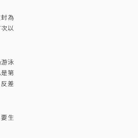
友封為
首次以
過游泳
已是第
「反差
不要生