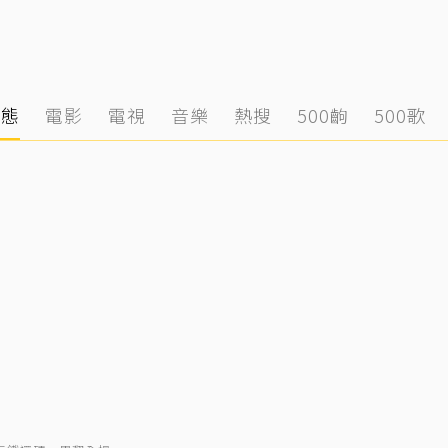
動態
電影
電視
音樂
熱搜
500齣
500歌