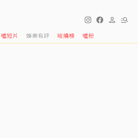
噓短片
娛樂有評
哈燒榜
噓粉