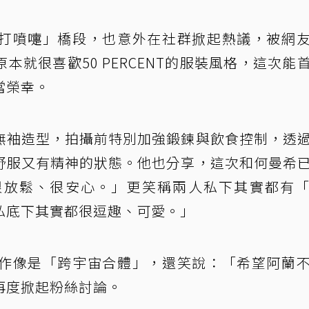
打噴嚏」橋段，也意外在社群掀起熱議，被網
就很喜歡50 PERCENT的服裝風格，這次能
當榮幸。
無袖造型，拍攝前特別加強鍛鍊與飲食控制，透
舒服又有精神的狀態。他也分享，這次和何曼希
很放鬆、很安心。」更笑稱兩人私下其實都有
私底下其實都很逗趣、可愛。」
作像是「跨宇宙合體」，還笑說：「希望阿蘭
再度掀起粉絲討論。