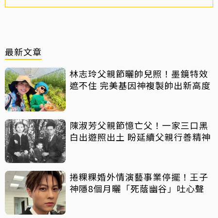
最新文章
林志玲父親節曬帥兒照！墨鏡特效
遮不住 完美基因神複製帥出新高度
陳淑芳父親節憶亡父！一家三口黑
白出遊照出土 盼延續父親行善精神
捲粿粿婚外情演藝事業停擺！王子
神隱8個月曬「死蔭幽谷」吐心聲