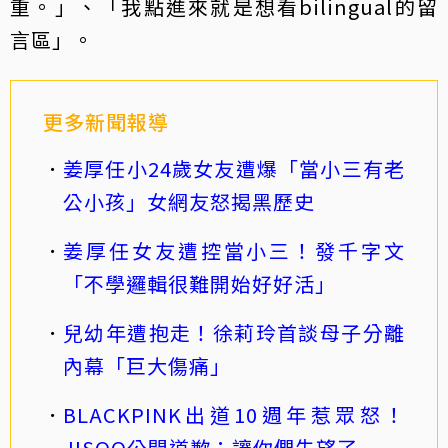
重。」、「我點進來就是想看bilingual的留
言區」。
更多新聞報導
姜厚任小24歲女友遭爆「當小三有老
公小孩」女網友怒揭黑歷史
姜厚任女友遭控當小三！發千字文
「不學邏輯很難開始好好活」
兒幼年遭抱走！徐莉玲首談母子分離
內幕「巨大傷痛」
BLACKPINK出道10週年惹眾怒！
JISOO公開道歉：讓你們失望了