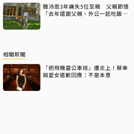
簡沛恩3年痛失5位至親 父親節憶
「去年還跟父親、外公一起吃飯聊
天」
相關新聞
「把飛機當公車搭」遭炎上！蔡幸
娟愛女道歉回應：不是本意