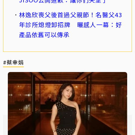
林逸欣喪父後首過父親節！名醫父43
年診所熄燈卸招牌 曬感人一幕：好
產品依舊可以傳承
#蔡幸娟