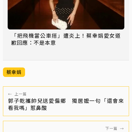
「把飛機當公車搭」遭炎上！蔡幸娟愛女道
歉回應：不是本意
蔡幸娟
←
上一篇
郭子乾攜帥兒送愛偏鄉 獨居嬤一句「還會來
看我嗎」惹鼻酸
下一篇
→