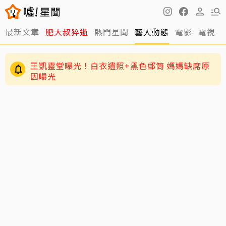
最新文章
肥大叔猝逝
熱門星聞
藝人動態
電影
電視
王凱靈堂曝光！白衣遺照+黑色郵筒 媽媽缺席原
因曝光
周渝民護女超狂！放話未來女婿千萬聘金才行