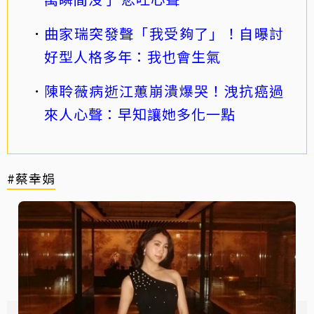
曲家瑞突發聲「我受夠了」！自曝討
好型人格多年：我也會生氣
陳聆薇病逝江蕙崩潰爆哭！洩抗癌過
來人心聲：早知讓她多化一點
#蔡幸娟