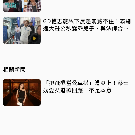
呼：比我爸還過分
GD權志龍私下反差萌藏不住！霸總
遇大聲公秒變乖兒子、與法師合照
掀網暴動
相關新聞
「把飛機當公車搭」遭炎上！蔡幸
娟愛女道歉回應：不是本意