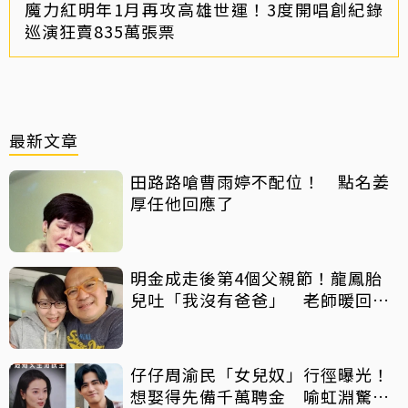
魔力紅明年1月再攻高雄世運！3度開唱創紀錄
巡演狂賣835萬張票
最新文章
田路路嗆曹雨婷不配位！ 點名姜
厚任他回應了
明金成走後第4個父親節！龍鳳胎
兒吐「我沒有爸爸」 老師暖回一
句話全網鼻酸
仔仔周渝民「女兒奴」行徑曝光！
想娶得先備千萬聘金 喻虹淵驚