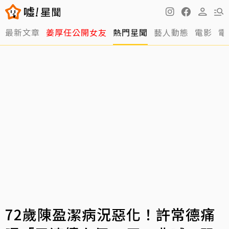
最新文章
姜厚任公開女友
熱門星聞
藝人動態
電影
電
72歲陳盈潔病況惡化！許常德痛