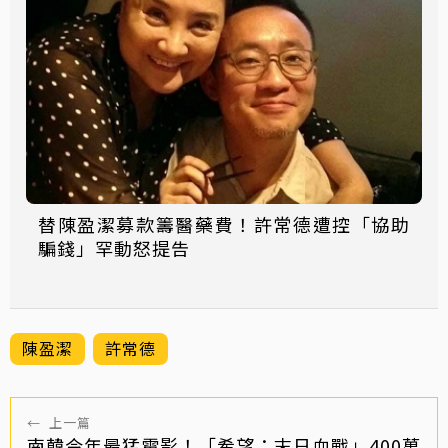
替陳盈潔募款籌醫藥費！許常德遭控「協助
騙錢」罕動怒提告
陳盈潔
許常德
←
上一篇
南韓今年最猛電影！「希望：末日血戰」400萬