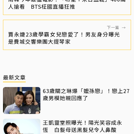
人搶看 BTS柾國直播狂推
下一篇
→
賈永婕23歲學霸女兒戀愛了！男友身分曝光
是費城交響樂團大提琴家
最新文章
63歲關之琳爆「嬤孫戀」！戀上27
歲男模她親回應了
王凱靈堂照曝光！陽光笑容成永
恆 白髮母送黑髮兒令人鼻酸