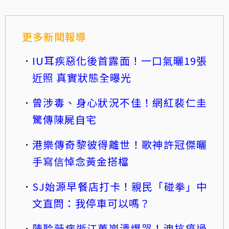
更多新聞報導
IU耳疾惡化後首露面！一口氣曬19張
近照 真實狀態全曝光
曾涉毒、身心狀況不佳！網紅裴仁圭
驚傳陳屍自宅
港樂傳奇黎彼得離世！歌神許冠傑曬
手寫信悼念黃金搭檔
SJ始源早餐店打卡！親民「碰拳」中
文直問：我停車可以嗎？
陳聆薇病逝江蕙崩潰爆哭！洩抗癌過