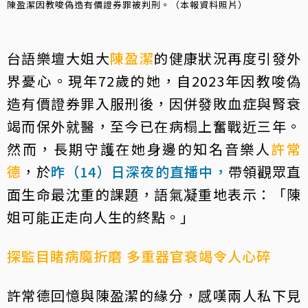
陳盈潔因教唆偽造有價證券罪被判刑。（本報資料照片）
台語樂壇大姐大
陳盈潔
的健康狀況再度引發外
界憂心。現年72歲的她，自2023年因教唆偽
造有價證券罪入服刑後，因併發敗血症與腎衰
竭而保外就醫，至今已在病榻上奮戰近三年。
然而，長期守護在她身邊的知名音樂人
許常
德
，於
昨（14）日深夜的直播中，
帶領觀眾直
面生命最沈重的課題，語氣凝重地表示：「陳
姐可能正走向人生的終點。」
探監目睹病魔折磨 多重器官衰竭令人心碎
許常德回憶與陳盈潔的緣分，感嘆兩人私下見