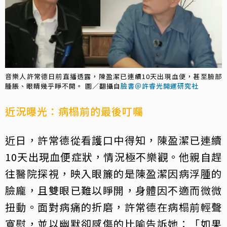
音樂人許常德日前直播透露，陳盈潔已連續10天出現血便，甚至臉部
腫脹、眼睛幾乎睜不開。 圖／翻攝自
臉書＠許睿光開運研究社
近況曝光：病榻前的最後叮囑
近日，許常德從看護口中得知，陳盈潔已連續
10天出現血便症狀，情況極不樂觀。他親自趕
往醫院探視，映入眼簾的是陳盈潔因病浮腫的
臉龐，且雙眼已難以睜開，身體因不適而微微
扭動。面對病痛的折磨，許常德在病榻前輕聲
寬慰，並以幽默卻感傷的比喻告訴她：「如果