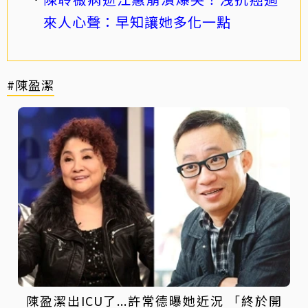
來人心聲：早知讓她多化一點
#陳盈潔
陳盈潔出ICU了...許常德曝她近況 「終於開