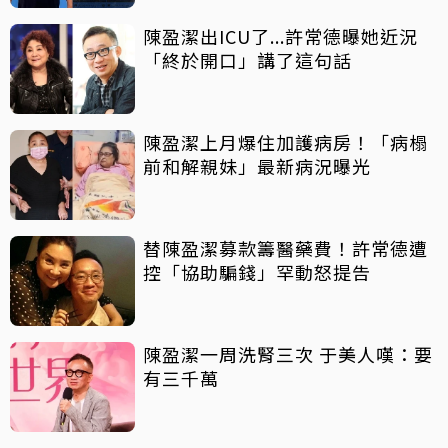
陳盈潔出ICU了...許常德曝她近況
「終於開口」講了這句話
陳盈潔上月爆住加護病房！「病榻
前和解親妹」最新病況曝光
替陳盈潔募款籌醫藥費！許常德遭
控「協助騙錢」罕動怒提告
陳盈潔一周洗腎三次 于美人嘆：要
有三千萬