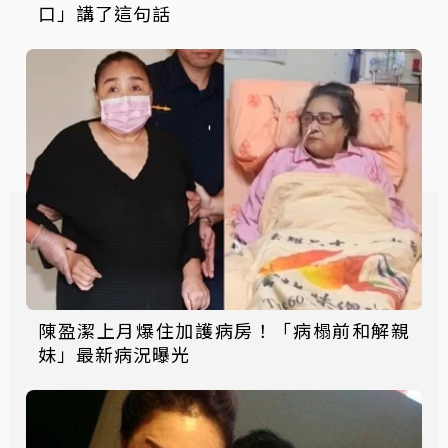
口」講了這句話
陳盈潔上月爆住加護病房！「病榻前和解親
妹」最新病況曝光