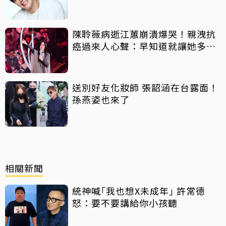
陳聆薇病逝江蕙崩潰爆哭！親洩抗
癌過來人心聲：早知道就讓她多化
一點
送別好友化妝師 張韶涵在台露面！
孫燕姿也來了
相關新聞
統神喊｢我也想X未成年｣ 許常德
怒：要不要講給你小孩聽