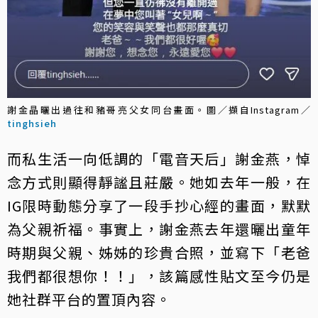
謝金晶曬出過往和豬哥亮父女同台畫面。圖／擷自Instagram／
tinghsieh
而私生活一向低調的「電音天后」謝金燕，悼
念方式則顯得靜謐且莊嚴。她如去年一般，在
IG限時動態分享了一段手抄心經的畫面，默默
為父親祈福。事實上，謝金燕去年還曬出童年
時期與父親、姊姊的珍貴合照，並寫下「老爸
我們都很想你！！」，該篇感性貼文至今仍是
她社群平台的置頂內容。