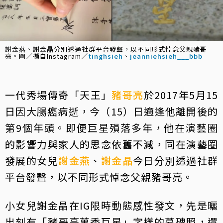
謝金燕、謝金晶分別透過社群平台發聲，以不同形式悼念父親豬哥
亮。圖／擷自Instagram／
tinghsieh
、
jeanniehsieh___bbb
一代秀場傳奇「天王」
豬哥亮
於2017年5月15
日因大腸癌病逝，今（15）日適逢他離開後的
第9個年頭。即便巨星殞落多年，他在演藝圈
的影響力與家人的思念依舊不減，同在演藝圈
發展的女兒
謝金燕
、
謝金晶
今日分別透過社群
平台發聲，以不同形式悼念父親豬哥亮。
小女兒謝金晶在IG限時動態感性發文，先是曬
出刻有「豬哥亮萬秀巨星」字樣的墓碑照，還