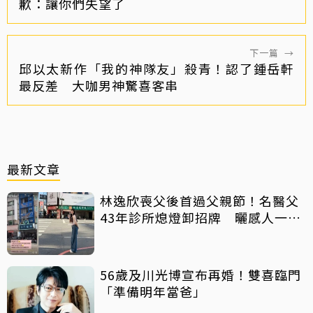
歉：讓你們失望了
下一篇
→
邱以太新作「我的神隊友」殺青！認了鍾岳軒
最反差 大咖男神驚喜客串
最新文章
林逸欣喪父後首過父親節！名醫父
43年診所熄燈卸招牌 曬感人一
幕：好產品依舊可以傳承
56歲及川光博宣布再婚！雙喜臨門
「準備明年當爸」