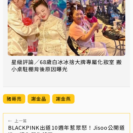
星級評論／68歲白冰冰捨大牌專屬化妝室 搬
小桌駐棚背後原因曝光
豬哥亮
謝金晶
謝金燕
←
上一篇
BLACKPINK出道10週年惹眾怒！Jisoo公開道