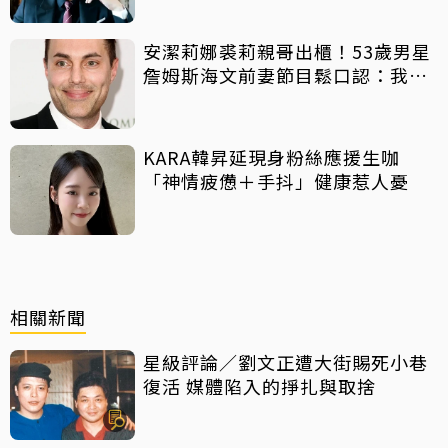
安潔莉娜裘莉親哥出櫃！53歲男星
詹姆斯海文前妻節目鬆口認：我是
同志
KARA韓昇延現身粉絲應援生咖
「神情疲憊＋手抖」健康惹人憂
相關新聞
星級評論／劉文正遭大街賜死小巷
復活 媒體陷入的掙扎與取捨