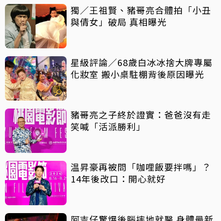
獨／王祖賢、豬哥亮合體拍「小丑
與倩女」破局 真相曝光
星級評論／68歲白冰冰捨大牌專屬
化妝室 搬小桌駐棚背後原因曝光
豬哥亮之子終於證實：爸爸沒有走
笑喊「活派勝利」
温昇豪再被問「咖哩飯要拌嗎」？
14年後改口：開心就好
阿吉仔驚爆後腦摔地就醫 身體最新