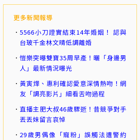
更多新聞報導
5566小刀證實結束14年婚姻！ 認與
台玻千金林文晴低調離婚
愷樂突曝雙寶35周早產！曬「身邊男
人」最新情況曝光
黃寅燁、惠利確認愛意深情熱吻！網
友「調亮影片」細看舌吻過程
直播主肥大叔46歲驟逝！昔競爭對手
丟丟妹留言哀悼
29歲男偶像「寵粉」誤觸法遭警約