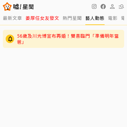
最新文章
姜厚任女友發文
熱門星聞
藝人動態
電影
電
56歲及川光博宣布再婚！雙喜臨門「準備明年當
爸」