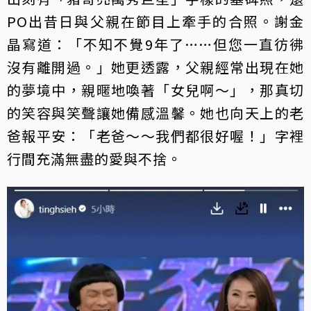
PO出昔日與父親在節目上牽手的合照。謝金
晶寫道：「不知不覺9年了……但您一直彷彿
沒有離開過。」她更透露，父親經常出現在她
的夢境中，親暱地喚著「女兒啊～」，那真切
的笑容與笑聲讓她備感溫馨。她也向天上的老
爸報平安：「老爸～～我們都很好喔！」字裡
行間充滿無盡的愛與不捨。