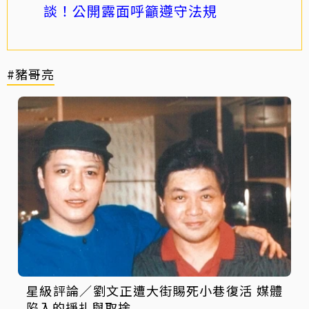
談！公開露面呼籲遵守法規
#豬哥亮
星級評論／劉文正遭大街賜死小巷復活 媒體
陷入的掙扎與取捨