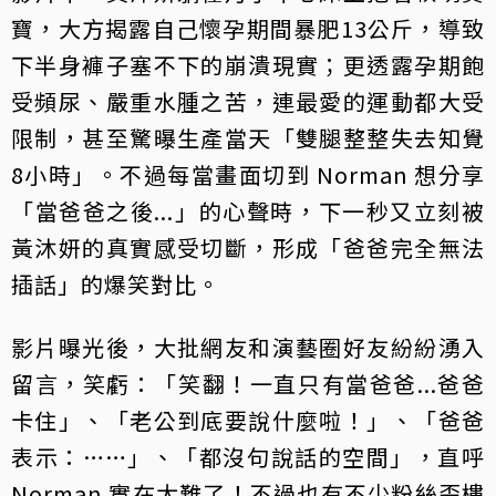
寶，大方揭露自己懷孕期間暴肥13公斤，導致
下半身褲子塞不下的崩潰現實；更透露孕期飽
受頻尿、嚴重水腫之苦，連最愛的運動都大受
限制，甚至驚曝生產當天「雙腿整整失去知覺
8小時」。不過每當畫面切到 Norman 想分享
「當爸爸之後...」的心聲時，下一秒又立刻被
黃沐妍的真實感受切斷，形成「爸爸完全無法
插話」的爆笑對比。
影片曝光後，大批網友和演藝圈好友紛紛湧入
留言，笑虧：「笑翻！一直只有當爸爸...爸爸
卡住」、「老公到底要說什麼啦！」、「爸爸
表示：……」、「都沒句說話的空間」，直呼
Norman 實在太難了！不過也有不少粉絲歪樓