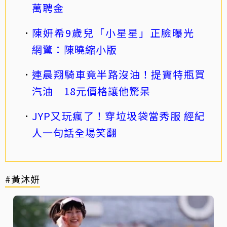
萬聘金
陳妍希9歲兒「小星星」正臉曝光
網驚：陳曉縮小版
連晨翔騎車竟半路沒油！提寶特瓶買
汽油 18元價格讓他驚呆
JYP又玩瘋了！穿垃圾袋當秀服 經紀
人一句話全場笑翻
#黃沐妍