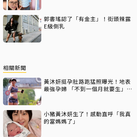
郭書瑤認了「有金主」！街頭辣露
E級側乳
相關新聞
黃沐妍挺孕肚路跑猛照曝光！地表
最強孕婦 「不到一個月就要生」曝
心境變化
小豬黃沐妍生了！感動直呼「我真
的當媽媽了」