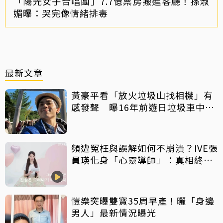
「陽光女子合唱團」7.7億票房搬進客廳！孫淑
媚曝：哭完像情緒排毒
最新文章
黃豪平看「放火垃圾山找相機」有
感發聲 曝16年前遊日垃圾車中含
淚找御守
頻遭冤枉與誤解如何不崩潰？IVE張
員瑛化身「心靈導師」：真相終會
大白
愷樂突曝雙寶35周早產！曬「身邊
男人」最新情況曝光