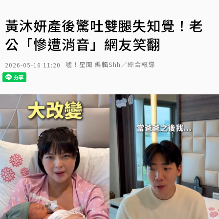
黃沐妍產後驚吐雙腿失知覺！老
公「慘遭消音」網友笑翻
噓！星聞 編輯Shh／綜合報導
2026-05-16 11:20