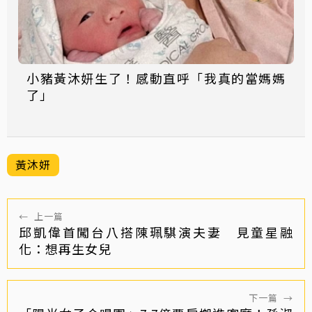
小豬黃沐妍生了！感動直呼「我真的當媽媽
了」
黃沐妍
←
上一篇
邱凱偉首闖台八搭陳珮騏演夫妻 見童星融
化：想再生女兒
下一篇
→