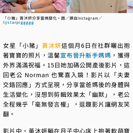
「小豬」黃沐妍分享當媽變化。圖／擷自Instagram／
tystarpiggggg
女星「小豬」
黃沐妍
這個月6日在社群曬出抱
著寶寶的照片，溫馨
宣布晉升新手媽媽
，獲得
外界滿滿祝福。15日她加碼公開產後影片，這
回老公 Norman 也驚喜入鏡！影片以「夫妻
交錯回應」方式呈現，分享當爸媽後的身體與
生活變化，沒想到剪輯效果太「幽默」，老公
全程幾乎「毫無發言權」，逗趣影片讓網友笑
翻。
影片中，黃沐妍躺在月子中心床上抱著軟萌寶