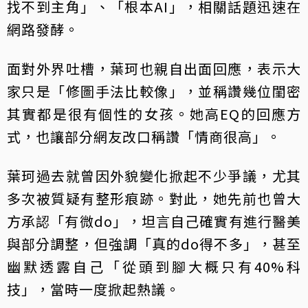
找不到主角」、「根本AI」，相關話題迅速在
網路發酵。
面對外界吐槽，葉珂也親自出面回應，表示大
家只是「修圖手法比較像」，並稱讚幾位閨密
其實都是很有個性的女孩。她高EQ的回應方
式，也讓部分網友改口稱讚「情商很高」。
葉珂過去就曾因外貌變化掀起不少爭議，尤其
多次被質疑有整形痕跡。對此，她先前也曾大
方承認「有微do」，坦言自己確實有進行醫美
與部分調整，但強調「真的do得不多」，甚至
幽默透露自己「從頭到腳大概只有40%科
技」，當時一度掀起熱議。