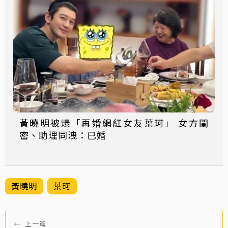
黃曉明被爆「再婚網紅女友葉珂」 女方閨
密、助理同洩：已婚
黃曉明
葉珂
←
上一篇