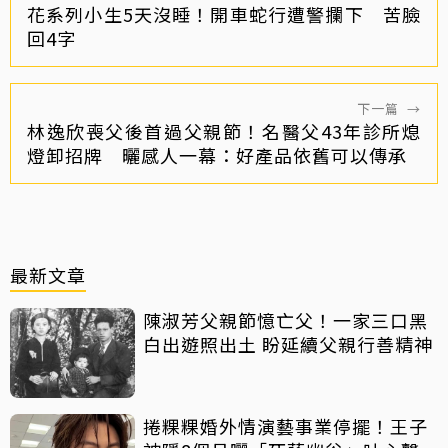
花系列小生5天沒睡！開車蛇行遭警攔下 苦臉
回4字
下一篇
→
林逸欣喪父後首過父親節！名醫父43年診所熄
燈卸招牌 曬感人一幕：好產品依舊可以傳承
最新文章
陳淑芳父親節憶亡父！一家三口黑
白出遊照出土 盼延續父親行善精神
捲粿粿婚外情演藝事業停擺！王子