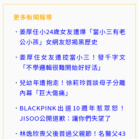
更多新聞報導
姜厚任小24歲女友遭爆「當小三有老
公小孩」女網友怒揭黑歷史
姜厚任女友遭控當小三！發千字文
「不學邏輯很難開始好好活」
兒幼年遭抱走！徐莉玲首談母子分離
內幕「巨大傷痛」
BLACKPINK出道10週年惹眾怒！
JISOO公開道歉：讓你們失望了
林逸欣喪父後首過父親節！名醫父43