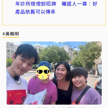
年診所熄燈卸招牌 曬感人一幕：好
產品依舊可以傳承
#黃曉明