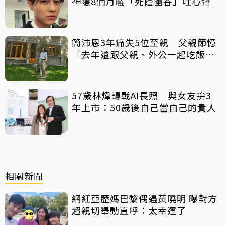
神隱8個月曬「死蔭幽谷」吐心聲
簡沛恩3年痛失5位至親 父親節憶
「去年還跟父親、外公一起吃飯聊
天」
57歲林煒轉戰AI長照 與女友拚3
年上市：50歲後自己當自己的貴人
相關新聞
網紅亞歷媽巴黎偶遇黃曉明 曝對方
超親切舉動直呼：太幸運了