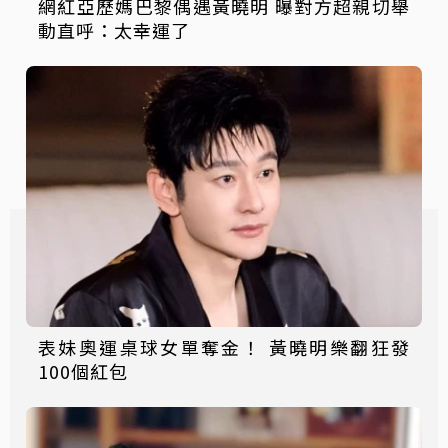
網紅亞歷媽巴黎偶遇黃曉明 曝對方超親切舉
動直呼：太幸運了
表妹奧運桌球女單奪金！ 黃曉明樂翻狂發
100個紅包