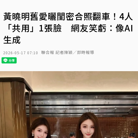
黃曉明舊愛曬閨密合照翻車！4人
「共用」1張臉 網友笑虧：像AI
生成
聯合報 記者陳穎／即時報導
2026-05-17 07:10