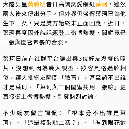
大陸男星
黃曉明
昔日高調認愛網紅
葉珂
，雖然
兩人後來傳出分手，但外界仍盛傳葉珂已為他
生下一女，只是雙方始終未正面回應。近日，
葉珂再度因外貌話題登上微博熱搜，關鍵竟是
一張與閨密聚餐的合照。
葉珂日前在社群平台曬出與3位好友聚餐的照
片，沒想到因為幾人髮型、妝容風格過於相
似，讓大批網友瞬間「臉盲」，甚至認不出誰
才是葉珂。「葉珂與三個閨蜜共用一張臉」更
直接衝上微博熱搜，引發熱烈討論。
不少網友留言調侃：「根本分不出誰是葉
珂」、「這是複製貼上嗎？」、「看到眼花還