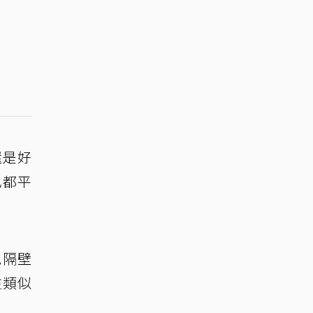
還是好
也都平
見隔壁
生類似