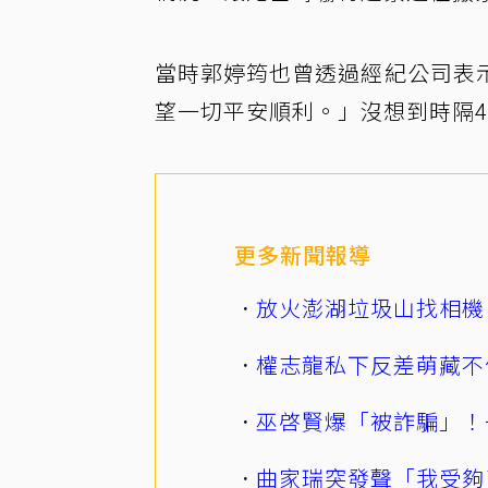
當時郭婷筠也曾透過經紀公司表
望一切平安順利。」沒想到時隔
更多新聞報導
放火澎湖垃圾山找相機
權志龍私下反差萌藏不
巫啓賢爆「被詐騙」！
曲家瑞突發聲「我受夠