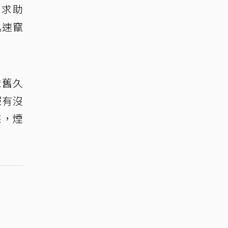
急求助
迅速竄
依舊久
報有沒
來，煙