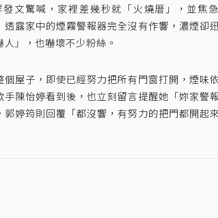
群發文驚喊，家裡差幾秒就「火燒厝」，並焦
」透露家中的煙霧警報器完全沒有作響，濃煙卻
嚇人」，也嚇壞不少粉絲。
整個屋子，即使已經努力把所有門窗打開，煙味
歌手陳怡婷看到後，也立刻留言提醒她「妳家警
，郭婷筠則回覆「都沒響，有努力的把門都開起