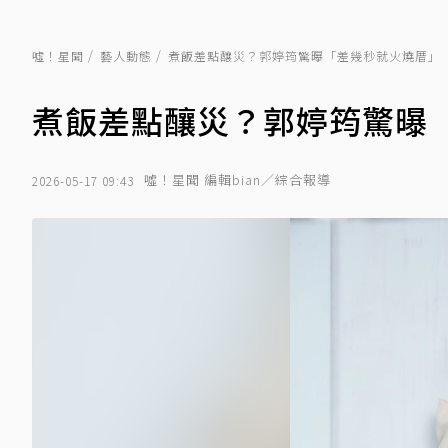
噓！星聞
藝人動態
煮飯差點釀災？郭婷筠驚曝「差幾秒就火燒厝」
煮飯差點釀災？郭婷筠驚曝
噓！星聞 編輯bian／綜合報導
2026-05-17 09:43