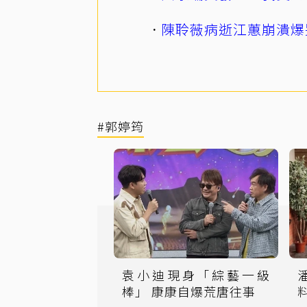
陳聆薇病逝江蕙崩潰爆
#郭婷筠
袁小迪現身「綜藝一級
棒」 康康自爆荒唐往事