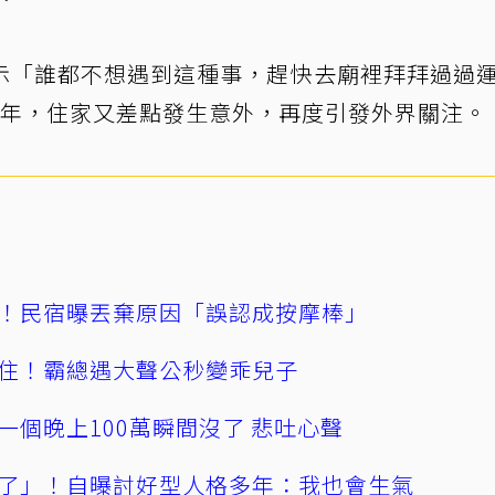
示「誰都不想遇到這種事，趕快去廟裡拜拜過過
4年，住家又差點發生意外，再度引發外界關注。
！民宿曝丟棄原因「誤認成按摩棒」
住！霸總遇大聲公秒變乖兒子
一個晚上100萬瞬間沒了 悲吐心聲
了」！自曝討好型人格多年：我也會生氣