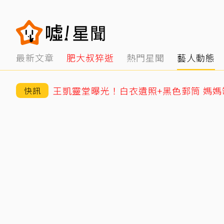
最新文章
肥大叔猝逝
熱門星聞
藝人動態
王凱靈堂曝光！白衣遺照+黑色郵筒 媽
快訊