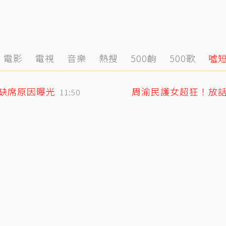
電影
電視
音樂
熱搜
500齣
500歌
噓
媽缺席原因曝光
周渝民護女超狂！放
11:50