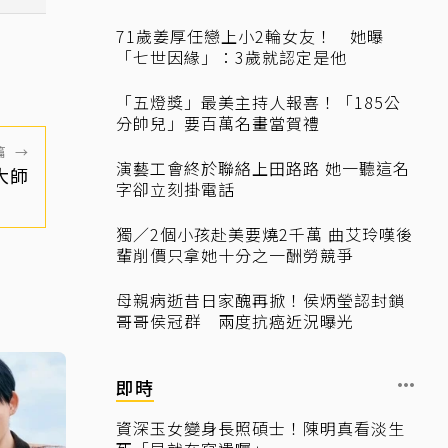
71歲姜厚任戀上小2輪女友！ 她曝
「七世因緣」：3歲就認定是他
「五燈獎」最美主持人報喜！「185公
分帥兒」要百萬名畫當賀禮
篇
→
演藝工會終於聯絡上田路路 她一聽這名
大師
字卻立刻掛電話
獨／2個小孩赴美要燒2千萬 曲艾玲嘆後
輩削價只拿她十分之一酬勞競爭
母親病逝昔日家醜再掀！侯炳瑩認封鎖
哥哥侯冠群 兩度抗癌近況曝光
即時
資深玉女變身長照碩士！陳明真看淡生