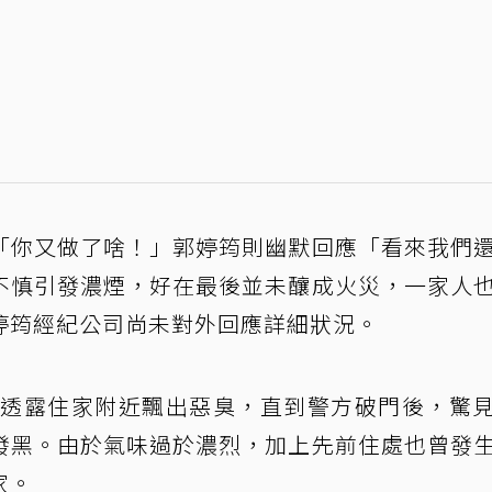
「你又做了啥！」郭婷筠則幽默回應「看來我們
不慎引發濃煙，好在最後並未釀成火災，一家人
婷筠經紀公司尚未對外回應詳細狀況。
她曾透露住家附近飄出惡臭，直到警方破門後，驚
發黑。由於氣味過於濃烈，加上先前住處也曾發
家。