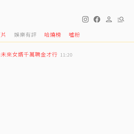
短片
娛樂有評
哈燒榜
噓粉
話未來女婿千萬聘金才行
11:20