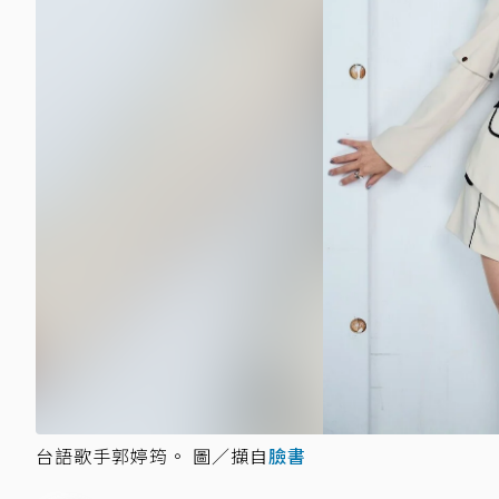
台語歌手郭婷筠。 圖／擷自
臉書