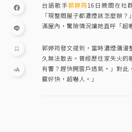
台語歌手
郭婷筠
16日晚間在社
「現整間屋子都濃煙該怎麼辦？
滿屋內，驚險情況讓她直呼「超
郭婷筠發文提到，當時濃煙瀰漫
久無法散去。曾經歷住家失火的
有響？趕快開窗戶透氣。」對此
竄好快，超嚇人。」