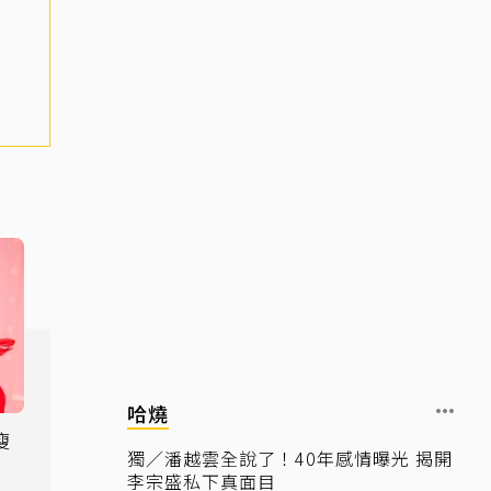
哈燒
瘦
獨／潘越雲全說了！40年感情曝光 揭開
李宗盛私下真面目