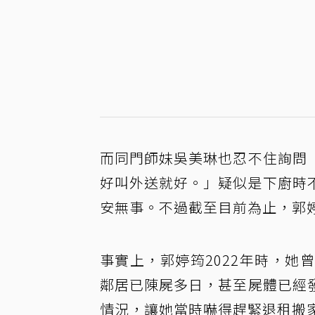
而同門師妹吳美琳也忍不住詢問
好叫外送就好。」疑似是下廚時
安無事。不過截至目前為止，郭
事實上，郭婷筠2022年時，
鄰居已陳屍多日，甚至屍體已經
情況，讓她當時嚇得趕緊退租搬