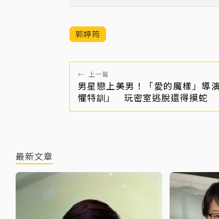
郭婷筠
←
上一篇
男星戀上美男！「愛的魔樣」導
懼特訓」 玩密室逃脫還得摸蛇
最新文章