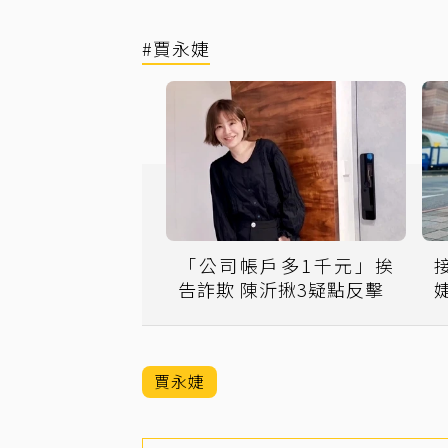
#賈永婕
「公司帳戶多1千元」挨
告詐欺 陳沂揪3疑點反擊
賈永婕