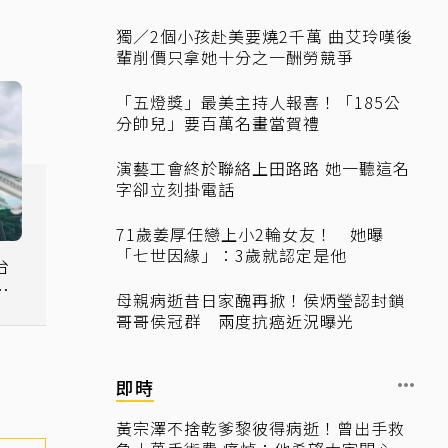
獨／2個小孩赴美要燒2千萬 曲艾玲嘆後
輩削價只拿她十分之一酬勞競爭
「五燈獎」最美主持人報喜！「185公
分帥兒」要百萬名畫當賀禮
演藝工會終於聯絡上田路路 她一聽這名
字卻立刻掛電話
71歲姜厚任戀上小2輪女友！ 她曝
「七世因緣」：3歲就認定是他
台
天
母親病逝昔日家醜再掀！侯炳瑩認封鎖
哥哥侯冠群 兩度抗癌近況曝光
即時
黃宗澤不捨乾爹黎彼得病逝！曾出手救