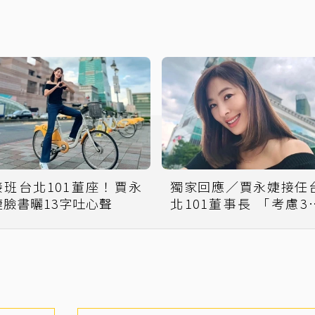
接班台北101董座！賈永
獨家回應／賈永婕接任
婕臉書曬13字吐心聲
北101董事長 「考慮3
決定迎接挑戰」