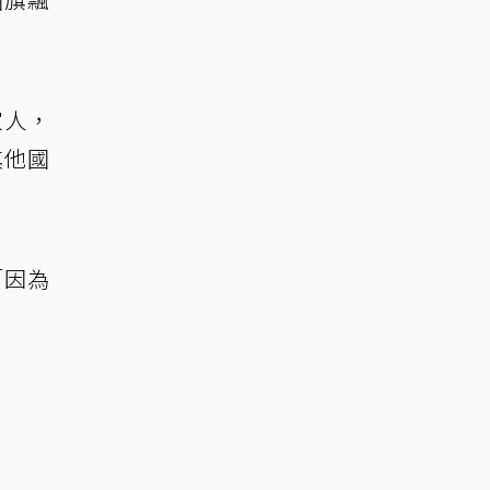
家人，
其他國
「因為