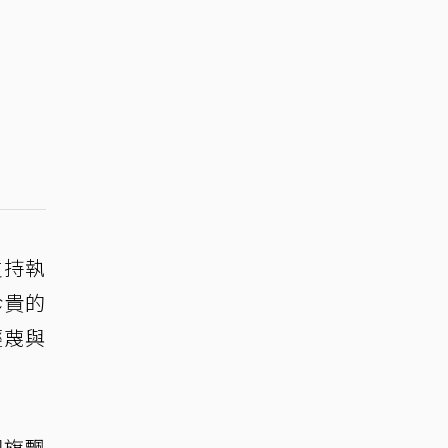
支持執
珍貴的
輕蔑與
國旗飄