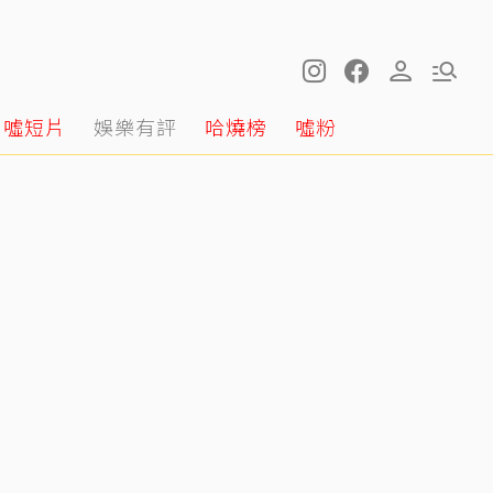
噓短片
娛樂有評
哈燒榜
噓粉