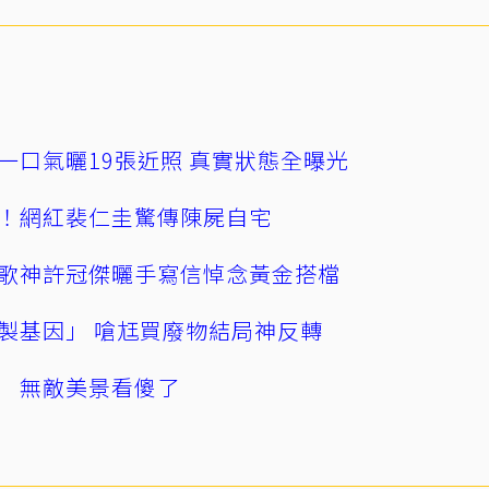
一口氣曬19張近照 真實狀態全曝光
！網紅裴仁圭驚傳陳屍自宅
歌神許冠傑曬手寫信悼念黃金搭檔
製基因」 嗆尪買廢物結局神反轉
 無敵美景看傻了