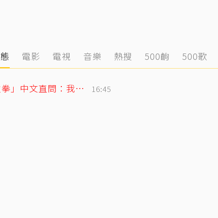
動態
電影
電視
音樂
熱搜
500齣
500歌
SJ始源無預警現身台灣早餐店！親民「碰拳」中文直問：我停車可以嗎？
16:45