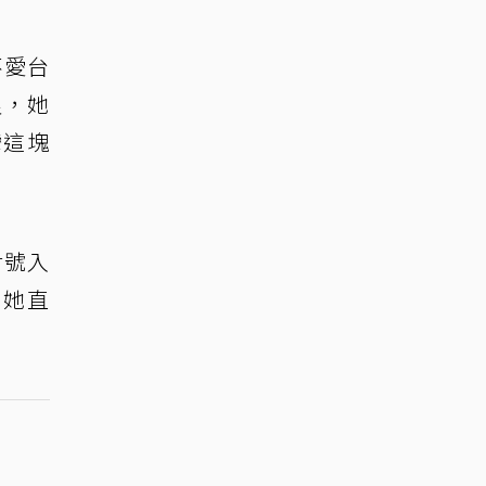
不愛台
浪，她
灣這塊
對號入
，她直