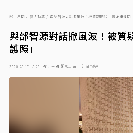
噓！星聞
藝人動態
與邰智源對話掀風波！被質疑國籍 賈永婕親回
與邰智源對話掀風波！被質
護照」
噓！星聞 編輯bian／綜合報導
2026-05-17 15:05