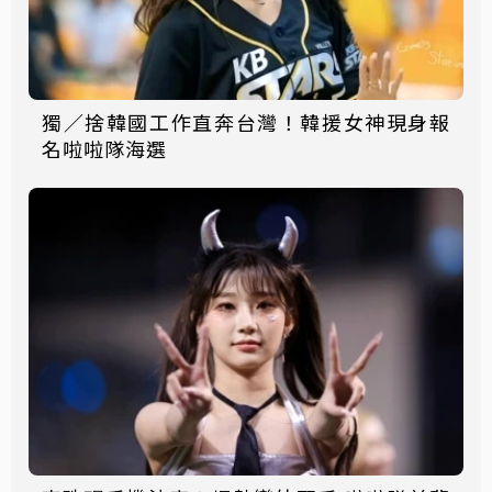
獨／捨韓國工作直奔台灣！韓援女神現身報
名啦啦隊海選