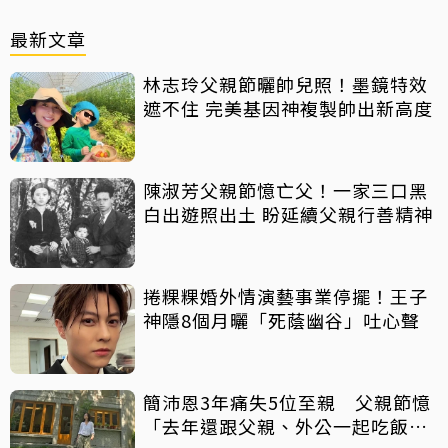
最新文章
林志玲父親節曬帥兒照！墨鏡特效
遮不住 完美基因神複製帥出新高度
陳淑芳父親節憶亡父！一家三口黑
白出遊照出土 盼延續父親行善精神
捲粿粿婚外情演藝事業停擺！王子
神隱8個月曬「死蔭幽谷」吐心聲
簡沛恩3年痛失5位至親 父親節憶
「去年還跟父親、外公一起吃飯聊