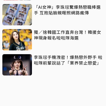
「AI女神」李珠珢驚爆熱戀職棒選
手 互抱貼臉親暱照網路瘋傳
獨／捨韓國工作直奔台灣！韓援女
神現身報名啦啦隊海選
李珠珢手機洩密！爆熱戀外野手 啦
啦隊前輩說話了「業界禁止戀愛」