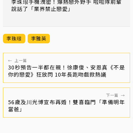
李珠珢手機洩密！爆熱戀外野手 啦啦隊前輩
說話了「業界禁止戀愛」
李珠珢
李雅英
←
上一篇
30秒預告一半都在親！徐康俊、安恩真《不是
你的戀愛》狂放閃 10年長跑吻戲掀熱議
下一篇
→
56歲及川光博宣布再婚！雙喜臨門「準備明年
當爸」