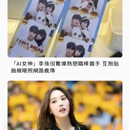
「AI女神」李珠珢驚爆熱戀職棒選手 互抱貼
臉親暱照網路瘋傳