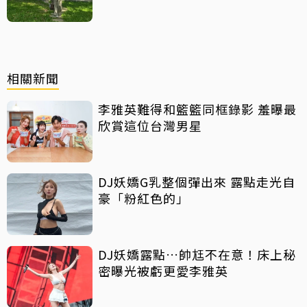
天」
相關新聞
李雅英難得和籃籃同框錄影 羞曝最
欣賞這位台灣男星
DJ妖嬌G乳整個彈出來 露點走光自
豪「粉紅色的」
DJ妖嬌露點…帥尪不在意！床上秘
密曝光被虧更愛李雅英