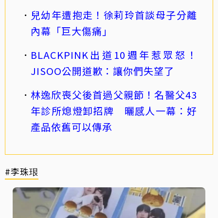
兒幼年遭抱走！徐莉玲首談母子分離
內幕「巨大傷痛」
BLACKPINK出道10週年惹眾怒！
JISOO公開道歉：讓你們失望了
林逸欣喪父後首過父親節！名醫父43
年診所熄燈卸招牌 曬感人一幕：好
產品依舊可以傳承
#李珠珢