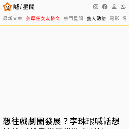
最新文章
姜厚任女友發文
熱門星聞
藝人動態
電影
電
想往戲劇圈發展？李珠珢喊話想