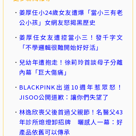
姜厚任小24歲女友遭爆「當小三有老
公小孩」女網友怒揭黑歷史
姜厚任女友遭控當小三！發千字文
「不學邏輯很難開始好好活」
兒幼年遭抱走！徐莉玲首談母子分離
內幕「巨大傷痛」
BLACKPINK出道10週年惹眾怒！
JISOO公開道歉：讓你們失望了
林逸欣喪父後首過父親節！名醫父43
年診所熄燈卸招牌 曬感人一幕：好
產品依舊可以傳承