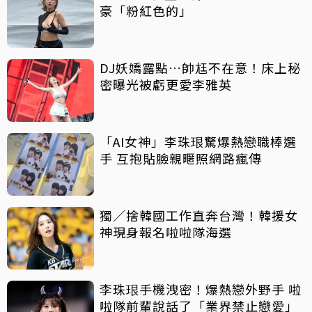
豪「粉紅色的」
DJ妖嬌露點…帥尪不在意！床上秘
密曝光被虧更愛李雅英
「AI女神」李珠珢驚爆熱戀職棒選
手 互抱貼臉親暱照網路瘋傳
獨／捨韓國工作直奔台灣！韓援女
神現身報名啦啦隊海選
李珠珢手機洩密！爆熱戀外野手 啦
啦隊前輩說話了「業界禁止戀愛」