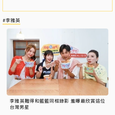
#李雅英
李雅英難得和籃籃同框錄影 羞曝最欣賞這位
台灣男星