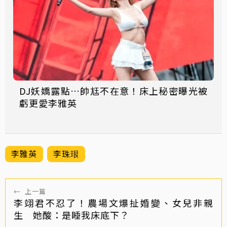
DJ妖嬌露點…帥尪不在意！床上秘密曝光被
虧更愛李雅英
李雅英
李珠珢
←
上一篇
李翊君不忍了！農場文爆扯婚變、女兒非親
生 她酸：是睡我床底下？