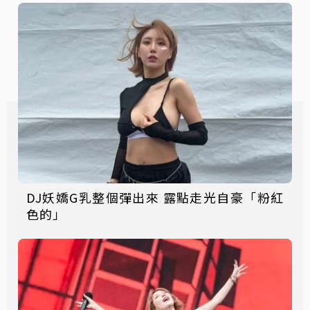
DJ妖嬌G乳整個彈出來 露點走光自豪「粉紅
色的」