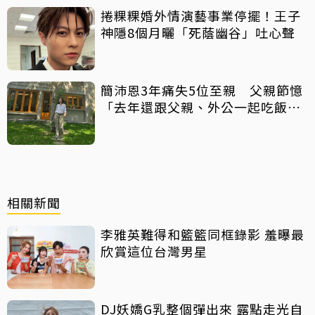
捲粿粿婚外情演藝事業停擺！王子
神隱8個月曬「死蔭幽谷」吐心聲
簡沛恩3年痛失5位至親 父親節憶
「去年還跟父親、外公一起吃飯聊
天」
相關新聞
李雅英難得和籃籃同框錄影 羞曝最
欣賞這位台灣男星
DJ妖嬌G乳整個彈出來 露點走光自