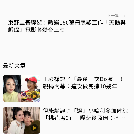
下一篇
→
東野圭吾驟逝！熱銷160萬冊懸疑巨作「天鵝與
蝙蝠」電影將登台上映
最新文章
王彩樺認了「最後一次Do臉」！
親揭內幕：這次做完撐10幾年
伊能靜認了「逼」小哈利參加陸綜
「桃花塢6」！曝背後原因：不希
望孩子過得太容易