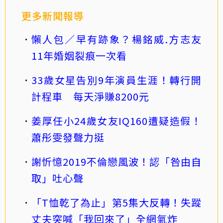
更多新聞報導
懶人包／早有跡象？楊銘威.方志友
11年婚姻裂痕一次看
33歲女星告別9年演員生涯！轉行開
計程車 每天淨賺8200元
姜厚任小24歲女友IQ160遭疑造假！
蕭彤雯發聲力挺
謝忻憶2019不倫戀風波！認「咎由自
取」吐心聲
「T恤乾了為止」第5集大反轉！失蹤
丈夫突喊「我回來了」全網氣炸