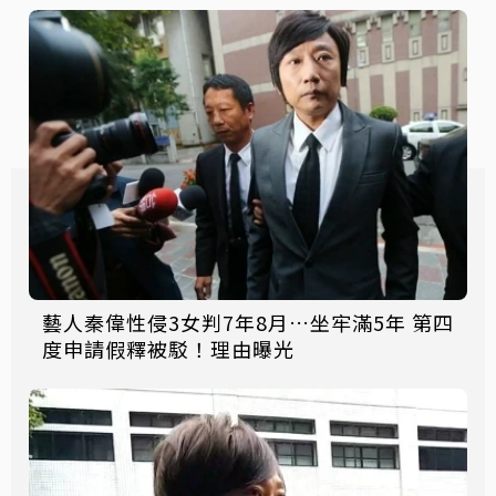
藝人秦偉性侵3女判7年8月…坐牢滿5年 第四
度申請假釋被駁！理由曝光