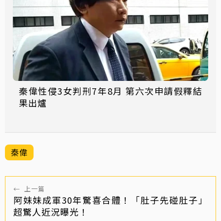
秦偉性侵3女判刑7年8月 第六次申請假釋結
果出爐
秦偉
←
上一篇
阿妹妹成軍30年驚喜合體！「肚子先碰肚子」
超驚人近況曝光！