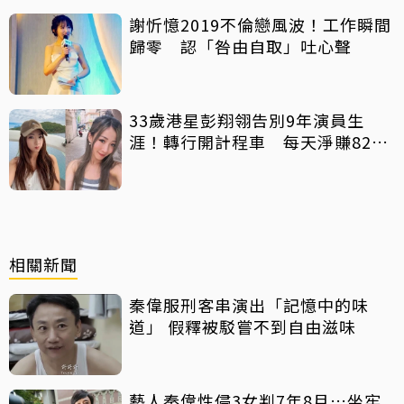
謝忻憶2019不倫戀風波！工作瞬間
歸零 認「咎由自取」吐心聲
33歲港星彭翔翎告別9年演員生
涯！轉行開計程車 每天淨賺8200
元「收入反而更穩定」
相關新聞
秦偉服刑客串演出「記憶中的味
道」 假釋被駁嘗不到自由滋味
藝人秦偉性侵3女判7年8月…坐牢