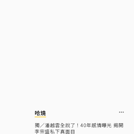
哈燒
獨／潘越雲全說了！40年感情曝光 揭開
李宗盛私下真面目