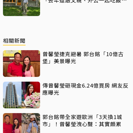
天」
相關新聞
曾馨瑩捷克避暑 郭台銘「10億古
堡」美景曝光
傳曾馨瑩砸現金6.24億買房 網友反
應曝光
郭台銘帶全家遊歐洲「3天換1城
市」！曾馨瑩洩心聲：其實頗累