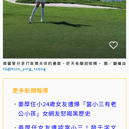
曾馨瑩分享打高爾夫球的畫面，逆天長腿超吸睛。 圖／翻攝自
IG@hsin_ying_tseng
更多新聞報導
姜厚任小24歲女友遭爆「當小三有老
公小孩」女網友怒揭黑歷史
姜厚任女友遭控當小三！發千字文