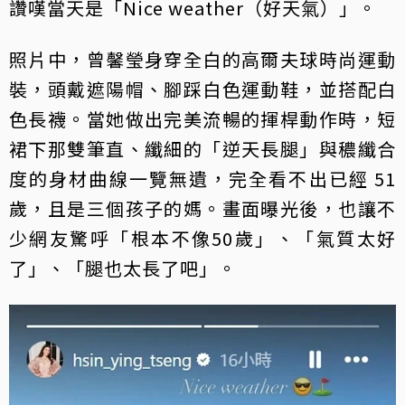
讚嘆當天是「Nice weather（好天氣）」。
照片中，曾馨瑩身穿全白的高爾夫球時尚運動
裝，頭戴遮陽帽、腳踩白色運動鞋，並搭配白
色長襪。當她做出完美流暢的揮桿動作時，短
裙下那雙筆直、纖細的「逆天長腿」與穠纖合
度的身材曲線一覽無遺，完全看不出已經 51
歲，且是三個孩子的媽。畫面曝光後，也讓不
少網友驚呼「根本不像50歲」、「氣質太好
了」、「腿也太長了吧」。