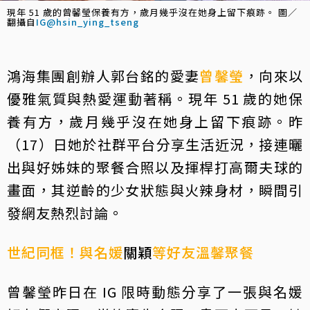
現年 51 歲的曾馨瑩保養有方，歲月幾乎沒在她身上留下痕跡。 圖／
翻攝自
IG@hsin_ying_tseng
鴻海集團創辦人郭台銘的愛妻
曾馨瑩
，向來以
優雅氣質與熱愛運動著稱。現年 51 歲的她保
養有方，歲月幾乎沒在她身上留下痕跡。昨
（17）日她於社群平台分享生活近況，接連曬
出與好姊妹的聚餐合照以及揮桿打高爾夫球的
畫面，其逆齡的少女狀態與火辣身材，瞬間引
發網友熱烈討論。
世紀同框！與名媛
關穎
等好友溫馨聚餐
曾馨瑩昨日在 IG 限時動態分享了一張與名媛