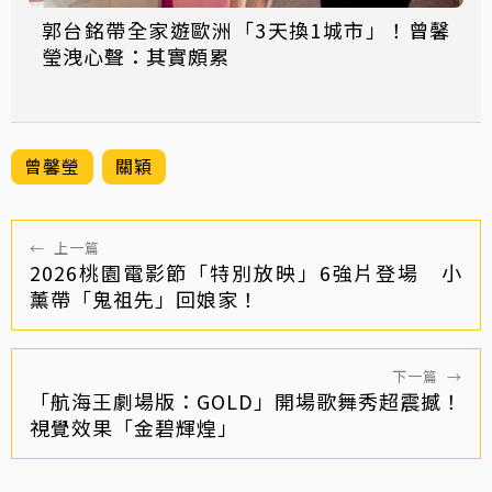
郭台銘帶全家遊歐洲「3天換1城市」！曾馨
瑩洩心聲：其實頗累
曾馨瑩
關穎
←
上一篇
2026桃園電影節「特別放映」6強片登場 小
薰帶「鬼祖先」回娘家！
下一篇
→
「航海王劇場版：GOLD」開場歌舞秀超震撼！
視覺效果「金碧輝煌」