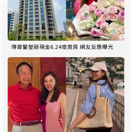
傳曾馨瑩砸現金6.24億買房 網友反應曝光