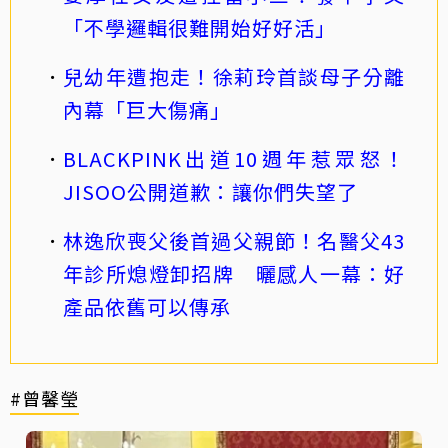
「不學邏輯很難開始好好活」
兒幼年遭抱走！徐莉玲首談母子分離
內幕「巨大傷痛」
BLACKPINK出道10週年惹眾怒！
JISOO公開道歉：讓你們失望了
林逸欣喪父後首過父親節！名醫父43
年診所熄燈卸招牌 曬感人一幕：好
產品依舊可以傳承
#曾馨瑩