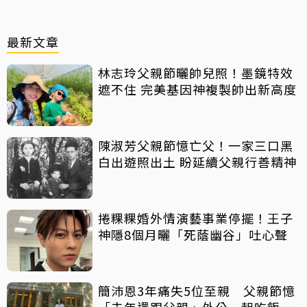
最新文章
林志玲父親節曬帥兒照！墨鏡特效
遮不住 完美基因神複製帥出新高度
陳淑芳父親節憶亡父！一家三口黑
白出遊照出土 盼延續父親行善精神
捲粿粿婚外情演藝事業停擺！王子
神隱8個月曬「死蔭幽谷」吐心聲
簡沛恩3年痛失5位至親 父親節憶
「去年還跟父親、外公一起吃飯聊