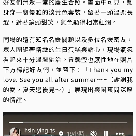
好友們齊聚一堂的慶生合照。畫面中可見，她
身穿一襲優雅的淡黃色套裝，留著一頭溫柔長
髮，對著鏡頭甜笑，氣色顯得相當紅潤。
同場的還有知名名媛關穎以及多位名媛密友，
眾人圍繞著精緻的生日蛋糕與點心，現場氣氛
看起來十分溫馨融洽。曾馨瑩也感性地在照片
下方標記好友們，並寫下：「Thank you my
love. See you all after summer~~~（謝謝我
的愛，夏天過後見～）」展現出與閨蜜間深厚
的情誼。