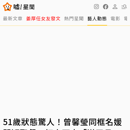
最新文章
姜厚任女友發文
熱門星聞
藝人動態
電影
電
51歲狀態驚人！曾馨瑩同框名媛