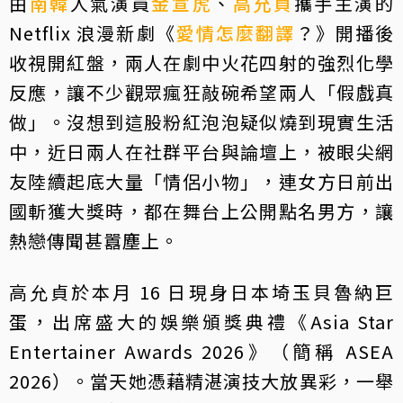
由
南韓
人氣演員
金宣虎
、
高允貞
攜手主演的
Netflix 浪漫新劇《
愛情怎麼翻譯
？》開播後
收視開紅盤，兩人在劇中火花四射的強烈化學
反應，讓不少觀眾瘋狂敲碗希望兩人「假戲真
做」。沒想到這股粉紅泡泡疑似燒到現實生活
中，近日兩人在社群平台與論壇上，被眼尖網
友陸續起底大量「情侶小物」，連女方日前出
國斬獲大獎時，都在舞台上公開點名男方，讓
熱戀傳聞甚囂塵上。
高允貞於本月 16 日現身日本埼玉貝魯納巨
蛋，出席盛大的娛樂頒獎典禮《Asia Star
Entertainer Awards 2026》（簡稱 ASEA
2026）。當天她憑藉精湛演技大放異彩，一舉