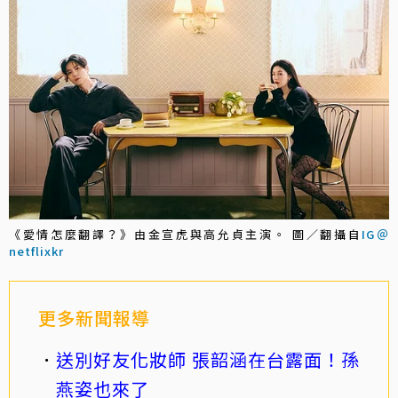
《愛情怎麼翻譯？》由金宣虎與高允貞主演。 圖／翻攝自
IG＠
netflixkr
更多新聞報導
送別好友化妝師 張韶涵在台露面！孫
燕姿也來了