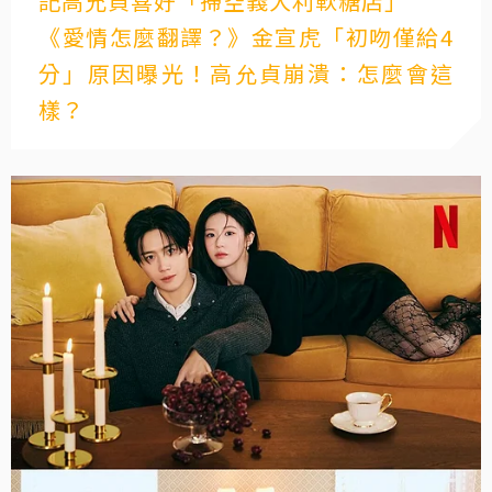
記高允貞喜好「掃空義大利軟糖店」
《愛情怎麼翻譯？》金宣虎「初吻僅給4
分」原因曝光！高允貞崩潰：怎麼會這
樣？