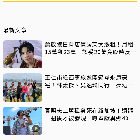
最新文章
蕭敬騰日料店遭房東大漲租！月租
15萬飆23萬 談妥20萬竟臨時反悔
不續租
王仁甫紐西蘭旅遊開箱岑永康豪
宅！林義傑、吳速玲同行 夢幻美
景全曝光
黃明志二舅孤身死在新加坡！遺體
一週後才被發現 曝奉獻異鄉40年
人生