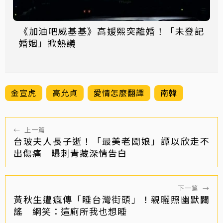
《加油吧威基基》高媛熙突離婚！「未登記
婚姻」掀熱議
金宣虎
高允貞
愛情怎麼翻譯
南韓
←
上一篇
台玻夫人長子逝！「最美老闆娘」譚以欣走不
出傷痛 曝刺青藏深情告白
下一篇
→
黃秋生遭瘋傳「睡台灣街頭」！親曬照幽默闢
謠 網笑：這廁所我也想睡