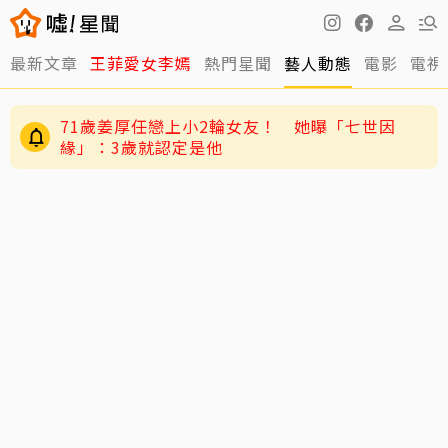
最新文章
王菲愛女李嫣
熱門星聞
藝人動態
電影
電視
71歲姜厚任戀上小2輪女友！ 她曝「七世因
緣」：3歲就認定是他
爆「3字天王私生子」網友瘋猜周杰倫 杰威爾怒
發聲明喊告！