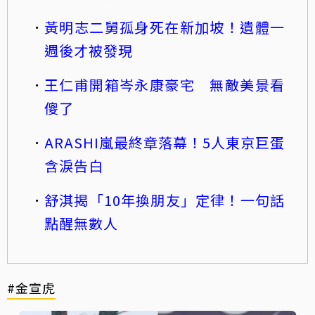
黃明志二舅孤身死在新加坡！遺體一
週後才被發現
王仁甫開箱岑永康豪宅 無敵美景看
傻了
ARASHI嵐最終章落幕！5人東京巨蛋
含淚告白
舒淇揭「10年換朋友」定律！一句話
點醒無數人
#金宣虎