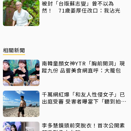
被封「台版蘇志燮」曾不以為
然！ 71歲姜厚任改口：我沾光
相關新聞
南韓童顏女神YTR「胸前開洞」現
蹤九份 品嘗美食網直呼：大籠包
千萬網紅爆「和友人性侵女子」已
出庭受審 受害者曝當下「聽到拍片
聲」
李多慧鏡頭前突脫衣！首次公開素