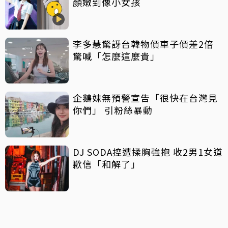
顏嫩到像小女孩
李多慧驚訝台韓物價車子價差2倍
驚喊「怎麼這麼貴」
企鵝妹無預警宣告「很快在台灣見
你們」 引粉絲暴動
DJ SODA控遭揉胸強抱 收2男1女道
歉信「和解了」