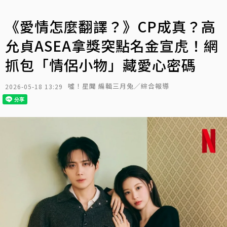
《愛情怎麼翻譯？》CP成真？高
允貞ASEA拿獎突點名金宣虎！網
抓包「情侶小物」藏愛心密碼
噓！星聞 編輯三月兔／綜合報導
2026-05-18 13:29