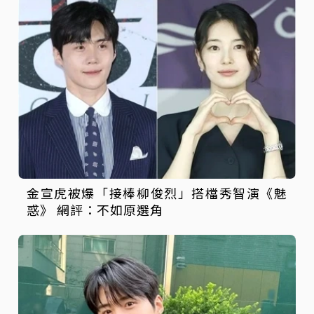
金宣虎被爆「接棒柳俊烈」搭檔秀智演《魅
惑》 網評：不如原選角