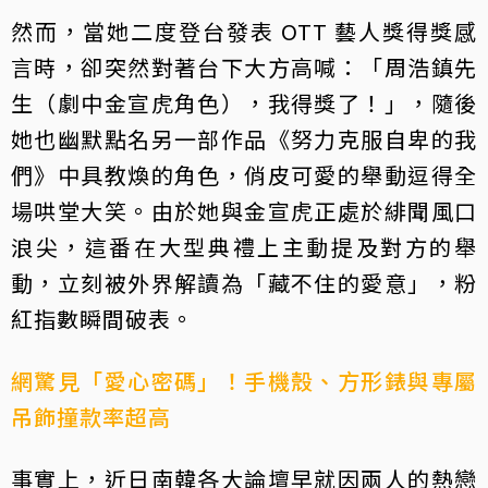
然而，當她二度登台發表 OTT 藝人獎得獎感
言時，卻突然對著台下大方高喊：「周浩鎮先
生（劇中金宣虎角色），我得獎了！」，隨後
她也幽默點名另一部作品《努力克服自卑的我
們》中具教煥的角色，俏皮可愛的舉動逗得全
場哄堂大笑。由於她與金宣虎正處於緋聞風口
浪尖，這番在大型典禮上主動提及對方的舉
動，立刻被外界解讀為「藏不住的愛意」，粉
紅指數瞬間破表。
網驚見「愛心密碼」！手機殼、方形錶與專屬
吊飾撞款率超高
事實上，近日南韓各大論壇早就因兩人的熱戀