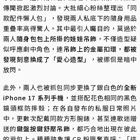
傳聞掀起激烈討論。大批細心粉絲整理出「同
款配件懶人包」，發現兩人私底下的隨身用品
重疊率高得驚人。其中最引人矚目的，莫過於
兩人
隨身包包上所掛的娃娃吊飾
，不僅造型疑
似呼應劇中角色，連
吊飾上的金屬扣環，都被
發現刻意換成了「愛心造型」
，被挪侃是暗中
放閃。
此外，兩人也被抓包同步更換了銀白色的
全新
iPhone 17 系列手機
，並搭配花色相同的黑色
鏡頭框防摔殼；在各自發布的私服日常照片
中，更數次配戴同款方形腕錶，甚至連歌迷贈
送的
鍵盤按鍵舒壓吊飾
，都巧合地出現在彼此
的背包上。種種跡象讓 CP 粉興奮直呼：「這