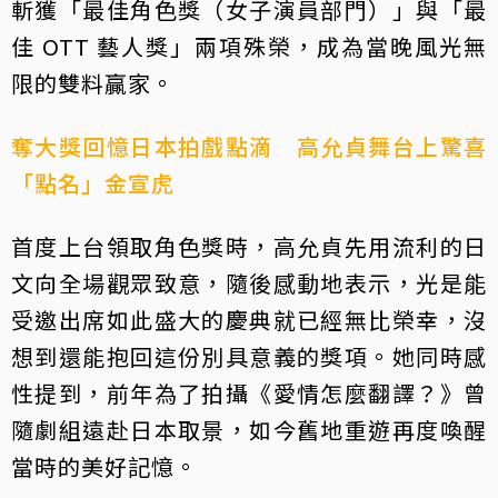
斬獲「最佳角色獎（女子演員部門）」與「最
佳 OTT 藝人獎」兩項殊榮，成為當晚風光無
限的雙料贏家。
奪大獎回憶日本拍戲點滴 高允貞舞台上驚喜
「點名」金宣虎
首度上台領取角色獎時，高允貞先用流利的日
文向全場觀眾致意，隨後感動地表示，光是能
受邀出席如此盛大的慶典就已經無比榮幸，沒
想到還能抱回這份別具意義的獎項。她同時感
性提到，前年為了拍攝《愛情怎麼翻譯？》曾
隨劇組遠赴日本取景，如今舊地重遊再度喚醒
當時的美好記憶。