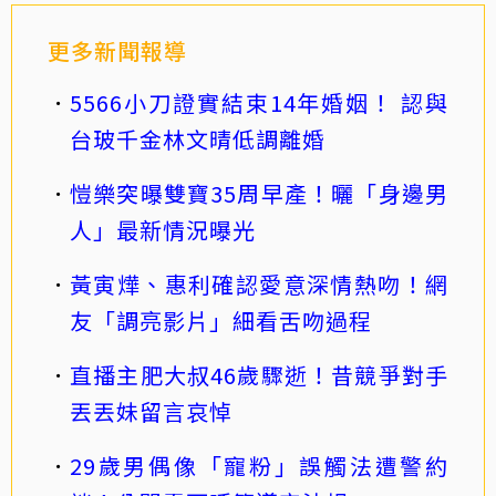
更多新聞報導
5566小刀證實結束14年婚姻！ 認與
台玻千金林文晴低調離婚
愷樂突曝雙寶35周早產！曬「身邊男
人」最新情況曝光
黃寅燁、惠利確認愛意深情熱吻！網
友「調亮影片」細看舌吻過程
直播主肥大叔46歲驟逝！昔競爭對手
丟丟妹留言哀悼
29歲男偶像「寵粉」誤觸法遭警約