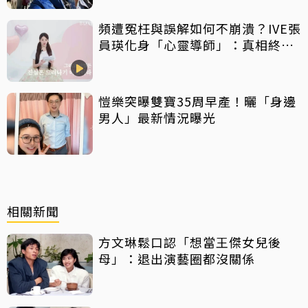
頻遭冤枉與誤解如何不崩潰？IVE張
員瑛化身「心靈導師」：真相終會
大白
愷樂突曝雙寶35周早產！曬「身邊
男人」最新情況曝光
相關新聞
方文琳鬆口認「想當王傑女兒後
母」：退出演藝圈都沒關係