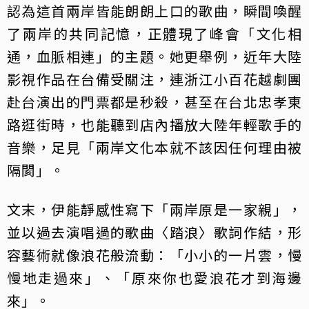
認為這首兩岸皆能朗朗上口的歌曲，瞬間喚醒
了兩岸的共同記憶，正體現了峰會「文化相
通，血脈相連」的主題。她更舉例，近年大陸
影視作品在台備受關注，連浙江小百花越劇團
赴台演出的門票都是秒殺，甚至在台北忠孝東
路逛街時，也能聽到店內播放大陸年輕歌手的
音樂，足見「兩岸文化本就不該因任何理由被
隔閡」。
文末，伊能靜感性寫下「兩岸原是一家親」，
並以過去演唱過的歌曲〈踏浪〉歌詞作結，形
容藝術就像浪花般流動：「小小的一片雲，慢
慢地走過來」、「原來你也愛浪花才到海邊
來」。