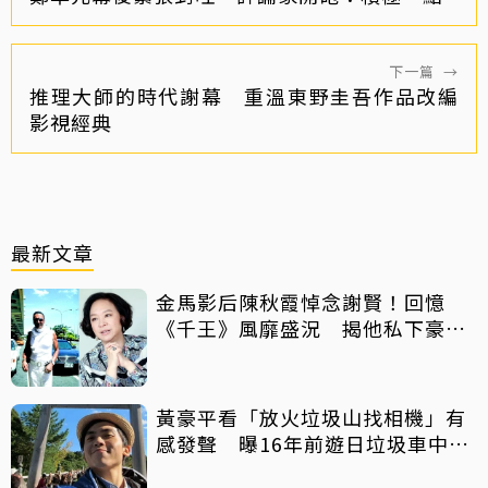
下一篇
→
推理大師的時代謝幕 重溫東野圭吾作品改編
影視經典
最新文章
金馬影后陳秋霞悼念謝賢！回憶
《千王》風靡盛況 揭他私下豪爽
給鉅額小費
黃豪平看「放火垃圾山找相機」有
感發聲 曝16年前遊日垃圾車中含
淚找御守