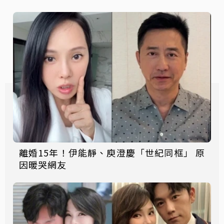
離婚15年！伊能靜、庾澄慶「世紀同框」 原
因暖哭網友