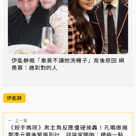
伊能靜揭「秦昊不讓她洗襪子」背後原因 網
羨慕：遇到對的人
伊能靜
←
上一篇
《殺手媽咪》男主角反應僵硬挨轟！孔曉振揭
鄭準元幕後緊張到吐 評論家開砲：積極一點