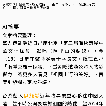
伊能靜今日發長文，暖心喊話：「兩岸一家親」、「祖國山河美
好」。 圖／翻攝自微博＠伊能靜
AI摘要
文章摘要整理：
藝人伊能靜近日出席北京「第三屆海峽兩岸中
華文化峰會」獻唱〈阿里山的姑娘〉，今
（18）日更在微博發表千字長文，感性直呼
「兩岸原是一家親」，並期盼透過公眾人物影
響力，讓更多人看見「祖國山河的美好」，再
度引發網友兩極熱議。
台灣藝人
伊能靜
近年將事業重心移往中國大
陸，並不時公開表達對祖國的熱愛。繼2024年