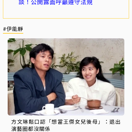
談！公開露面呼籲遵守法規
#伊能靜
方文琳鬆口認「想當王傑女兒後母」：退出
演藝圈都沒關係