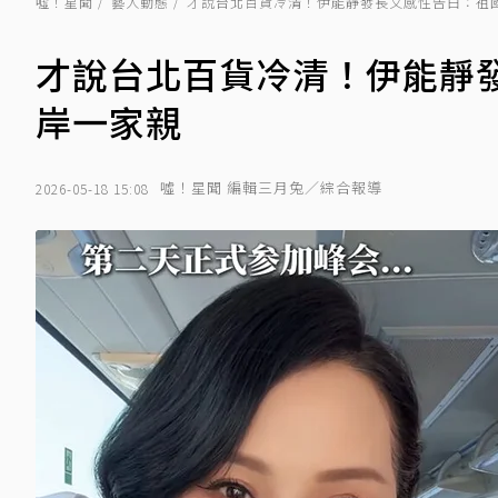
噓！星聞
藝人動態
才說台北百貨冷清！伊能靜發長文感性告白：祖
才說台北百貨冷清！伊能靜
岸一家親
噓！星聞 編輯三月兔／綜合報導
2026-05-18 15:08