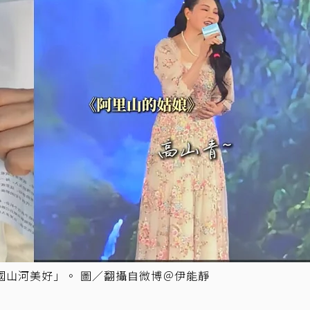
國山河美好」。 圖／翻攝自微博＠伊能靜