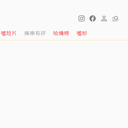
噓短片
娛樂有評
哈燒榜
噓粉