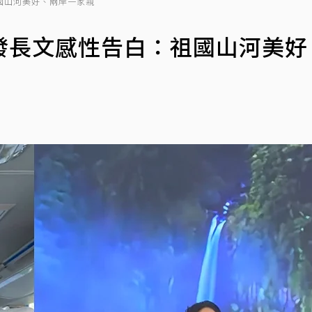
國山河美好、兩岸一家親
發長文感性告白：祖國山河美好