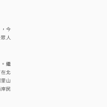
〉，今
公眾人
愛。繼
席在北
阿里山
兩岸民