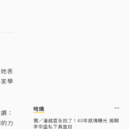
。她表
專家學
哈燒
強調：
獨／潘越雲全說了！40年感情曝光 揭開
薄的力
李宗盛私下真面目