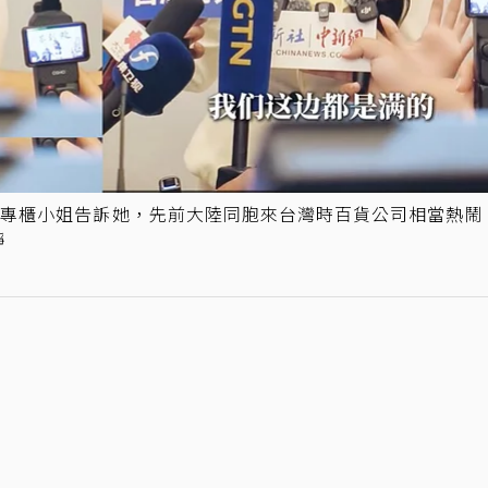
司專櫃小姐告訴她，先前大陸同胞來台灣時百貨公司相當熱鬧
靜