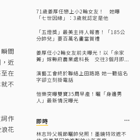
71歲姜厚任戀上小2輪女友！ 她曝
「七世因緣」：3歲就認定是他
「五燈獎」最美主持人報喜！「185公
分帥兒」要百萬名畫當賀禮
，瞬間
姜厚任小2輪女友前夫曝光！以「余家
菁」嫁縣府農業處科長 交往3個月即...
例，近
甚至在
演藝工會終於聯絡上田路路 她一聽這名
字卻立刻掛電話
本就不
愷樂突曝雙寶35周早產！曬「身邊男
人」最新情況曝光
歌詞作
即時
愛浪花
林志玲父親節曬帥兒照！墨鏡特效遮不