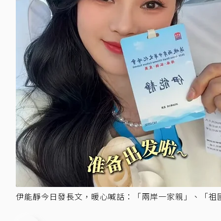
伊能靜今日發長文，暖心喊話：「兩岸一家親」、「祖