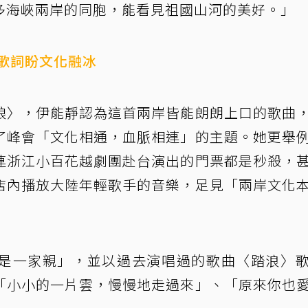
多海峽兩岸的同胞，能看見祖國山河的美好。」
歌詞盼文化融冰
娘〉，伊能靜認為這首兩岸皆能朗朗上口的歌曲
了峰會「文化相通，血脈相連」的主題。她更舉
連浙江小百花越劇團赴台演出的門票都是秒殺，
店內播放大陸年輕歌手的音樂，足見「兩岸文化
是一家親」，並以過去演唱過的歌曲〈踏浪〉
「小小的一片雲，慢慢地走過來」、「原來你也