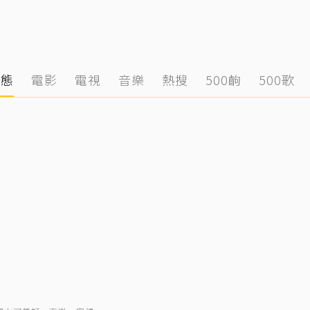
動態
電影
電視
音樂
熱搜
500齣
500歌