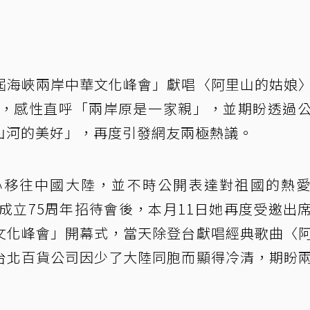
屆海峽兩岸中華文化峰會」獻唱〈阿里山的姑娘
文，感性直呼「兩岸原是一家親」，並期盼透過
山河的美好」，再度引發網友兩極熱議。
心移往中國大陸，並不時公開表達對祖國的熱
國成立75周年招待會後，本月11日她再度受邀出
文化峰會」開幕式，當天除登台獻唱經典歌曲〈
台北百貨公司因少了大陸同胞而顯得冷清，期盼