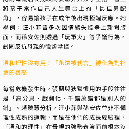
將孩子當作自己人生舞台上的「最佳男配
角」，容易讓孩子在成年後出現極端反應。她
舉例，汪小菲曾多次因情緒失控登上新聞版
面，而孫安佐則透過「玩軍火」等爭議行為，
試圖反抗母親的強勢掌控。
溫和理性沒有用！「永遠被代言」轉化為對社
會的暴怒
每當危機發生時，張蘭與狄鶯慣用的手段往往
是「高分貝、戲劇化、千錯萬錯都是別人的
錯」。趙曉慧分析，汪小菲與孫安佐並非不懂
理性成熟的邏輯，而是在他們的成長經驗裡，
「溫和的理性」在母親的強勢表演面前根本沒