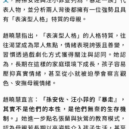
表人物，並分析兩人背後都擁有一位強勢且具
有「表演型人格」特質的母親。
趙曉慧指出，「表演型人格」的人格特質，往
往渴望成為眾人焦點，情緒表現誇張且善變，
習慣透過戲劇化方式獲得關注與認同。她認
為，長期在這樣的家庭環境下成長，孩子容易
壓抑真實情緒，甚至從小就被迫學會察言觀
色、安撫母親情緒。
趙曉慧直言：
「孫安佐、汪小菲的『暴走』，
其實不是他們的本性，是他們無奈的生存機
制。」
她進一步點名張蘭與狄鶯的教育模式，
認為母親若長期以高姿態介入孩子生活，甚至