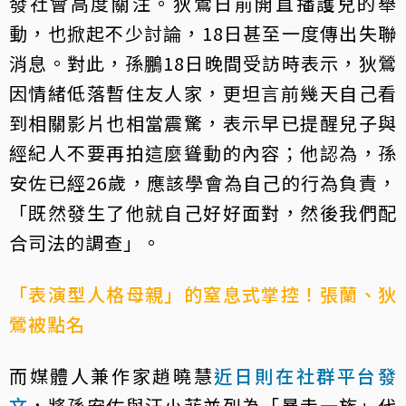
發社會高度關注。狄鶯日前開直播護兒的舉
動，也掀起不少討論，18日甚至一度傳出失聯
消息。對此，孫鵬18日晚間受訪時表示，狄鶯
因情緒低落暫住友人家，更坦言前幾天自己看
到相關影片也相當震驚，表示早已提醒兒子與
經紀人不要再拍這麼聳動的內容；他認為，孫
安佐已經26歲，應該學會為自己的行為負責，
「既然發生了他就自己好好面對，然後我們配
合司法的調查」。
「表演型人格母親」的窒息式掌控！張蘭、狄
鶯被點名
而媒體人兼作家趙曉慧
近日則在社群平台發
文
，將孫安佐與汪小菲並列為「暴走一族」代