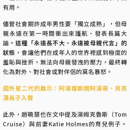
有用。
儘管社會期許成年男性要「獨立成熟」，但母
親永遠在第一時間衝出來護航、發表長篇大
論。
這種「永遠長不大、永遠被母親代言」的
狀態
，會讓他們在成年人的世界裡感到極度的
羞恥與挫折，無法向母親發洩的壓力，最終轉
化為對外、對社會或對伴侶的莫名暴怒。
國外星二代的啟示：阿湯嫂斷開阿湯哥、貝克
漢長子入贅
此外，趙曉慧也在文中提及湯姆克魯斯（Tom
Cruise）與前妻Katie Holmes的育兒例子。