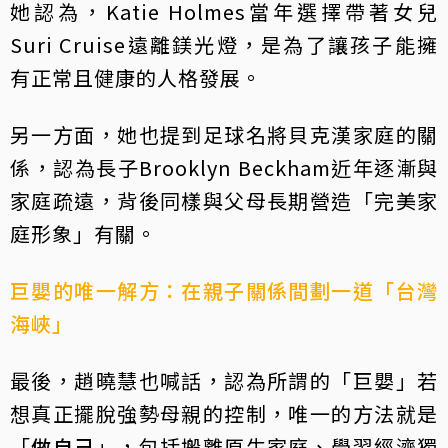
她認為，Katie Holmes當年選擇帶著女兒
Suri Cruise遠離鎂光燈，是為了讓孩子能擁
有正常且健康的人格發展。
另一方面，她也提到足球名將貝克漢家庭的關
係，認為長子Brooklyn Beckham近年逐漸與
家庭疏遠，背後同樣與父母長期營造「完美家
庭形象」有關。
巨嬰的唯一解方：在親子關係間劃一道「台灣
海峽」
最後，趙曉慧也喊話，認為所謂的「巨嬰」若
想真正擺脫強勢母親的控制，唯一的方法就是
「
做自己
」，包括搬離原生家庭、學習經濟獨