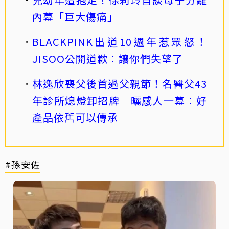
內幕「巨大傷痛」
BLACKPINK出道10週年惹眾怒！
JISOO公開道歉：讓你們失望了
林逸欣喪父後首過父親節！名醫父43
年診所熄燈卸招牌 曬感人一幕：好
產品依舊可以傳承
#孫安佐