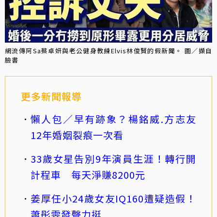
網流傳阿Sa蔡卓妍與老公健身教練Elvis林俊賢的假新聞。 圖／擷自
臉書
更多新聞報導
懶人包／早有跡象？楊銘威.方志友
12年婚姻裂痕一次看
33歲女星告別9年演員生涯！轉行開
計程車 每天淨賺8200元
姜厚任小24歲女友IQ160遭疑造假！
蕭彤雯發聲力挺