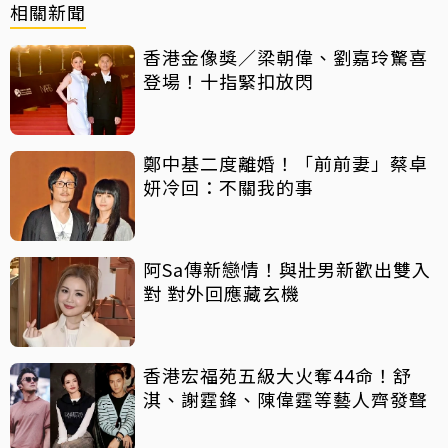
相關新聞
香港金像獎／梁朝偉、劉嘉玲驚喜
登場！十指緊扣放閃
鄭中基二度離婚！「前前妻」蔡卓
妍冷回：不關我的事
阿Sa傳新戀情！與壯男新歡出雙入
對 對外回應藏玄機
香港宏福苑五級大火奪44命！舒
淇、謝霆鋒、陳偉霆等藝人齊發聲