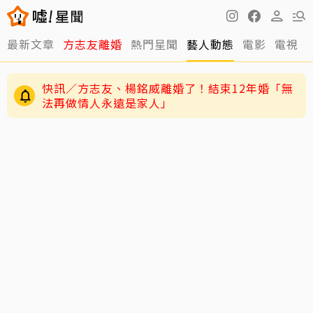
最新文章
方志友離婚
熱門星聞
藝人動態
電影
電視
12年婚姻走到盡頭早有跡象？楊銘威、方志友過
去婚姻裂痕一次看
快訊／方志友、楊銘威離婚了！結束12年婚「無
法再做情人永遠是家人」