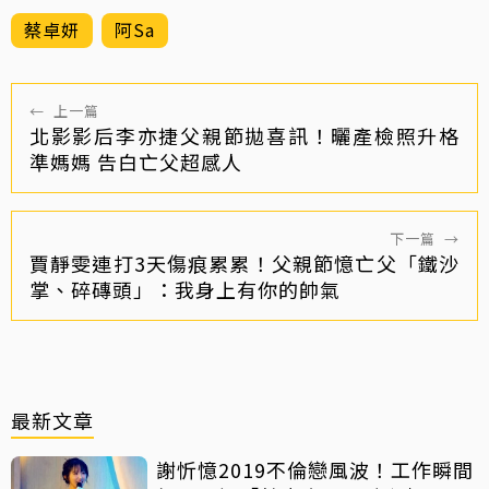
蔡卓妍
阿Sa
←
上一篇
北影影后李亦捷父親節拋喜訊！曬產檢照升格
準媽媽 告白亡父超感人
下一篇
→
賈靜雯連打3天傷痕累累！父親節憶亡父「鐵沙
掌、碎磚頭」：我身上有你的帥氣
最新文章
謝忻憶2019不倫戀風波！工作瞬間