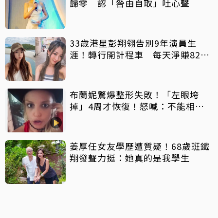
歸零 認「咎由自取」吐心聲
33歲港星彭翔翎告別9年演員生
涯！轉行開計程車 每天淨賺8200
元「收入反而更穩定」
布蘭妮驚爆整形失敗！「左眼垮
掉」4周才恢復！怒喊：不能相信
任何人
姜厚任女友學歷遭質疑！68歲班鐵
翔發聲力挺：她真的是我學生