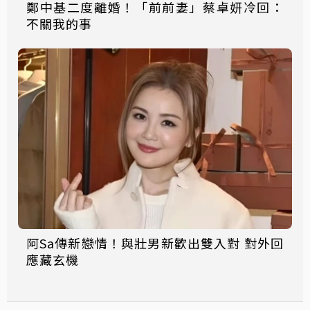
鄭中基二度離婚！「前前妻」蔡卓妍冷回：
不關我的事
阿Sa傳新戀情！與壯男新歡出雙入對 對外回
應藏玄機