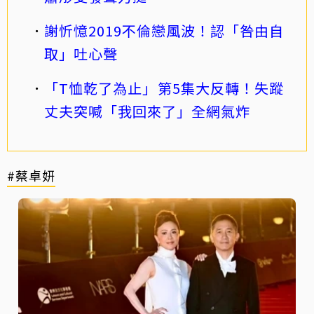
謝忻憶2019不倫戀風波！認「咎由自
取」吐心聲
「T恤乾了為止」第5集大反轉！失蹤
丈夫突喊「我回來了」全網氣炸
#蔡卓妍